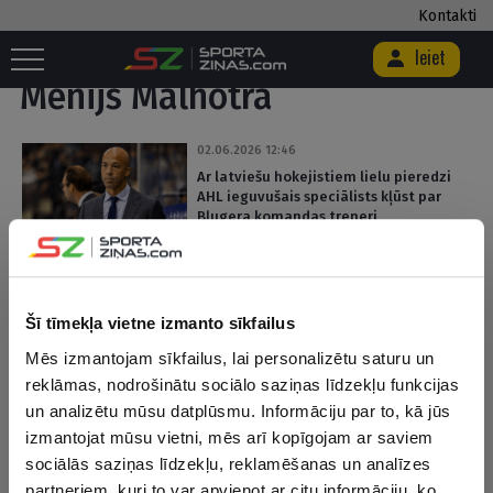
Kontakti
Sākums
/
Birka "Menijs Malhotra"
Ieiet
Menijs Malhotra
02.06.2026 12:46
Ar latviešu hokejistiem lielu pieredzi
AHL ieguvušais speciālists kļūst par
Bļugera komandas treneri
Šī tīmekļa vietne izmanto sīkfailus
Mēs izmantojam sīkfailus, lai personalizētu saturu un
JAUNĀKĀS ZIŅAS
reklāmas, nodrošinātu sociālo saziņas līdzekļu funkcijas
un analizētu mūsu datplūsmu. Informāciju par to, kā jūs
izmantojat mūsu vietni, mēs arī kopīgojam ar saviem
Šodien 12:43
sociālās saziņas līdzekļu, reklamēšanas un analīzes
“Rīgas Zeļļi” pirmssezonā arī aizvadīs spēli ar Eirolīgas klubu
partneriem, kuri to var apvienot ar citu informāciju, ko