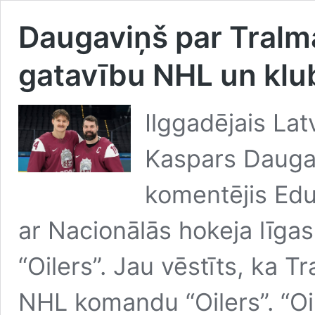
Daugaviņš par Tralma
gatavību NHL un klu
Ilggadējais Lat
Kaspars Daugav
komentējis Edu
ar Nacionālās hokeja līg
“Oilers”. Jau vēstīts, ka T
NHL komandu “Oilers”. “O