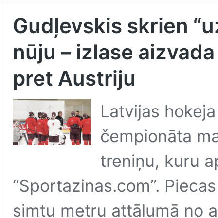
Gudļevskis skrien “uz
nūju – izlase aizvada
pret Austriju
Latvijas hokeja
čempionāta mač
treniņu, kuru a
“Sportazinas.com”. Piecas
simtu metru attālumā no a