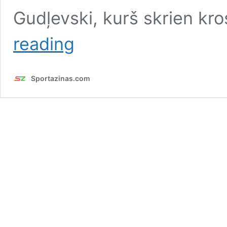
Gudļevski, kurš skrien k
Gudļevskis
reading
skrien
“uz
staciju”,
Sportazinas.com
Bindulis
salauž
nūju
–
izlase
aizvada
treniņu
pirms
spēles
pret
Austriju