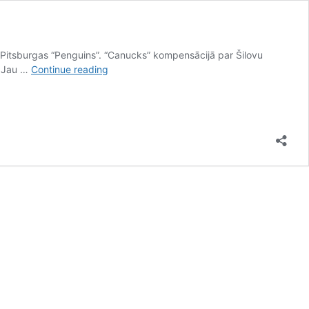
z Pitsburgas “Penguins”. “Canucks” kompensācijā par Šilovu
Intrigas
. Jau …
Continue reading
galā
–
“Canucks”
aizmaina
Šilovu