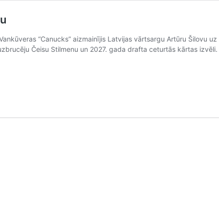
vu
Vankūveras “Canucks” aizmainījis Latvijas vārtsargu Artūru Šilovu u
brucēju Čeisu Stilmenu un 2027. gada drafta ceturtās kārtas izvēli