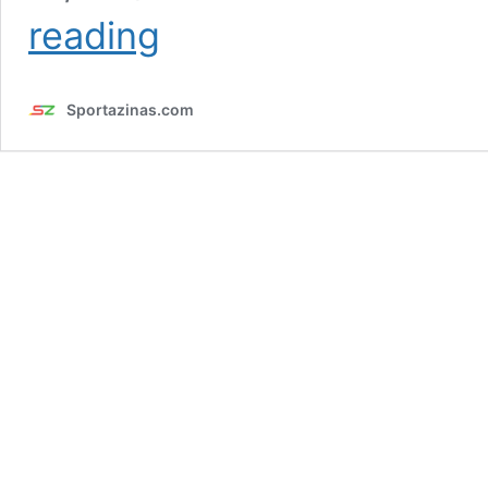
Kers:
reading
Šogad
“Warriors”
nav
Sportazinas.com
čempionu
komanda