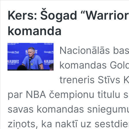
Kers: Šogad “Warrio
komanda
Nacionālās bas
komandas Golde
treneris Stīvs 
par NBA čempionu titulu sa
savas komandas sniegumu
ziņots, ka naktī uz sestd