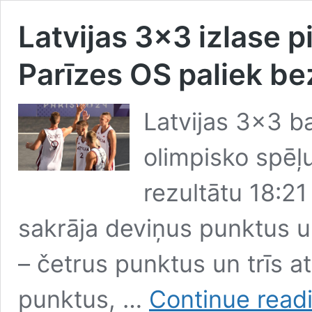
Latvijas 3×3 izlase p
Parīzes OS paliek b
Latvijas 3×3 b
olimpisko spēļ
rezultātu 18:21
sakrāja deviņus punktus u
– četrus punktus un trīs a
punktus, …
Continue read