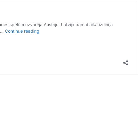
des spēlēm uzvarēja Austriju. Latvija pamatlaikā izcīnīja
Mitens
s …
Continue reading
paliek
nepārspēts,
Latvija
revanšējas
Austrijai