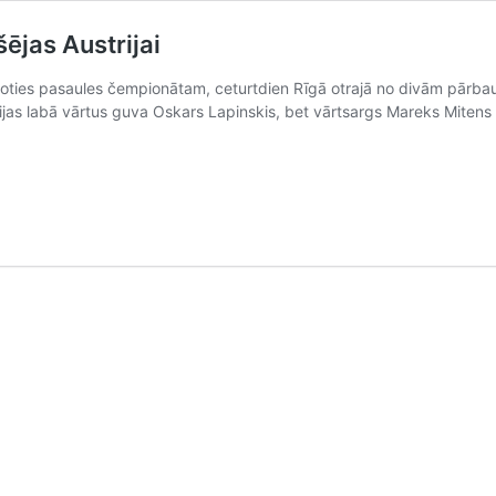
ējas Austrijai
ojoties pasaules čempionātam, ceturtdien Rīgā otrajā no divām pārbau
vijas labā vārtus guva Oskars Lapinskis, bet vārtsargs Mareks Miten