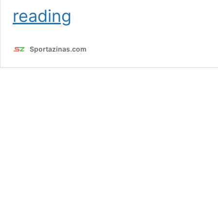
Norvēģijas
reading
miljardieris
izglābj
hokeja
Sportazinas.com
izlases
svinības