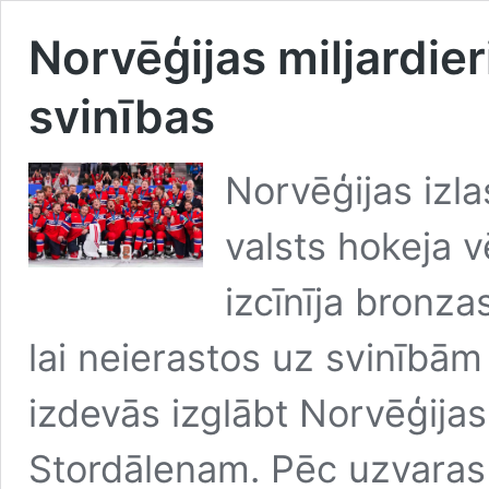
Norvēģijas miljardier
svinības
Norvēģijas izla
valsts hokeja 
izcīnīja bronza
lai neierastos uz svinībām
izdevās izglābt Norvēģijas
Stordālenam. Pēc uzvara