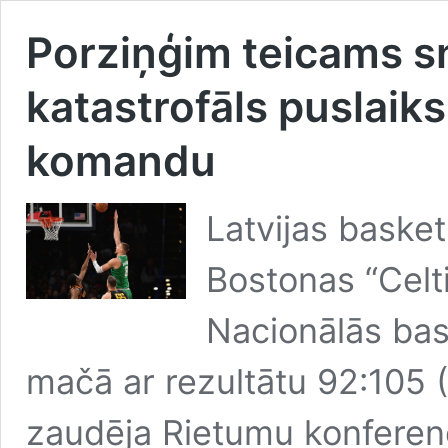
Porziņģim teicams s
katastrofāls puslaik
komandu
Latvijas basket
Bostonas “Celt
Nacionālās bas
mačā ar rezultātu 92:105 (
zaudēja Rietumu konferenc