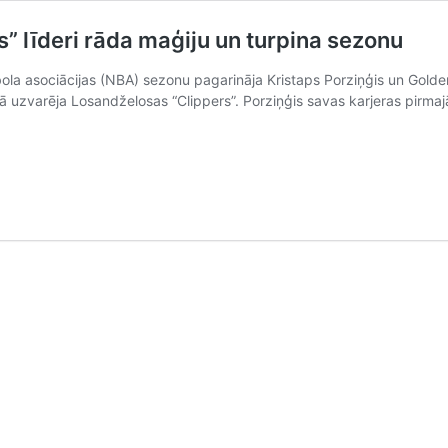
rs” līderi rāda maģiju un turpina sezonu
ola asociācijas (NBA) sezonu pagarināja Kristaps Porziņģis un Golde
ā uzvarēja Losandželosas “Clippers”. Porziņģis savas karjeras pirma