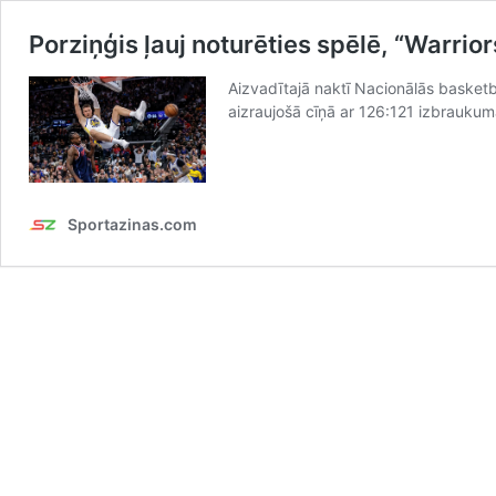
Porziņģis ļauj noturēties spēlē, “Warrio
Aizvadītajā naktī Nacionālās basketb
aizraujošā cīņā ar 126:121 izbraukum
Sportazinas.com