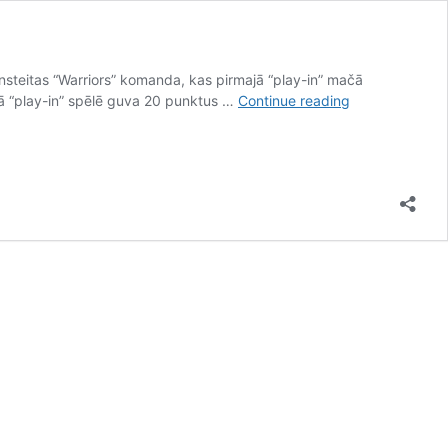
nsteitas “Warriors” komanda, kas pirmajā “play-in” mačā
Porziņģis
jā “play-in” spēlē guva 20 punktus …
Continue reading
ļauj
noturēties
spēlē,
“Warriors”
līderi
rāda
maģiju
un
turpina
sezonu