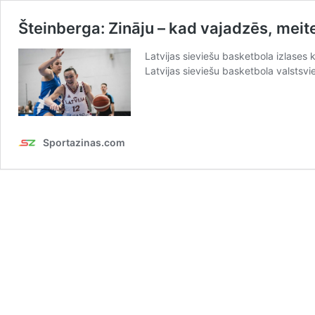
Šteinberga: Zināju – kad vajadzēs, meit
Latvijas sieviešu basketbola izlases
Latvijas sieviešu basketbola valstsv
Sportazinas.com