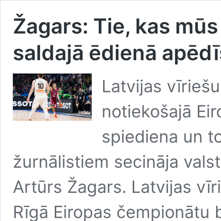
Žagars: Tie, kas mūs
saldajā ēdienā apēdī
Latvijas vīrieš
notiekošajā Ei
spiediena un to
žurnālistiem secināja vals
Artūrs Žagars. Latvijas vī
Rīgā Eiropas čempionātu 