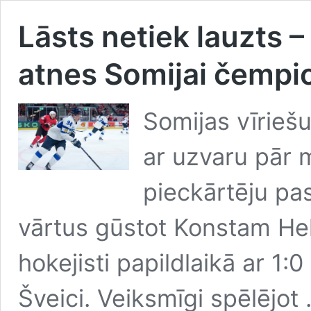
Lāsts netiek lauzts –
atnes Somijai čempio
Somijas vīriešu
ar uzvaru pār m
pieckārtēju pa
vārtus gūstot Konstam Hel
hokejisti papildlaikā ar 1:0
Šveici. Veiksmīgi spēlējot