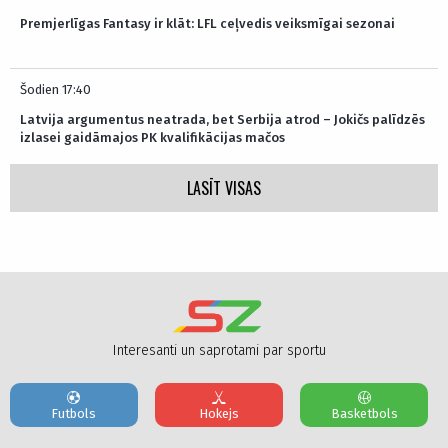
Premjerlīgas Fantasy ir klāt: LFL ceļvedis veiksmīgai sezonai
Šodien 17:40
Latvija argumentus neatrada, bet Serbija atrod – Jokičs palīdzēs
izlasei gaidāmajos PK kvalifikācijas mačos
LASĪT VISAS
Interesanti un saprotami par sportu
Futbols
Hokejs
Basketbols