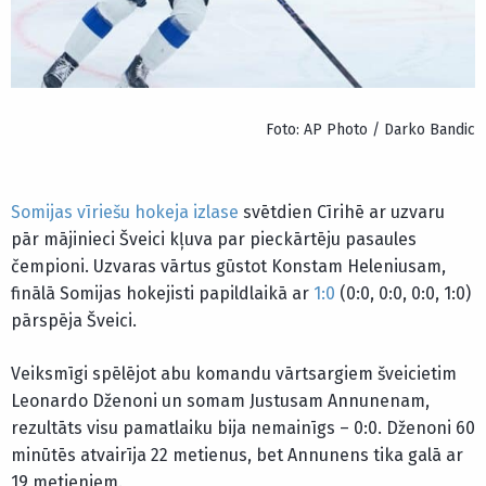
Foto: AP Photo / Darko Bandic
Somijas vīriešu hokeja izlase
svētdien Cīrihē ar uzvaru
pār mājinieci Šveici kļuva par pieckārtēju pasaules
čempioni. Uzvaras vārtus gūstot Konstam Heleniusam,
finālā Somijas hokejisti papildlaikā ar
1:0
(0:0, 0:0, 0:0, 1:0)
pārspēja Šveici.
Veiksmīgi spēlējot abu komandu vārtsargiem šveicietim
Leonardo Dženoni un somam Justusam Annunenam,
rezultāts visu pamatlaiku bija nemainīgs – 0:0. Dženoni 60
minūtēs atvairīja 22 metienus, bet Annunens tika galā ar
19 metieniem.