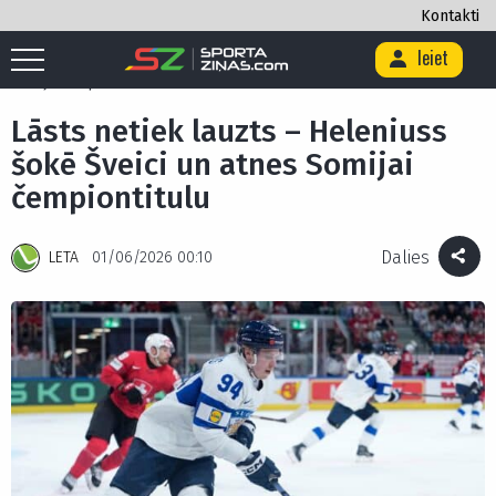
Kontakti
Ieiet
Sākums
/
Hokejs
/
Lāsts netiek lauzts – Heleniuss šokē Šveici un atnes
Somijai čempiontitulu
Lāsts netiek lauzts – Heleniuss
šokē Šveici un atnes Somijai
čempiontitulu
Dalies
LETA
01/06/2026 00:10