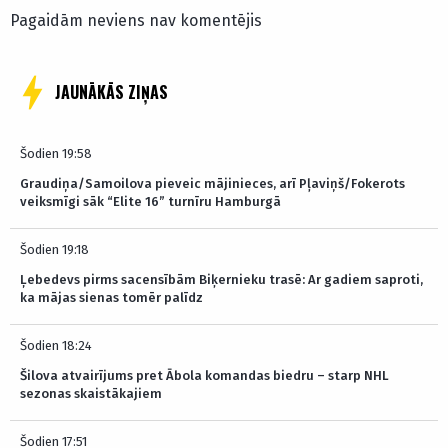
Pagaidām neviens nav komentējis
JAUNĀKĀS ZIŅAS
Šodien 19:58
Graudiņa/Samoilova pieveic mājinieces, arī Pļaviņš/Fokerots
veiksmīgi sāk “Elite 16” turnīru Hamburgā
Šodien 19:18
Ļebedevs pirms sacensībām Biķernieku trasē: Ar gadiem saproti,
ka mājas sienas tomēr palīdz
Šodien 18:24
Šilova atvairījums pret Ābola komandas biedru – starp NHL
sezonas skaistākajiem
Šodien 17:51