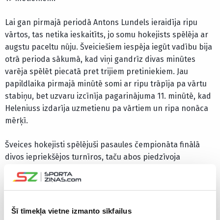
Lai gan pirmajā periodā Antons Lundels ieraidīja ripu
vārtos, tas netika ieskaitīts, jo somu hokejists spēlēja ar
augstu paceltu nūju. Šveiciešiem iespēja iegūt vadību bija
otrā perioda sākumā, kad viņi gandrīz divas minūtes
varēja spēlēt piecatā pret trijiem pretiniekiem. Jau
papildlaika pirmajā minūtē somi ar ripu trāpīja pa vārtu
stabiņu, bet uzvaru izcīnīja pagarinājuma 11. minūtē, kad
Heleniuss izdarīja uzmetienu pa vārtiem un ripa nonāca
mērķī.
Šveices hokejisti spēlējuši pasaules čempionāta finālā
divos iepriekšējos turnīros, taču abos piedzīvoja
zaudējumus un neguva vārtus. Pērn šveicieši finālā ar 0:1
pagarinājumā piekāpās amerikāņiem, bet 2024. gadā ar
0:2 atzina Čehijas pārākumu. Tikmēr Somija cīnījās par
čempiontitulu pēc trīs gadu pārtraukuma. Somijas
Šī tīmekļa vietne izmanto sīkfailus
hokejisti pēdējo reizi par čempioniem kļuva 2022. gadā,