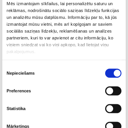
Mēs izmantojam sīkfailus, lai personalizētu saturu un
finālā apspēlējot kanādiešus.
reklāmas, nodrošinātu sociālo saziņas līdzekļu funkcijas
un analizētu mūsu datplūsmu. Informāciju par to, kā jūs
Šveice līdz šim meistarsacīkstēs spēlējusi bez
izmantojat mūsu vietni, mēs arī kopīgojam ar saviem
zaudējumiem, kamēr somi vienīgo zaudējumu piedzīvoja
sociālās saziņas līdzekļu, reklamēšanas un analīzes
pret šveiciešiem, kuri bija pārāki ar 4:2. Jau ziņots, ka
partneriem, kuri to var apvienot ar citu informāciju, ko
pirms tam bronzas spēlē norvēģi pagarinājumā ar
viņiem sniedzat vai ko viņi apkopo, kad lietojat viņu
rezultātu 3:2 (0:0, 1:0, 1:2, 1:0) pārspēja Kanādu un pirmo
pakalpojumus.
reizi izcīnīja pasaules čempionāta godalgas. Norvēģi šī
čempionāta ceturtdaļfinālā apturēja Latviju, kas
Piekrišanas
meistarsacīkstes noslēdza sestajā vietā.
Nepieciešams
izvēle
CITAS ZIŅAS NO ŠĪS KATEGORIJAS
Preferences
Statistika
Mārketings