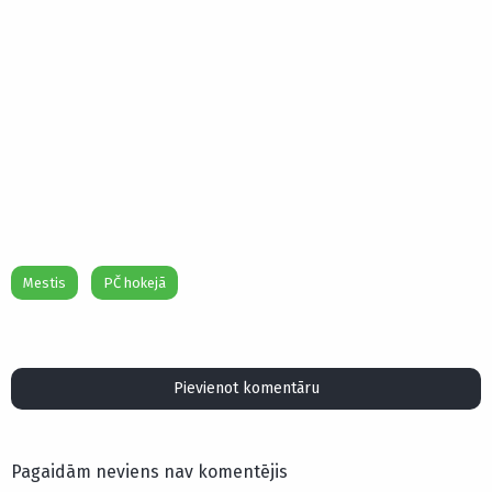
Mestis
PČ hokejā
Pievienot komentāru
Pagaidām neviens nav komentējis