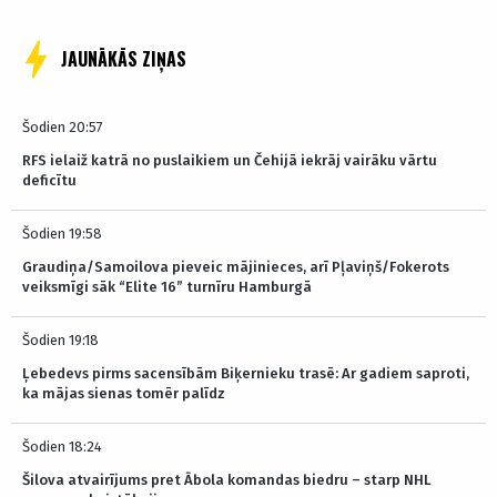
JAUNĀKĀS ZIŅAS
Šodien 20:57
RFS ielaiž katrā no puslaikiem un Čehijā iekrāj vairāku vārtu
deficītu
Šodien 19:58
Graudiņa/Samoilova pieveic mājinieces, arī Pļaviņš/Fokerots
veiksmīgi sāk “Elite 16” turnīru Hamburgā
Šodien 19:18
Ļebedevs pirms sacensībām Biķernieku trasē: Ar gadiem saproti,
ka mājas sienas tomēr palīdz
Šodien 18:24
Šilova atvairījums pret Ābola komandas biedru – starp NHL