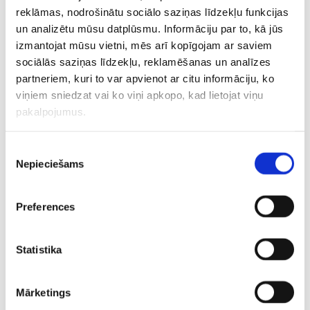
tādas ir. Uz 2023. gada PČ rīkošanu pretendē arī Slovēnija
reklāmas, nodrošinātu sociālo saziņas līdzekļu funkcijas
un Ungārija. No vienas puses, šīs ir valstis, kurās hokejam
un analizētu mūsu datplūsmu. Informāciju par to, kā jūs
ir potenciāls attīstīties. No citas – vai PČ tajās tiešām tiks
izmantojat mūsu vietni, mēs arī kopīgojam ar saviem
organizēts labā līmenī?” jautā hokeja apskatnieks.
sociālās saziņas līdzekļu, reklamēšanas un analīzes
partneriem, kuri to var apvienot ar citu informāciju, ko
“Daudz nezinu par jūsu hokeju, liekas, ka jums vienmēr
viņiem sniedzat vai ko viņi apkopo, kad lietojat viņu
bijuši meistarīgi un spēcīgi spēlētāji ar labu slidošanu. Ko
pakalpojumus.
es atceros no 2006. gada Rīgā – jūsu cilvēki tribīnēs bijuši
kaislīgi.
Gribētos ko tādu redzēt arī Somijā – šogad
Piekrišanas
atmosfēra Tamperes arēna nav tik laba, kādai tai
Nepieciešams
izvēle
jābūt
,” Somijas fanu uzvedību komentē žurnālists.
Preferences
CITAS ZIŅAS NO ŠĪS KATEGORIJAS
Statistika
EKSKLUZĪVI
Mārketings