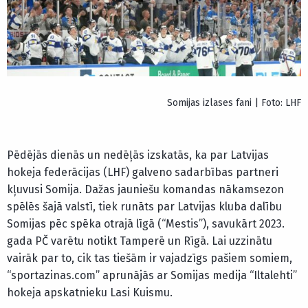
Somijas izlases fani | Foto: LHF
Pēdējās dienās un nedēļās izskatās, ka par Latvijas
hokeja federācijas (LHF) galveno sadarbības partneri
kļuvusi Somija. Dažas jauniešu komandas nākamsezon
spēlēs šajā valstī, tiek runāts par Latvijas kluba dalību
Somijas pēc spēka otrajā līgā (“Mestis”), savukārt 2023.
gada PČ varētu notikt Tamperē un Rīgā. Lai uzzinātu
vairāk par to, cik tas tiešām ir vajadzīgs pašiem somiem,
“sportazinas.com” aprunājās ar Somijas medija “Iltalehti”
hokeja apskatnieku Lasi Kuismu.