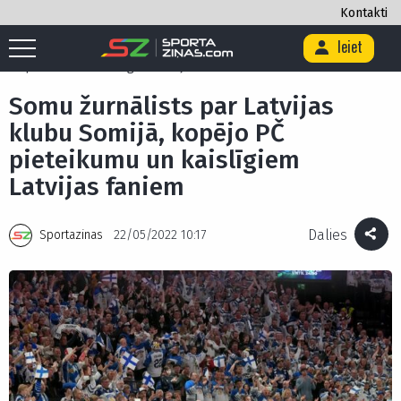
Kontakti
Ieiet
Sākums
/
Ekskluzīvi
/
Somu žurnālists par Latvijas klubu Somijā, kopējo
PČ pieteikumu un kaislīgiem Latvijas faniem
Somu žurnālists par Latvijas
klubu Somijā, kopējo PČ
pieteikumu un kaislīgiem
Latvijas faniem
Dalies
Sportazinas
22/05/2022 10:17