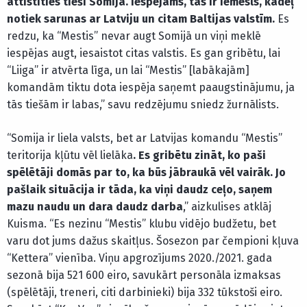
attīstīties tieši Somijā. Iespējams, tas ir iemesls, kādēļ
notiek sarunas ar Latviju un citam Baltijas valstīm.
Es
redzu, ka “Mestis” nevar augt Somijā un viņi meklē
iespējas augt, iesaistot citas valstis. Es gan gribētu, lai
“Liiga” ir atvērta līga, un lai “Mestis” [labākajām]
komandām tiktu dota iespēja saņemt paaugstinājumu, ja
tās tiešām ir labas,” savu redzējumu sniedz žurnālists.
“Somija ir liela valsts, bet ar Latvijas komandu “Mestis”
teritorija kļūtu vēl lielāka
. Es gribētu zināt, ko paši
spēlētāji domās par to, ka būs jābraukā vēl vairāk. Jo
pašlaik situācija ir tāda, ka viņi daudz ceļo, saņem
mazu naudu un dara daudz darba
,” aizkulises atklāj
Kuisma. “Es nezinu “Mestis” klubu vidējo budžetu, bet
varu dot jums dažus skaitļus. Šosezon par čempioni kļuva
“Kettera” vienība. Viņu apgrozījums 2020./2021. gada
sezonā bija 521 600 eiro, savukārt personāla izmaksas
(spēlētāji, treneri, citi darbinieki) bija 332 tūkstoši eiro.