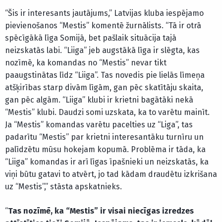
“Šis ir interesants jautājums,” Latvijas kluba iespējamo
pievienošanos “Mestis” komentē žurnālists. “Tā ir otrā
spēcīgākā līga Somijā, bet pašlaik situācija tajā
neizskatās labi. “Liiga” jeb augstākā līga ir slēgta, kas
nozīmē, ka komandas no “Mestis” nevar tikt
paaugstinātas līdz “Liiga”. Tas novedis pie lielās līmeņa
atšķirības starp divām līgām, gan pēc skatītāju skaita,
gan pēc algām. “Liiga” klubi ir krietni bagātāki nekā
“Mestis” klubi. Daudzi somi uzskata, ka to varētu mainīt.
Ja “Mestis” komandas varētu pacelties uz “Liga”, tas
padarītu “Mestis” par krietni interesantāku turnīru un
palīdzētu mūsu hokejam kopumā. Problēma ir tāda, ka
“Liiga” komandas ir arī līgas īpašnieki un neizskatās, ka
viņi būtu gatavi to atvērt, jo tad kādam draudētu izkrišana
uz “Mestis”,” stāsta apskatnieks.
“
Tas nozīmē, ka “Mestis” ir visai niecīgas izredzes