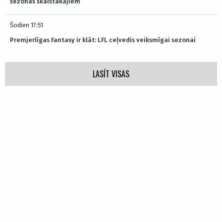
sezonas skaistākajiem
Šodien 17:51
Premjerlīgas Fantasy ir klāt: LFL ceļvedis veiksmīgai sezonai
LASĪT VISAS