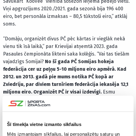
Savukārt “KooVee” vienība šosezon ieņēma pēdējo vietu.
Viņi apgrozījums 2020./2021. gada sezonā bija 196 400
eiro, bet personāla izmaksas – 80,5 tūkstoši eiro,” atklāj
soms.
“Domāju, organizēt divus PČ pēc kārtas ir vieglāk nekā
vienu tik īsā laikā,” par Krievijai atņemtā 2023. gada
Pasaules čempionāta likteni saka kolēģis. “Vai tas tiešām
vajadzīgs Somijai?
No šī gada PČ Somijas hokeja
federācija cer uz peļņu 5-10 miljonu eiro apmērā. Kad
2012. un 2013. gadā pie mums notika PČ kopā ar
Zviedriju, par diviem turnīriem federācija iekasēja 12,1
miljonu eiro. Organizēt PČ ir visai izdevīgi.
Esmu
pārliecināts, ka daudzas valstis gribētu rīkot PČ, un
jautājums ir par to, kurš saņems tās tiesības [uz 2023.
gada turnīru]. Uzskatu, ka Latvijas un Somijas pieteikums
ir diezgan spēcīgs, jo pie mums viss jau ir gatavs. Bet,
Šī tīmekļa vietne izmanto sīkfailus
protams, tas būtu godīgi dot iespēju arī citām valstīm, ja
Mēs izmantojam sīkfailus, lai personalizētu saturu un