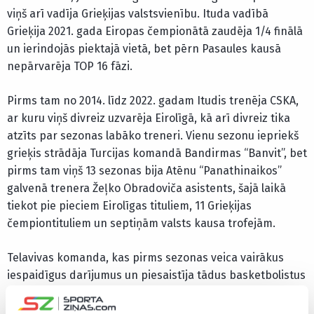
viņš arī vadīja Grieķijas valstsvienību. Ituda vadībā
Grieķija 2021. gada Eiropas čempionātā zaudēja 1/4 finālā
un ierindojās piektajā vietā, bet pērn Pasaules kausā
nepārvarēja TOP 16 fāzi.
Pirms tam no 2014. līdz 2022. gadam Itudis trenēja CSKA,
ar kuru viņš divreiz uzvarēja Eirolīgā, kā arī divreiz tika
atzīts par sezonas labāko treneri. Vienu sezonu iepriekš
grieķis strādāja Turcijas komandā Bandirmas “Banvit”, bet
pirms tam viņš 13 sezonas bija Atēnu “Panathinaikos”
galvenā trenera Žeļko Obradoviča asistents, šajā laikā
tiekot pie pieciem Eirolīgas tituliem, 11 Grieķijas
čempiontituliem un septiņām valsts kausa trofejām.
Telavivas komanda, kas pirms sezonas veica vairākus
iespaidīgus darījumus un piesaistīja tādus basketbolistus
kā NBA veterānu Patriku Beverliju, Eirolīgā teicami
spēlējošo Džonatanu Motliju, Brazīlijas izlases zvaigzni