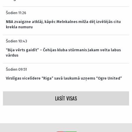
Šodien 11:26
NBA zvaigzne atklāj, kāpēc Melnkalnes milža dēļ izvēlējās citu
krekla numuru
Šodien 10:43
“Bija vērts gaidīt” – Čehijas kluba stūrmanis Jakam velta labus
vārdus
Šodien 09:51
Virslīgas vicelīdere “Riga” savā laukumā uzņems “Ogre United”
LASĪT VISAS