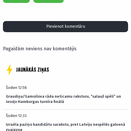
Pievienot komentāru
Pagaidām neviens nav komentējis
JAUNĀKĀS ZIŅAS
Šodien 12:58
Graudiņa/Samoilova rāda neticamu raksturu, “salauž spēli” un
iesoļo Hamburgas turnīra finālā
Šodien 12:33
Izraēla paziņo kandidātu sarakstu, pret Latviju nespēlēs galvenā
zvaigzne