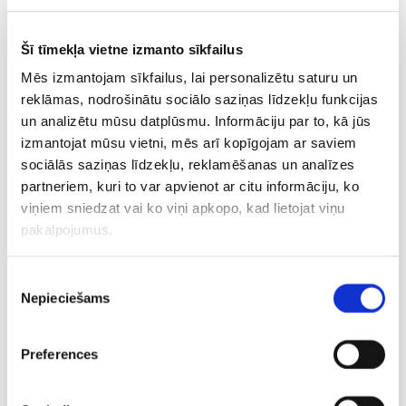
Brunu Kaboklu un citus bijušos NBA spēlētājus, šobrīd
Eirokausā ar piecām uzvarām astoņās spēlēs ieņem trešo
Šī tīmekļa vietne izmanto sīkfailus
vietu A grupā. Tikmēr Izraēlas līgā “Hapoel” iekrājusi
Mēs izmantojam sīkfailus, lai personalizētu saturu un
perfektu bilanci 5-0.
reklāmas, nodrošinātu sociālo saziņas līdzekļu funkcijas
un analizētu mūsu datplūsmu. Informāciju par to, kā jūs
באתי להגביר את הקצב בשבילה!
izmantojat mūsu vietni, mēs arī kopīgojam ar saviem
pic.twitter.com/QOlOaL89K3
sociālās saziņas līdzekļu, reklamēšanas un analīzes
partneriem, kuri to var apvienot ar citu informāciju, ko
— Hapoel Tel Aviv BC (@HapoelTLVBC)
November 15,
viņiem sniedzat vai ko viņi apkopo, kad lietojat viņu
2024
pakalpojumus.
Piekrišanas
Nepieciešams
izvēle
Preferences