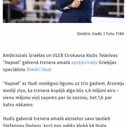
Dimitris Itudis | Foto: FIBA
Ambiciozais Izraēlas un ULEB Eirokausa klubs Telavivas
“Hapoel” galvenā trenera amatā
apstiprinājis
Grieķijas
speciālistu
Dimitri Itudi.
“Hapoel” ar Itudi noslēgusi līgumu uz trīs gadiem. Ārzemju
mediji ziņo, ka trenera kopējā alga būs 4,6 miljoni eiro –
vienu miljonu viņš saņems par šo sezonu, bet 1,6 par
katru nākamo.
Itudis galvenā trenera amatā aizvietos savu tautieti
Stefanosu Dedasu, kurš gan paliks klubā kā Ituda