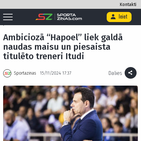
Kontakti
Ieiet
Sākums
/
Basketbols
/
Ambiciozā “Hapoel” liek galdā naudas maisu un
piesaista titulēto treneri Itudi
Ambiciozā “Hapoel” liek galdā
naudas maisu un piesaista
titulēto treneri Itudi
Dalies
Sportazinas
15/11/2024 17:37