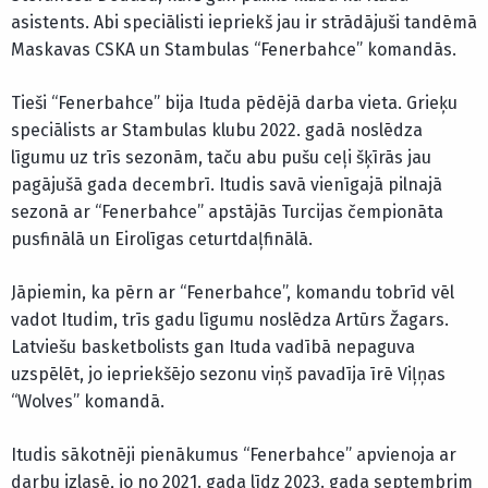
asistents. Abi speciālisti iepriekš jau ir strādājuši tandēmā
Maskavas CSKA un Stambulas “Fenerbahce” komandās.
Tieši “Fenerbahce” bija Ituda pēdējā darba vieta. Grieķu
speciālists ar Stambulas klubu 2022. gadā noslēdza
līgumu uz trīs sezonām, taču abu pušu ceļi šķīrās jau
pagājušā gada decembrī. Itudis savā vienīgajā pilnajā
sezonā ar “Fenerbahce” apstājās Turcijas čempionāta
pusfinālā un Eirolīgas ceturtdaļfinālā.
Jāpiemin, ka pērn ar “Fenerbahce”, komandu tobrīd vēl
vadot Itudim, trīs gadu līgumu noslēdza Artūrs Žagars.
Latviešu basketbolists gan Ituda vadībā nepaguva
uzspēlēt, jo iepriekšējo sezonu viņš pavadīja īrē Viļņas
“Wolves” komandā.
Itudis sākotnēji pienākumus “Fenerbahce” apvienoja ar
darbu izlasē, jo no 2021. gada līdz 2023. gada septembrim