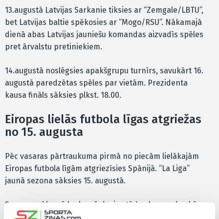
13.augustā Latvijas Sarkanie tiksies ar “Zemgale/LBTU”,
bet Latvijas baltie spēkosies ar “Mogo/RSU”. Nākamajā
dienā abas Latvijas jauniešu komandas aizvadīs spēles
pret ārvalstu pretiniekiem.
14.augustā noslēgsies apakšgrupu turnīrs, savukārt 16.
augustā paredzētas spēles par vietām. Prezidenta
kausa fināls sāksies plkst. 18.00.
Eiropas lielās futbola līgas atgriežas
no 15. augusta
Pēc vasaras pārtraukuma pirmā no piecām lielākajām
Eiropas futbola līgām atgriezīsies Spānijā. “La Liga”
jaunā sezona sāksies 15. augustā.
Sezonas sākumā laukumā dosies tādas komandas kā
Madrides “Real”, “Barcelona”, Madrides “Atletico” un citi