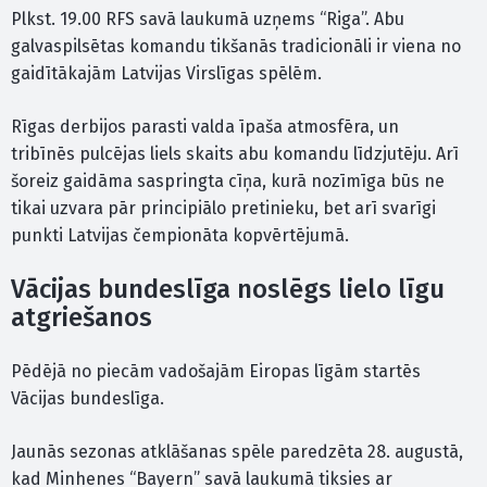
Plkst. 19.00 RFS savā laukumā uzņems “Riga”. Abu
galvaspilsētas komandu tikšanās tradicionāli ir viena no
gaidītākajām Latvijas Virslīgas spēlēm.
Rīgas derbijos parasti valda īpaša atmosfēra, un
tribīnēs pulcējas liels skaits abu komandu līdzjutēju. Arī
šoreiz gaidāma saspringta cīņa, kurā nozīmīga būs ne
tikai uzvara pār principiālo pretinieku, bet arī svarīgi
punkti Latvijas čempionāta kopvērtējumā.
Vācijas bundeslīga noslēgs lielo līgu
atgriešanos
Pēdējā no piecām vadošajām Eiropas līgām startēs
Vācijas bundeslīga.
Jaunās sezonas atklāšanas spēle paredzēta 28. augustā,
kad Minhenes “Bayern” savā laukumā tiksies ar