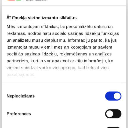
Spānijas vadošie klubi. Jau pirmajās kārtās līdzjutējus
gaidīs vairākas spēles, kurās favorīti centīsies apliecināt
Šī tīmekļa vietne izmanto sīkfailus
savu statusu.
Mēs izmantojam sīkfailus, lai personalizētu saturu un
reklāmas, nodrošinātu sociālo saziņas līdzekļu funkcijas
Nākamais lielais futbola vilnis gaidāms no 21. līdz 23.
un analizētu mūsu datplūsmu. Informāciju par to, kā jūs
augustam, kad jaunās sezonas sāksies Anglijā, Francijā
izmantojat mūsu vietni, mēs arī kopīgojam ar saviem
un Itālijā.
sociālās saziņas līdzekļu, reklamēšanas un analīzes
partneriem, kuri to var apvienot ar citu informāciju, ko
Anglijas premjerlīgas jaunās sezonas
viņiem sniedzat vai ko viņi apkopo, kad lietojat viņu
sākums
pakalpojumus.
Anglijas premjerlīgas sezona sāksies 21. augustā.
Piekrišanas
Sezonas atklāšanas spēlē “Arsenal” savā laukumā
Nepieciešams
izvēle
uzņems “Coventry City”.
Pirmās kārtas turpinājumā būs vērojamas arī
Preferences
“Manchester City”, “Liverpool”, “Newcastle United” un
citu Anglijas vadošo komandu spēles.