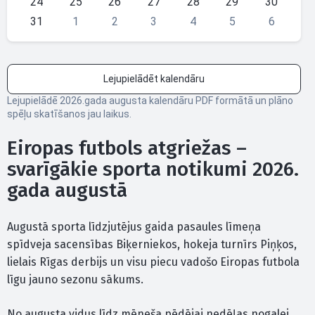
24
25
26
27
28
29
30
31
1
2
3
4
5
6
Lejupielādēt kalendāru
Lejupielādē 2026.gada augusta kalendāru PDF formātā un plāno
spēļu skatīšanos jau laikus.
Eiropas futbols atgriežas –
svarīgākie sporta notikumi 2026.
gada augustā
Augustā sporta līdzjutējus gaida pasaules līmeņa
spīdveja sacensības Biķerniekos, hokeja turnīrs Piņķos,
lielais Rīgas derbijs un visu piecu vadošo Eiropas futbola
līgu jauno sezonu sākums.
No augusta vidus līdz mēneša pēdējai nedēļas nogalei