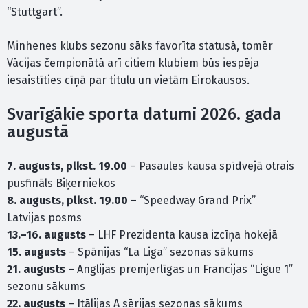
“Stuttgart”.
Minhenes klubs sezonu sāks favorīta statusā, tomēr
Vācijas čempionātā arī citiem klubiem būs iespēja
iesaistīties cīņā par titulu un vietām Eirokausos.
Svarīgākie sporta datumi 2026. gada
augustā
7. augusts, plkst. 19.00
– Pasaules kausa spīdvejā otrais
pusfināls Biķerniekos
8. augusts, plkst. 19.00
– “Speedway Grand Prix”
Latvijas posms
13.–16. augusts
– LHF Prezidenta kausa izcīņa hokejā
15. augusts
– Spānijas “La Liga” sezonas sākums
21. augusts
– Anglijas premjerlīgas un Francijas “Ligue 1”
sezonu sākums
22. augusts
– Itālijas A sērijas sezonas sākums