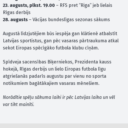
23. augusts, plkst. 19.00
– RFS pret “Riga” jeb lielais
Rīgas derbijs
28. augusts
– Vācijas bundeslīgas sezonas sākums
Augustā līdzjutējiem būs iespēja gan klātienē atbalstīt
Latvijas sportistus, gan pēc vasaras pārtraukuma atkal
sekot Eiropas spēcīgāko futbola klubu cīņām.
Spīdveja sacensības Biķerniekos, Prezidenta kauss
hokejā, Rīgas derbijs un lielo Eiropas futbola līgu
atgriešanās padarīs augustu par vienu no sporta
notikumiem bagātākajiem vasaras mēnešiem.
Norādītie spēļu sākuma laiki ir pēc Latvijas laika un vēl
var tikt mainīti.