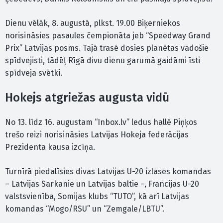
Dienu vēlāk, 8. augustā, plkst. 19.00 Biķerniekos
norisināsies pasaules čempionāta jeb “Speedway Grand
Prix” Latvijas posms. Tajā trasē dosies planētas vadošie
spīdvejisti, tādēļ Rīgā divu dienu garumā gaidāmi īsti
spīdveja svētki.
Hokejs atgriežas augusta vidū
No 13. līdz 16. augustam “Inbox.lv” ledus hallē Piņķos
trešo reizi norisināsies Latvijas Hokeja federācijas
Prezidenta kausa izcīņa.
Turnīrā piedalīsies divas Latvijas U-20 izlases komandas
– Latvijas Sarkanie un Latvijas baltie –, Francijas U-20
valstsvienība, Somijas klubs “TUTO”, kā arī Latvijas
komandas “Mogo/RSU” un “Zemgale/LBTU”.