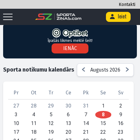
Kontakti
Ieiet
Sākums
/
Sporta notikumu kalendārs
Īpašās likmes meklē šeit!
IENĀC
Sporta notikumu kalendārs
Augusts 2026
Pr
Ot
Tr
Ce
Pk
Se
Sv
27
28
29
30
31
1
2
3
4
5
6
7
8
9
10
11
12
13
14
15
16
17
18
19
20
21
22
23