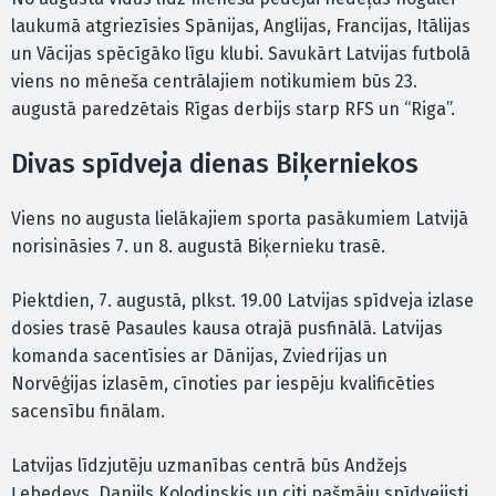
laukumā atgriezīsies Spānijas, Anglijas, Francijas, Itālijas
un Vācijas spēcīgāko līgu klubi. Savukārt Latvijas futbolā
viens no mēneša centrālajiem notikumiem būs 23.
augustā paredzētais Rīgas derbijs starp RFS un “Riga”.
Divas spīdveja dienas Biķerniekos
Viens no augusta lielākajiem sporta pasākumiem Latvijā
norisināsies 7. un 8. augustā Biķernieku trasē.
Piektdien, 7. augustā, plkst. 19.00 Latvijas spīdveja izlase
dosies trasē Pasaules kausa otrajā pusfinālā. Latvijas
komanda sacentīsies ar Dānijas, Zviedrijas un
Norvēģijas izlasēm, cīnoties par iespēju kvalificēties
sacensību finālam.
Latvijas līdzjutēju uzmanības centrā būs Andžejs
Ļebedevs, Daniils Kolodinskis un citi pašmāju spīdvejisti.