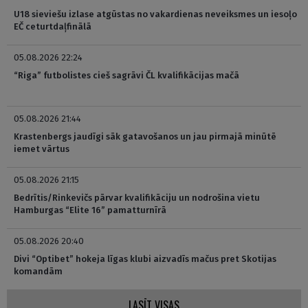
U18 sieviešu izlase atgūstas no vakardienas neveiksmes un iesoļo
EČ ceturtdaļfinālā
05.08.2026 22:24
“Riga” futbolistes cieš sagrāvi ČL kvalifikācijas mačā
05.08.2026 21:44
Krastenbergs jaudīgi sāk gatavošanos un jau pirmajā minūtē
iemet vārtus
05.08.2026 21:15
Bedrītis/Rinkevičs pārvar kvalifikāciju un nodrošina vietu
Hamburgas “Elite 16” pamatturnīrā
05.08.2026 20:40
Divi “Optibet” hokeja līgas klubi aizvadīs mačus pret Skotijas
komandām
LASĪT VISAS