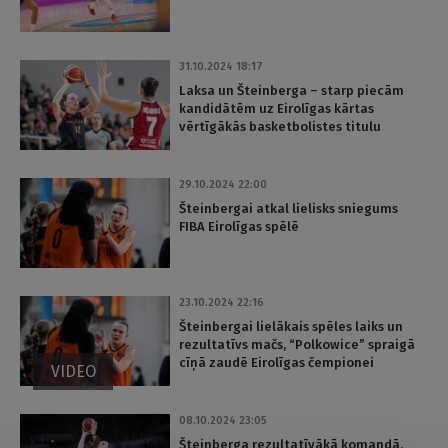
31.10.2024 18:17
Laksa un Šteinberga – starp piecām
kandidātēm uz Eirolīgas kārtas
vērtīgākās basketbolistes titulu
29.10.2024 22:00
Šteinbergai atkal lielisks sniegums
FIBA Eirolīgas spēlē
23.10.2024 22:16
Šteinbergai lielākais spēles laiks un
rezultatīvs mačs, “Polkowice” spraigā
cīņā zaudē Eirolīgas čempionei
VIDEO
08.10.2024 23:05
Šteinberga rezultatīvākā komandā,