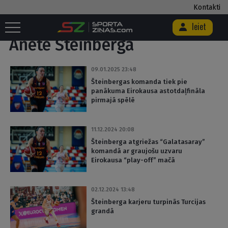
Kontakti
Sākums
/
Anete Šteinberga
/
Lapa 2
Ieiet
Anete Šteinberga
09.01.2025 23:48
Šteinbergas komanda tiek pie
panākuma Eirokausa astotdaļfināla
pirmajā spēlē
11.12.2024 20:08
Šteinberga atgriežas “Galatasaray”
komandā ar graujošu uzvaru
Eirokausa “play-off” mačā
02.12.2024 13:48
Šteinberga karjeru turpinās Turcijas
grandā