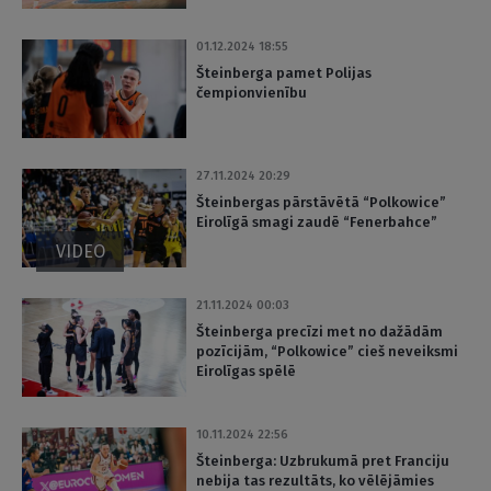
01.12.2024 18:55
Šteinberga pamet Polijas
čempionvienību
27.11.2024 20:29
Šteinbergas pārstāvētā “Polkowice”
Eirolīgā smagi zaudē “Fenerbahce”
VIDEO
21.11.2024 00:03
Šteinberga precīzi met no dažādām
pozīcijām, “Polkowice” cieš neveiksmi
Eirolīgas spēlē
10.11.2024 22:56
Šteinberga: Uzbrukumā pret Franciju
nebija tas rezultāts, ko vēlējāmies