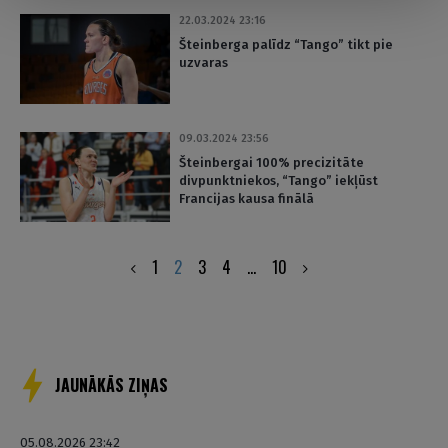
22.03.2024 23:16
Šteinberga palīdz “Tango” tikt pie
uzvaras
09.03.2024 23:56
Šteinbergai 100% precizitāte
divpunktniekos, “Tango” iekļūst
Francijas kausa finālā
Posts
1
2
3
4
…
10
pagination
JAUNĀKĀS ZIŅAS
05.08.2026 23:42