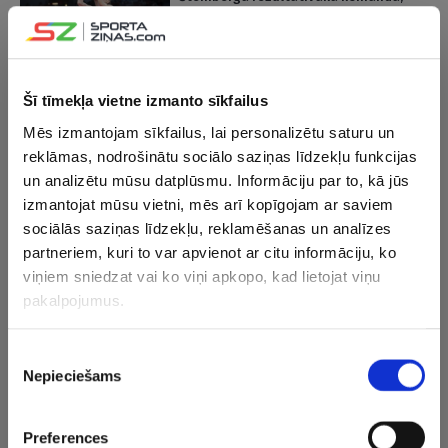
“Polkowice” zaudē sezonas pirmajā
FIBA Eirolīgas spēlē
18.09.2024 21:31
Šī tīmekļa vietne izmanto sīkfailus
Šteinberga atgriežas Eirolīgā un
Mēs izmantojam sīkfailus, lai personalizētu saturu un
karjeru turpinās Polijas čempionātā
reklāmas, nodrošinātu sociālo saziņas līdzekļu funkcijas
un analizētu mūsu datplūsmu. Informāciju par to, kā jūs
izmantojat mūsu vietni, mēs arī kopīgojam ar saviem
16.09.2024 08:33
sociālās saziņas līdzekļu, reklamēšanas un analīzes
1
Šteinberga pēc Superkausa:
Nekad nav naudas sieviešu
partneriem, kuri to var apvienot ar citu informāciju, ko
basketbolam, bet ir nauda šim…
viņiem sniedzat vai ko viņi apkopo, kad lietojat viņu
pakalpojumus.
16.05.2024 10:44
Šteinberga nākamsezona nespēlēs
Piekrišanas
“Tango” vienībā
Nepieciešams
izvēle
Preferences
27.04.2024 21:45