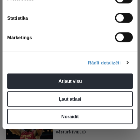
11.01.2023 08:48
Mičelam septiņi tālmetieni un
zaudējums cīņā pret bijušo komandu
Statistika
(VIDEO)
Mārketings
09.01.2023 23:39
Lebrons 66. reizi karjerā nosaukts par
nedēļas labāko spēlētāju
Rādīt detalizēti
03.01.2023 12:41
Atļaut visu
Mičels: Šķiet, ka man vienreiz bija
šāds mačs, spēlējot “NBA 2K”
videospēli
Ļaut atlasi
03.01.2023 07:47
Noraidīt
Mičels “norauj jumtu” un aizvada
vienu no labākajām spēlēm NBA
vēsturē (VIDEO)