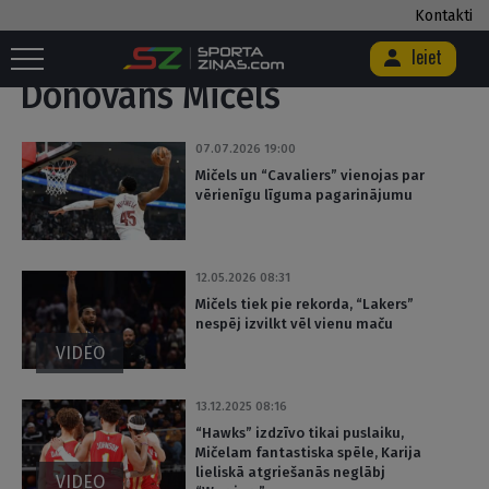
Kontakti
Sākums
/
Birka "Donovans Mičels"
Ieiet
Donovans Mičels
07.07.2026 19:00
Mičels un “Cavaliers” vienojas par
vērienīgu līguma pagarinājumu
12.05.2026 08:31
Mičels tiek pie rekorda, “Lakers”
nespēj izvilkt vēl vienu maču
VIDEO
13.12.2025 08:16
“Hawks” izdzīvo tikai puslaiku,
Mičelam fantastiska spēle, Karija
lieliskā atgriešanās neglābj
VIDEO