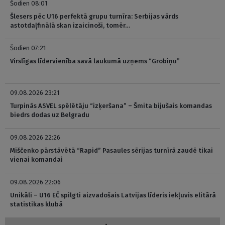
Šodien 08:01
Šlesers pēc U16 perfektā grupu turnīra: Serbijas vārds
astotdaļfinālā skan izaicinoši, tomēr…
Šodien 07:21
Virslīgas līdervienība savā laukumā uzņems “Grobiņu”
09.08.2026 23:21
Turpinās ASVEL spēlētāju “izķeršana” – Šmita bijušais komandas
biedrs dodas uz Belgradu
09.08.2026 22:26
Miščenko pārstāvētā “Rapid” Pasaules sērijas turnīrā zaudē tikai
vienai komandai
09.08.2026 22:06
Unikāli – U16 EČ spilgti aizvadošais Latvijas līderis iekļuvis elitārā
statistikas klubā