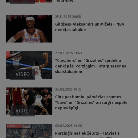
“Warriors”
25.11.2025 20:58
Gildžess-Aleksandrs un Mičels – NBA
nedēļas labākie
27.07.2025 11:43
“Cavaliers” un “Grizzlies” spīdekļu
danki pāri Porziņģim – starp sezonas
skaistākajiem
VIDEO
24.02.2025 10:15
Cīņa par bumbu pārvēršas asumos –
“Cavs” un “Grizzlies” aizsargi nospēlē
nepiekāpīgi
VIDEO
05.02.2025 14:20
Porziņģis netiek žēlots – latvietis