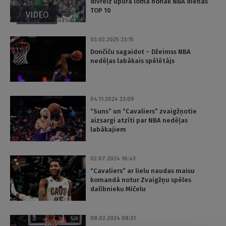
divreiz upura lomā nonāk NBA dienas
TOP 10
VIDEO
03.02.2025 23:15
Dončiču sagaidot – Džeimss NBA
nedēļas labākais spēlētājs
04.11.2024 23:09
“Suns” un “Cavaliers” zvaigžņotie
aizsargi atzīti par NBA nedēļas
labākajiem
02.07.2024 16:43
“Cavaliers” ar lielu naudas maisu
komandā notur Zvaigžņu spēles
dalībnieku Mičelu
08.02.2024 08:31