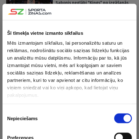
Sabonis neglābj “Kings” no izgāšanās
pret pastarīti, Mičels dominē kārtējā
“Cavaliers” uzvarā
VIDEO
12.01.2024 08:25
Šī tīmekļa vietne izmanto sīkfailus
“Thunder” izcīna piekto graujošāko
Mēs izmantojam sīkfailus, lai personalizētu saturu un
uzvaru NBA vēsturē, Mičelam,
reklāmas, nodrošinātu sociālo saziņas līdzekļu funkcijas
Ērvingam un Bīlam sezonas rekordi
un analizētu mūsu datplūsmu. Informāciju par to, kā jūs
izmantojat mūsu vietni, mēs arī kopīgojam ar saviem
05.04.2023 09:04
sociālās saziņas līdzekļu, reklamēšanas un analīzes
Mičels dominē, “Cavaliers” svin 50.
partneriem, kuri to var apvienot ar citu informāciju, ko
uzvaru šosezon (VIDEO)
viņiem sniedzat vai ko viņi apkopo, kad lietojat viņu
pakalpojumus.
29.03.2023 10:05
Piekrišanas
Mičels komandas zaudējumā uzstāda
Nepieciešams
vairākus rekordus (VIDEO)
izvēle
Preferences