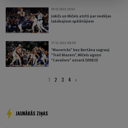
19.12.2022 22:53
Jokičs un Mičels atzīti par nedēļas
labākajiem spēlētājiem
17.12.2022 08:09
“Mavericks” bez Bertāna sagrauj
“Trail Blazers”, Mičels uguņo
“Cavaliers” uzvarā (VIDEO)
Posts
1
2
3
4
pagination
JAUNĀKĀS ZIŅAS