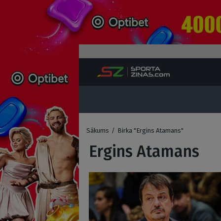
Sākums
/
Birka "Ergins Atamans"
Ergins Atamans