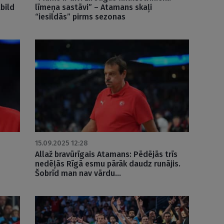
tbild
līmeņa sastāvi” – Atamans skaļi
“iesildās” pirms sezonas
15.09.2025 12:28
Allaž bravūrīgais Atamans: Pēdējās trīs
nedēļās Rīgā esmu pārāk daudz runājis.
Šobrīd man nav vārdu…