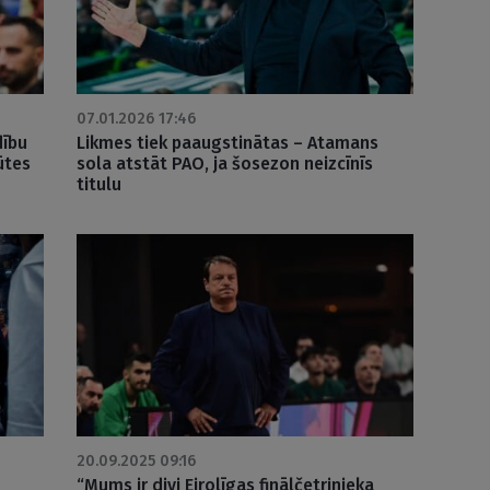
07.01.2026 17:46
dību
Likmes tiek paaugstinātas – Atamans
ūtes
sola atstāt PAO, ja šosezon neizcīnīs
titulu
20.09.2025 09:16
“Mums ir divi Eirolīgas finālčetrinieka