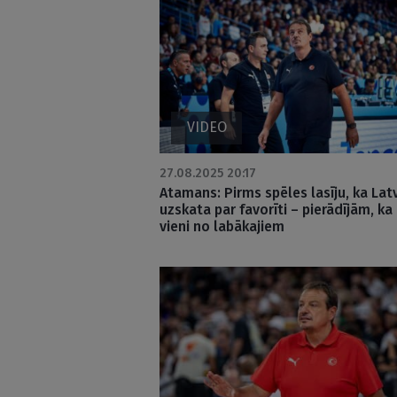
VIDEO
27.08.2025 20:17
Atamans: Pirms spēles lasīju, ka Latv
uzskata par favorīti – pierādījām, k
vieni no labākajiem