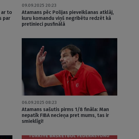
09.09.2025 20:23
 ar to
Atamans pēc Polijas pieveikšanas atklāj,
s par
kuru komandu viņš negribētu redzēt kā
pretinieci pusfinālā
06.09.2025 08:23
Atamans sašutis pirms 1/8 fināla: Man
nepatīk FIBA necieņa pret mums, tas ir
smieklīgi!