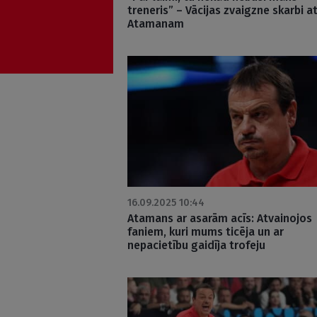
treneris” – Vācijas zvaigzne skarbi a
Atamanam
16.09.2025 10:44
Atamans ar asarām acīs: Atvainojos
faniem, kuri mums ticēja un ar
nepacietību gaidīja trofeju