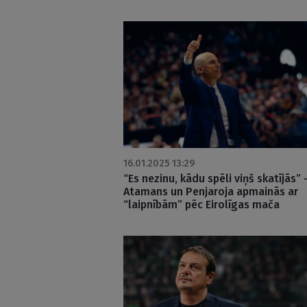
16.01.2025 13:29
“Es nezinu, kādu spēli viņš skatījās” 
Atamans un Penjaroja apmainās ar
“laipnībām” pēc Eirolīgas mača