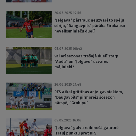
20.07.2025 19:56
“Jelgava” pārtrauc neuzvarēto spēļu
sēriju, “Daugavpils” pārāka Eirokausu
neveiksminieču duelī
05.07.2025 08:42
Vai arī sezonas trešajā duelī starp
“Audu” un “Jelgavu” uzvarēs
mājinieki?
26.06.2025 21:48
RFS atkal grūtības ar jelgavniekiem,
“Daugavpils” pirmoreiz šosezon
pārspēj “Grobiņu”
05.05.2025 16:06
“Jelgava” galvu reibinošā galotnē
izrauj punktu pret RFS