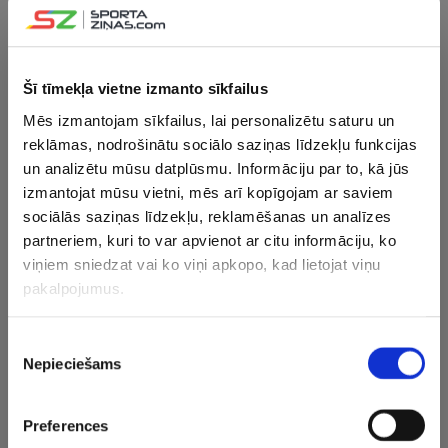
“Liepāja” uzņems “Jelgavu”
Šī tīmekļa vietne izmanto sīkfailus
10.04.2025 21:20
“Jelgava” ielaiž pirmā, bet pret
Mēs izmantojam sīkfailus, lai personalizētu saturu un
“Daugavpili” dominē turpinājumā
reklāmas, nodrošinātu sociālo saziņas līdzekļu funkcijas
un analizētu mūsu datplūsmu. Informāciju par to, kā jūs
izmantojat mūsu vietni, mēs arī kopīgojam ar saviem
05.04.2025 18:15
sociālās saziņas līdzekļu, reklamēšanas un analīzes
Arvien lielāks mikslis – “Tukums 2000”
partneriem, kuri to var apvienot ar citu informāciju, ko
un “Jelgava” izcīna pirmās uzvaras
viņiem sniedzat vai ko viņi apkopo, kad lietojat viņu
šosezon
pakalpojumus.
30.03.2025 19:13
Piekrišanas
“Metta” rezultatīvā cīņā pieveic
Nepieciešams
izvēle
“Grobiņu”, “Audai” sausā uzvara pār
“Jelgavu”
Preferences
15.03.2025 16:09