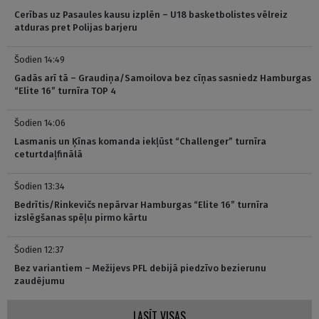
Cerības uz Pasaules kausu izplēn – U18 basketbolistes vēlreiz
atduras pret Polijas barjeru
Šodien 14:49
Gadās arī tā – Graudiņa/Samoilova bez cīņas sasniedz Hamburgas
“Elite 16” turnīra TOP 4
Šodien 14:06
Lasmanis un Ķīnas komanda iekļūst “Challenger” turnīra
ceturtdaļfinālā
Šodien 13:34
Bedrītis/Rinkevičs nepārvar Hamburgas “Elite 16” turnīra
izslēgšanas spēļu pirmo kārtu
Šodien 12:37
Bez variantiem – Mežijevs PFL debijā piedzīvo bezierunu
zaudējumu
LASĪT VISAS