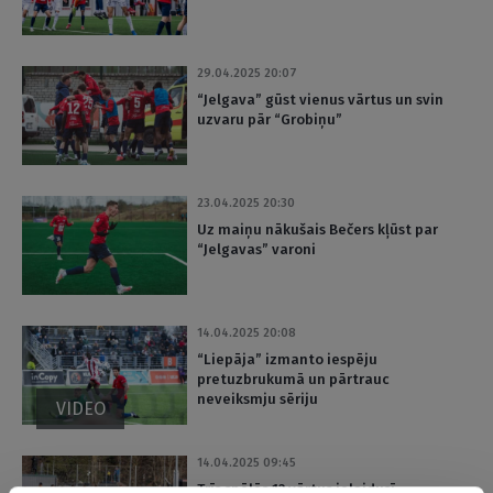
29.04.2025 20:07
“Jelgava” gūst vienus vārtus un svin
uzvaru pār “Grobiņu”
23.04.2025 20:30
Uz maiņu nākušais Bečers kļūst par
“Jelgavas” varoni
14.04.2025 20:08
“Liepāja” izmanto iespēju
pretuzbrukumā un pārtrauc
neveiksmju sēriju
VIDEO
14.04.2025 09:45
Trīs spēlēs 12 vārtus ielaidusī