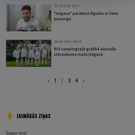
19.02.2025 12:41
“Jelgava” paraksta līgumu ar čehu
pussargu
30.09.2024 08:40
RFS saspringtajā grafikā aizvadīs
izbraukuma maču Jelgavā
Posts
1
2
3
4
pagination
JAUNĀKĀS ZIŅAS
Šodien 16:19