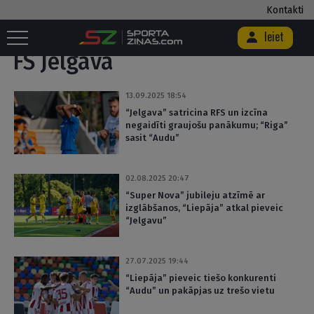
Kontakti
Sākums
/
FS Jelgava
/
Lapa 2
Ieiet
FS Jelgava
13.09.2025 18:54
“Jelgava” satricina RFS un izcīna
negaidīti graujošu panākumu; “Riga”
sasit “Audu”
02.08.2025 20:47
“Super Nova” jubileju atzīmē ar
izglābšanos, “Liepāja” atkal pieveic
“Jelgavu”
27.07.2025 19:44
“Liepāja” pieveic tiešo konkurenti
“Audu” un pakāpjas uz trešo vietu