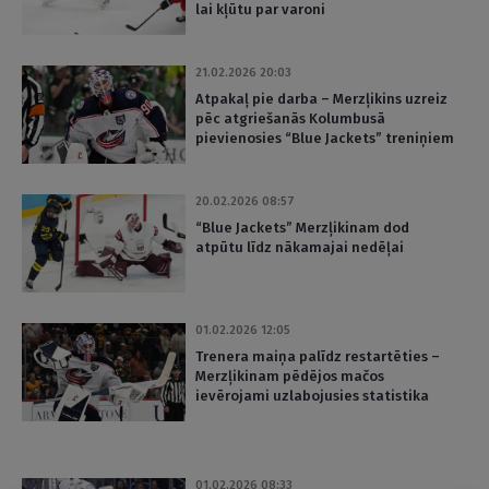
lai kļūtu par varoni
21.02.2026 20:03
Atpakaļ pie darba – Merzļikins uzreiz
pēc atgriešanās Kolumbusā
pievienosies “Blue Jackets” treniņiem
20.02.2026 08:57
“Blue Jackets” Merzļikinam dod
atpūtu līdz nākamajai nedēļai
01.02.2026 12:05
Trenera maiņa palīdz restartēties –
Merzļikinam pēdējos mačos
ievērojami uzlabojusies statistika
01.02.2026 08:33