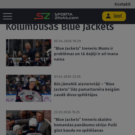
Kontakti
Sākums
/
Kolumbusas Blue Jackets
/
Lapa 2
Ieiet
Kolumbusas Blue Jackets
05.04.2026 10:29
“Blue Jackets” treneris: Mums ir
problēmas un tā daļēji ir arī mana
vaina
01.04.2026 23:36
Būs jāmeklē aizvietotāji – “Blue
Jackets” līdz pamatturnīra beigām
zaudē divus spēlētājus
22.03.2026 15:25
“Blue Jackets” treneris skaidro
komandas panākumu sēriju: Puiši
gūst baudu no spēlēšanas