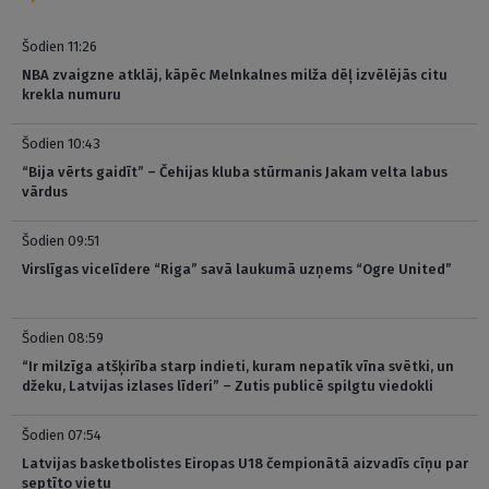
Šodien 11:26
NBA zvaigzne atklāj, kāpēc Melnkalnes milža dēļ izvēlējās citu
krekla numuru
Šodien 10:43
“Bija vērts gaidīt” – Čehijas kluba stūrmanis Jakam velta labus
vārdus
Šodien 09:51
Virslīgas vicelīdere “Riga” savā laukumā uzņems “Ogre United”
Šodien 08:59
“Ir milzīga atšķirība starp indieti, kuram nepatīk vīna svētki, un
džeku, Latvijas izlases līderi” – Zutis publicē spilgtu viedokli
Šodien 07:54
Latvijas basketbolistes Eiropas U18 čempionātā aizvadīs cīņu par
septīto vietu