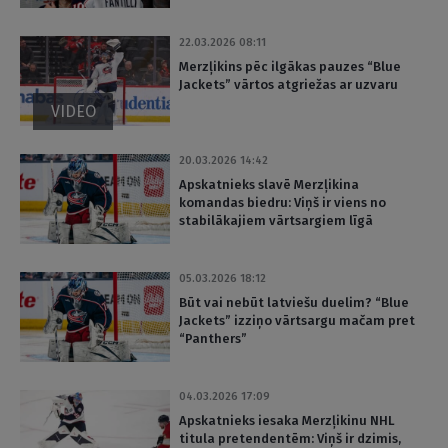
22.03.2026 08:11
Merzļikins pēc ilgākas pauzes “Blue
Jackets” vārtos atgriežas ar uzvaru
VIDEO
20.03.2026 14:42
Apskatnieks slavē Merzļikina
komandas biedru: Viņš ir viens no
stabilākajiem vārtsargiem līgā
05.03.2026 18:12
Būt vai nebūt latviešu duelim? “Blue
Jackets” izziņo vārtsargu mačam pret
“Panthers”
04.03.2026 17:09
Apskatnieks iesaka Merzļikinu NHL
titula pretendentēm: Viņš ir dzimis,