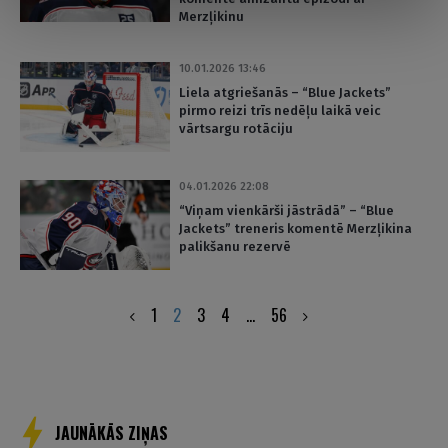
Merzļikinu
10.01.2026 13:46
Liela atgriešanās – “Blue Jackets”
pirmo reizi trīs nedēļu laikā veic
vārtsargu rotāciju
04.01.2026 22:08
“Viņam vienkārši jāstrādā” – “Blue
Jackets” treneris komentē Merzļikina
palikšanu rezervē
Posts
1
2
3
4
…
56
pagination
JAUNĀKĀS ZIŅAS