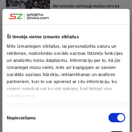
Abi latviešu vārtsargi mačus vēro kā
skatītāji, “Blue Jackets” sasniedz
sezonas rekordu
VIDEO
29.01.2026 11:30
Šī tīmekļa vietne izmanto sīkfailus
Merzļikins par nonākšanu rezervē: Tu
Mēs izmantojam sīkfailus, lai personalizētu saturu un
esi nosēdējis astoņus mačus, un tad
tev jāspēlē pret līgas labāko
reklāmas, nodrošinātu sociālo saziņas līdzekļu funkcijas
komandu…
un analizētu mūsu datplūsmu. Informāciju par to, kā jūs
izmantojat mūsu vietni, mēs arī kopīgojam ar saviem
29.01.2026 08:09
sociālās saziņas līdzekļu, reklamēšanas un analīzes
“Flyers” uzbrukuma līderis terorizē
partneriem, kuri to var apvienot ar citu informāciju, ko
Merzļikinu, tomēr “Blue Jackets”
viņiem sniedzat vai ko viņi apkopo, kad lietojat viņu
izcīna uzvaru
VIDEO
pakalpojumus.
22.01.2026 18:46
Piekrišanas
Merzļikins pēc saslimšanas atgriežas
Nepieciešams
izvēle
treniņos, “Blue Jackets” izziņo
vārtsargu nākamajam mačam