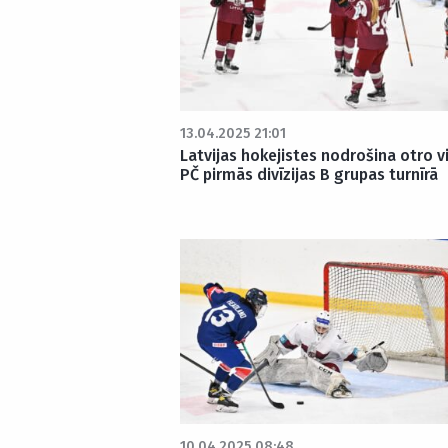
13.04.2025 21:01
Latvijas hokejistes nodrošina otro v
PČ pirmās divīzijas B grupas turnīrā
10.04.2025 08:48