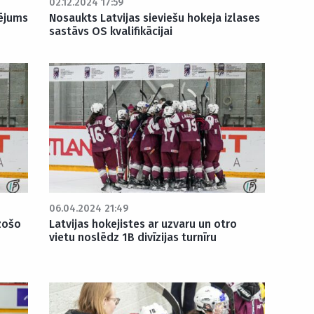
02.12.2024 17:59
dējums
Nosaukts Latvijas sieviešu hokeja izlases
sastāvs OS kvalifikācijai
06.04.2024 21:49
zošo
Latvijas hokejistes ar uzvaru un otro
vietu noslēdz 1B divīzijas turnīru