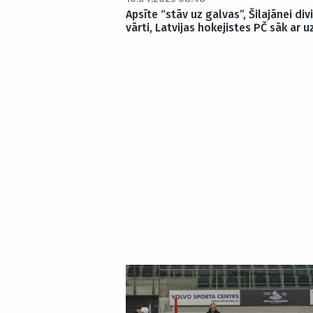
Apsīte “stāv uz galvas”, Šilajānei divi
vārti, Latvijas hokejistes PČ sāk ar u