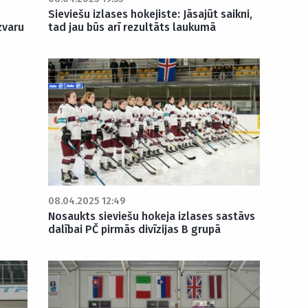
Sieviešu izlases hokejiste: Jāsajūt saikni,
zvaru
tad jau būs arī rezultāts laukumā
08.04.2025 12:49
Nosaukts sieviešu hokeja izlases sastāvs
dalībai PČ pirmās divīzijas B grupā