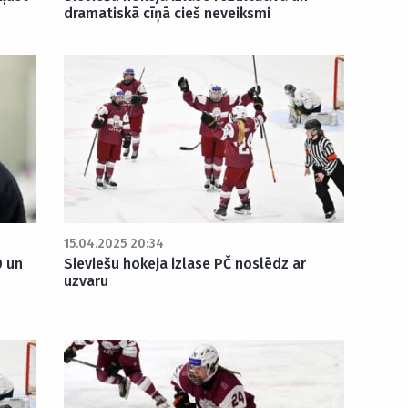
dramatiskā cīņā cieš neveiksmi
15.04.2025 20:34
0 un
Sieviešu hokeja izlase PČ noslēdz ar
uzvaru