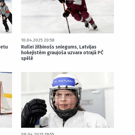
10.04.2025 20:58
ietu
Rullei žilbinošs sniegums, Latvijas
hokejistēm graujoša uzvara otrajā PČ
spēlē
08.04.2025 19:55