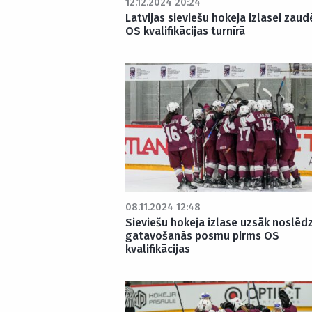
12.12.2024 20:24
Latvijas sieviešu hokeja izlasei zau
OS kvalifikācijas turnīrā
08.11.2024 12:48
Sieviešu hokeja izlase uzsāk noslēd
gatavošanās posmu pirms OS
kvalifikācijas