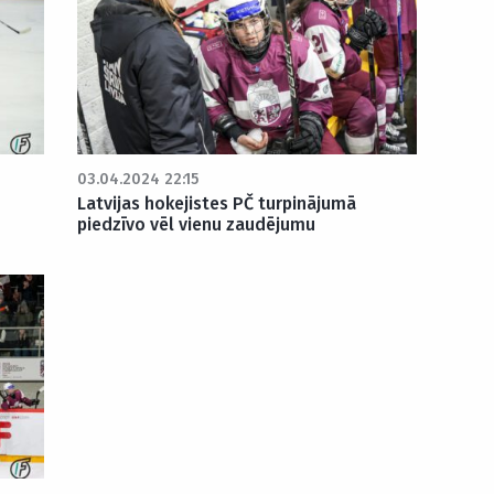
03.04.2024 22:15
Latvijas hokejistes PČ turpinājumā
piedzīvo vēl vienu zaudējumu