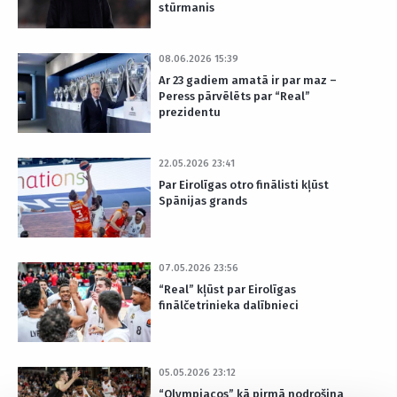
stūrmanis
08.06.2026 15:39
Ar 23 gadiem amatā ir par maz –
Peress pārvēlēts par “Real”
prezidentu
22.05.2026 23:41
Par Eirolīgas otro finālisti kļūst
Spānijas grands
07.05.2026 23:56
“Real” kļūst par Eirolīgas
finālčetrinieka dalībnieci
05.05.2026 23:12
“Olympiacos” kā pirmā nodrošina