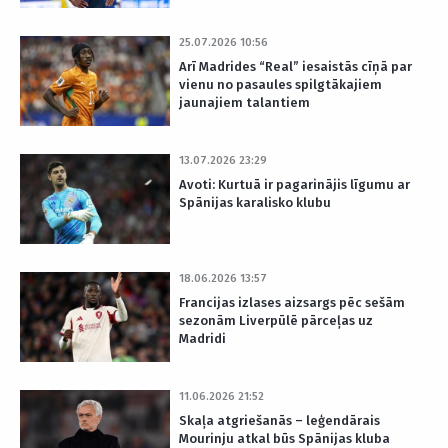
25.07.2026 10:56
Arī Madrides “Real” iesaistās cīņā par
vienu no pasaules spilgtākajiem
jaunajiem talantiem
13.07.2026 23:29
Avoti: Kurtuā ir pagarinājis līgumu ar
Spānijas karalisko klubu
18.06.2026 13:57
Francijas izlases aizsargs pēc sešām
sezonām Liverpūlē pārceļas uz
Madridi
11.06.2026 21:52
Skaļa atgriešanās – leģendārais
Mourinju atkal būs Spānijas kluba