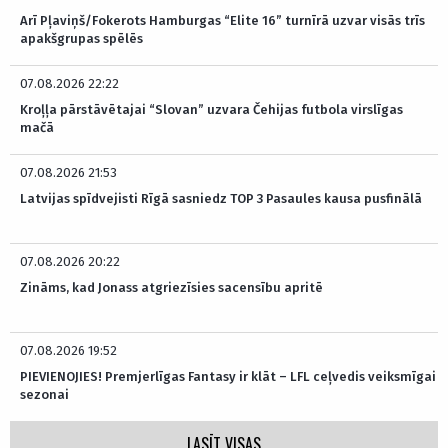
Arī Pļaviņš/Fokerots Hamburgas “Elite 16” turnīrā uzvar visās trīs
apakšgrupas spēlēs
07.08.2026 22:22
Kroļļa pārstāvētajai “Slovan” uzvara Čehijas futbola virslīgas
mačā
07.08.2026 21:53
Latvijas spīdvejisti Rīgā sasniedz TOP 3 Pasaules kausa pusfinālā
07.08.2026 20:22
Zināms, kad Jonass atgriezīsies sacensību apritē
07.08.2026 19:52
PIEVIENOJIES! Premjerlīgas Fantasy ir klāt – LFL ceļvedis veiksmīgai
sezonai
LASĪT VISAS