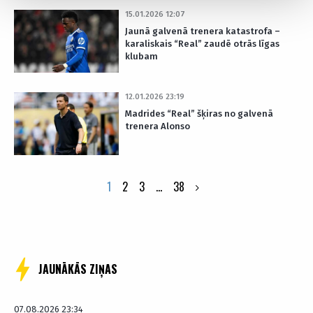
15.01.2026 12:07
Jaunā galvenā trenera katastrofa –
karaliskais “Real” zaudē otrās līgas
klubam
12.01.2026 23:19
Madrides “Real” šķiras no galvenā
trenera Alonso
Posts
1
2
3
…
38
pagination
JAUNĀKĀS ZIŅAS
07.08.2026 23:34