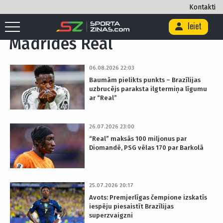
Kontakti
Sākums
/
Birka "Madrides Real"
Ieiet
Madrides Real
06.08.2026 22:03
Baumām pielikts punkts – Brazīlijas
uzbrucējs paraksta ilgtermiņa līgumu
ar “Real”
26.07.2026 23:00
“Real” maksās 100 miljonus par
Diomandē, PSG vēlas 170 par Barkolā
25.07.2026 20:17
Avots: Premjerlīgas čempione izskatīs
iespēju piesaistīt Brazīlijas
superzvaigzni