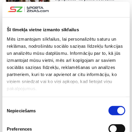
vietu Eirolīgas “Final Four”, “Hapoel”
pagarina sēriju
23.04.2026 17:03
Šī tīmekļa vietne izmanto sīkfailus
Pie tukšām tribīnēm jāspēlē nebūs –
Mēs izmantojam sīkfailus, lai personalizētu saturu un
“Real” atļauj līdzjutējiem apmeklēt
“play-off” mačus pret “Hapoel”
reklāmas, nodrošinātu sociālo saziņas līdzekļu funkcijas
un analizētu mūsu datplūsmu. Informāciju par to, kā jūs
izmantojat mūsu vietni, mēs arī kopīgojam ar saviem
16.04.2026 00:01
sociālās saziņas līdzekļu, reklamēšanas un analīzes
Trakais karuselis Minhenē noslēdzas
ar “Bayern” svinībām un “Real”
partneriem, kuri to var apvienot ar citu informāciju, ko
dusmām
viņiem sniedzat vai ko viņi apkopo, kad lietojat viņu
pakalpojumus.
08.04.2026 00:00
“Bayern” Madridē iegūst “drošības
Piekrišanas
spilvenu”, “Arsenal” līksmo galotnē
Nepieciešams
izvēle
Lisabonā
Preferences
25.03.2026 14:13