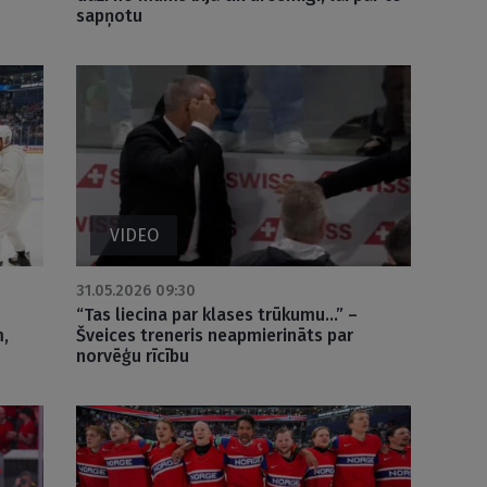
sapņotu
VIDEO
31.05.2026 09:30
“Tas liecina par klases trūkumu…” –
m,
Šveices treneris neapmierināts par
norvēģu rīcību