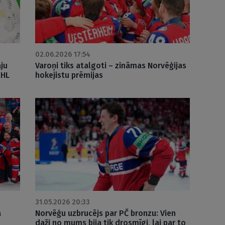
02.06.2026 17:54
āju
Varoņi tiks atalgoti – zināmas Norvēģijas
KHL
hokejistu prēmijas
31.05.2026 20:33
a
Norvēģu uzbrucējs par PČ bronzu: Vien
daži no mums bija tik drosmīgi, lai par to