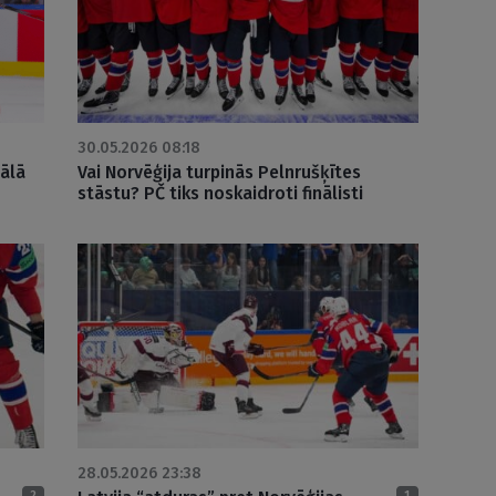
30.05.2026 08:18
nālā
Vai Norvēģija turpinās Pelnrušķītes
stāstu? PČ tiks noskaidroti finālisti
28.05.2026 23:38
2
1