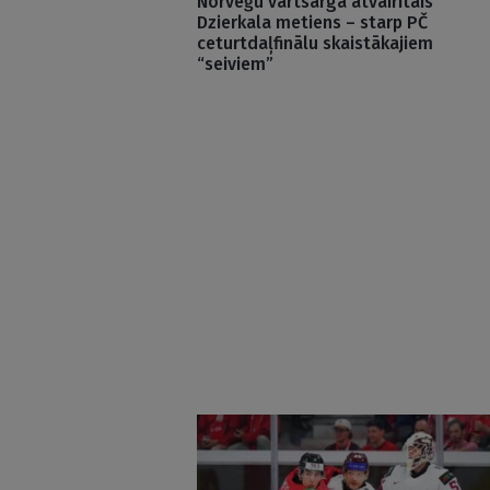
Norvēģu vārtsarga atvairītais
Dzierkala metiens – starp PČ
ceturtdaļfinālu skaistākajiem
“seiviem”