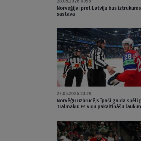
28.05.2026 09:16
Norvēģijai pret Latviju būs iztrūkums
sastāvā
27.05.2026 23:29
Norvēģu uzbrucējs īpaši gaida spēli 
Tralmaku: Es viņu pakaitināšu lauku