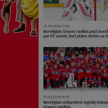
22.06.2026 22:16
Norvēģijas izlases vadība pauž nost
par PČ varoni, kurš plāno doties uz 
01.06.2026 18:35
Norvēģijas miljardieris izglābj hokej
izlases svinības