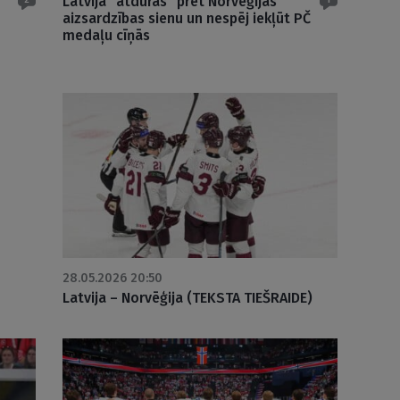
Latvija “atduras” pret Norvēģijas
aizsardzības sienu un nespēj iekļūt PČ
medaļu cīņās
28.05.2026 20:50
Latvija – Norvēģija (TEKSTA TIEŠRAIDE)