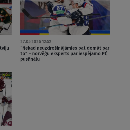
27.05.2026 12:52
tviju
“Nekad neuzdrošinājāmies pat domāt par
to” – norvēģu eksperts par iespējamo PČ
pusfinālu