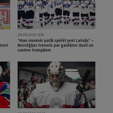
28.05.2026 11:16
“Man vienmēr patīk spēlēt pret Latviju” –
atori
Norvēģijas treneris par gaidāmo dueli un
saviem trumpjiem