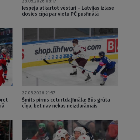
28.05.2026 08:17
Iespēja atkārtot vēsturi – Latvijas izlase
dosies cīņā par vietu PČ pusfinālā
27.05.2026 21:57
pret
Šmits pirms ceturtdaļfināla: Būs grūta
mā
cīņa, bet nav nekas neizdarāmais