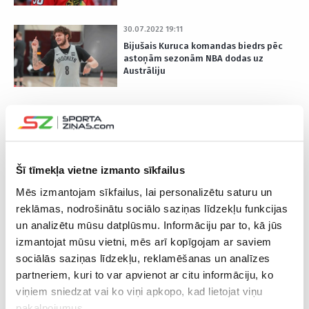
30.07.2022 19:11
Bijušais Kuruca komandas biedrs pēc
astoņām sezonām NBA dodas uz
Austrāliju
Šī tīmekļa vietne izmanto sīkfailus
JAUNĀKĀS ZIŅAS
Mēs izmantojam sīkfailus, lai personalizētu saturu un
reklāmas, nodrošinātu sociālo saziņas līdzekļu funkcijas
Šodien 00:03
un analizētu mūsu datplūsmu. Informāciju par to, kā jūs
Stroda pārstāvētā “Bohemians” KL kvalifikācijas mačā zaudē
izmantojat mūsu vietni, mēs arī kopīgojam ar saviem
Dānijas klubam
sociālās saziņas līdzekļu, reklamēšanas un analīzes
partneriem, kuri to var apvienot ar citu informāciju, ko
06.08.2026 22:53
viņiem sniedzat vai ko viņi apkopo, kad lietojat viņu
Sieviešu basketbola izlase Zviedrijā pārbaudes turnīru sāk ar
uzvaru
pakalpojumus.