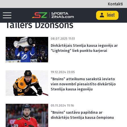
Kontakti
Sākums
/
Birka "Tailers Džonsons"
Ieiet
Tailers Džonsons
08.07.2025 11:51
Divkārtējais Stenlja kausa ieguvējs ar
“Lightning” liek punktu karjerai
19.12.2024 23:05
“Bruins” atteikumu sarakstā ievieto
vien novembrī piesaistīto divkārtējo
Stenlija kausa ieguvēju
05.11.2024 11:16
“Bruins” sastāvu papildina ar
divkārtējo Stenlija kausa čempionu