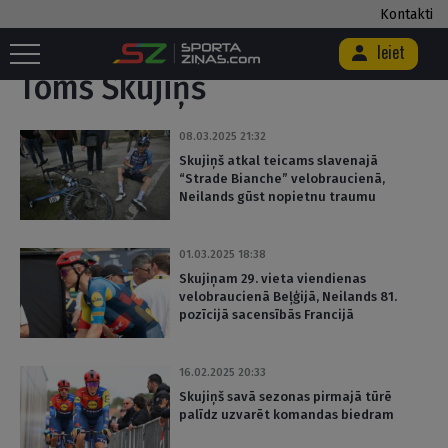
Kontakti
Sākums
/
Toms Skujiņš
/
Lapa 4
Ieiet
Toms Skujiņš
08.03.2025 21:32
Skujiņš atkal teicams slavenajā
“Strade Bianche” velobraucienā,
Neilands gūst nopietnu traumu
01.03.2025 18:38
Skujiņam 29. vieta viendienas
velobraucienā Beļģijā, Neilands 81.
pozīcijā sacensībās Francijā
16.02.2025 20:33
Skujiņš savā sezonas pirmajā tūrē
palīdz uzvarēt komandas biedram