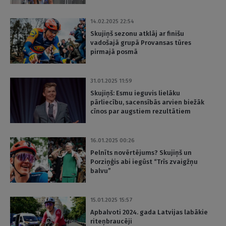
14.02.2025 22:54
Skujiņš sezonu atklāj ar finišu
vadošajā grupā Provansas tūres
pirmajā posmā
31.01.2025 11:59
Skujiņš: Esmu ieguvis lielāku
pārliecību, sacensībās arvien biežāk
cīnos par augstiem rezultātiem
16.01.2025 00:26
Pelnīts novērtējums? Skujiņš un
Porziņģis abi iegūst “Trīs zvaigžņu
balvu”
15.01.2025 15:57
Apbalvoti 2024. gada Latvijas labākie
riteņbraucēji