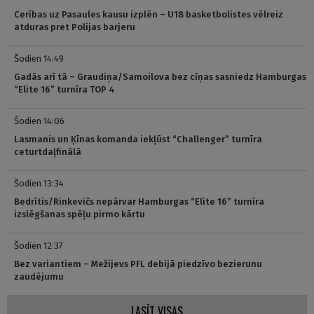
Cerības uz Pasaules kausu izplēn – U18 basketbolistes vēlreiz
atduras pret Polijas barjeru
Šodien 14:49
Gadās arī tā – Graudiņa/Samoilova bez cīņas sasniedz Hamburgas
“Elite 16” turnīra TOP 4
Šodien 14:06
Lasmanis un Ķīnas komanda iekļūst “Challenger” turnīra
ceturtdaļfinālā
Šodien 13:34
Bedrītis/Rinkevičs nepārvar Hamburgas “Elite 16” turnīra
izslēgšanas spēļu pirmo kārtu
Šodien 12:37
Bez variantiem – Mežijevs PFL debijā piedzīvo bezierunu
zaudējumu
LASĪT VISAS