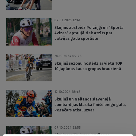
07.01.2025 12:41
Skujiņš apsteidz Porziņģi un “Sporta
Avīzes” aptaujā tiek atzīts par
Latvijas gada sportistu
20.10.2024 09:46
Skujiņš sezonu noslēdz ar vietu TOP
10 Japānas kausa grupas braucienā
12.10.2024 18:48
Skujiņš un Neilands slavenajā
Lombardijas klasikā finišē beigu galā,
Pogačars atkal uzvar
07.10.2024 22:55
Skujiņam 22.vieta viendienas