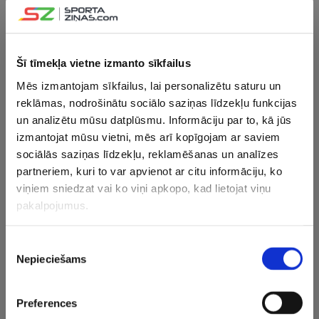
sacensībās Itālijā
Šī tīmekļa vietne izmanto sīkfailus
29.09.2024 18:48
Skujiņš: Neko nenožēloju, darīju, ko
Mēs izmantojam sīkfailus, lai personalizētu saturu un
varēju
reklāmas, nodrošinātu sociālo saziņas līdzekļu funkcijas
un analizētu mūsu datplūsmu. Informāciju par to, kā jūs
izmantojat mūsu vietni, mēs arī kopīgojam ar saviem
29.09.2024 18:14
sociālās saziņas līdzekļu, reklamēšanas un analīzes
Skujiņš atkal rāda klasi un PČ finišē
partneriem, kuri to var apvienot ar citu informāciju, ko
uzreiz aiz goda pjedestāla
viņiem sniedzat vai ko viņi apkopo, kad lietojat viņu
pakalpojumus.
20.09.2024 15:41
Piekrišanas
Paziņoti Latvijas pārstāvji PČ šosejas
Nepieciešams
izvēle
riteņbraukšanā
Preferences
15.09.2024 23:33