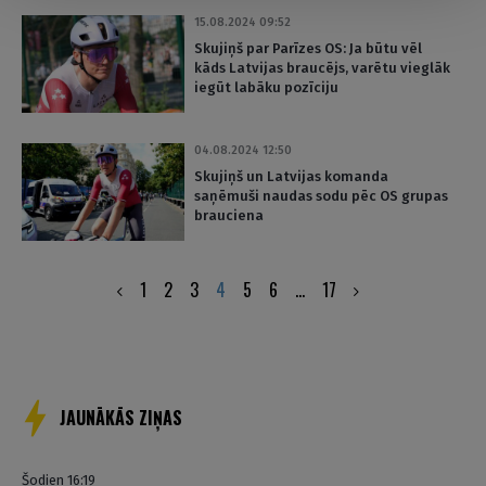
15.08.2024 09:52
Skujiņš par Parīzes OS: Ja būtu vēl
kāds Latvijas braucējs, varētu vieglāk
iegūt labāku pozīciju
04.08.2024 12:50
Skujiņš un Latvijas komanda
saņēmuši naudas sodu pēc OS grupas
brauciena
Posts
1
2
3
4
5
6
…
17
pagination
JAUNĀKĀS ZIŅAS
Šodien 16:19