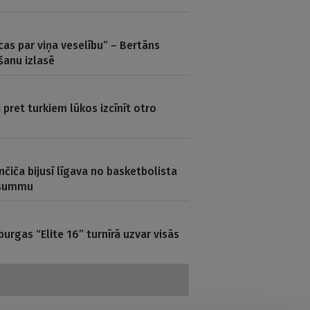
cas par viņa veselību” – Bertāns
šanu izlasē
 pret turkiem lūkos izcīnīt otro
nčiča bijusī līgava no basketbolista
u summu
urgas “Elite 16” turnīrā uzvar visās