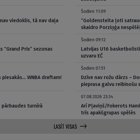
Šodien 11:09
nav viedoklis, tā nav daļa
“Goldensteita ļoti satrau
skaidro Porziņģa nespēlē
Šodien 09:12
ks “Grand Prix” sezonas
Latvijas U16 basketbolisti
uzvaru EČ
Šodien 07:51
s piesakās… WNBA draftam!
Dzīve nav rožu dārzs – Do
pieprasa galvu reibinoš
07.08.2026 23:34
e pārbaudes turnīrā
Arī Pļaviņš/Fokerots Hamb
trīs apakšgrupas spēlēs
LASĪT VISAS