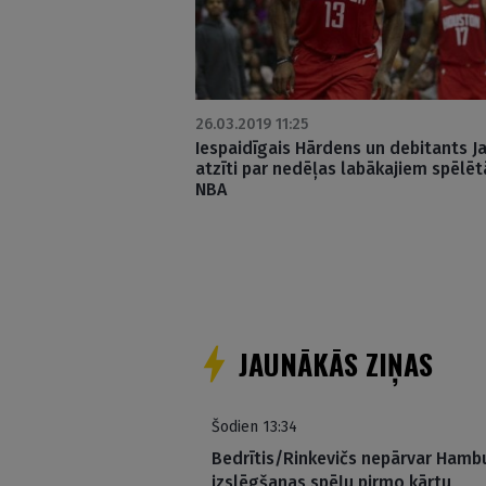
26.03.2019 11:25
Iespaidīgais Hārdens un debitants J
atzīti par nedēļas labākajiem spēlēt
NBA
Posts
pagination
JAUNĀKĀS ZIŅAS
Šodien 13:34
Bedrītis/Rinkevičs nepārvar Hambu
izslēgšanas spēļu pirmo kārtu