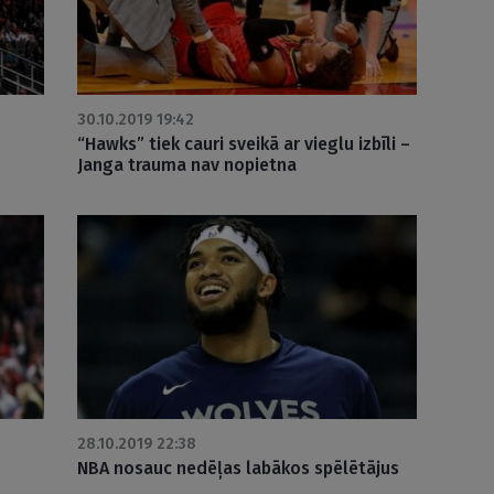
30.10.2019 19:42
“Hawks” tiek cauri sveikā ar vieglu izbīli –
Janga trauma nav nopietna
28.10.2019 22:38
NBA nosauc nedēļas labākos spēlētājus