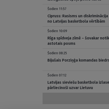
Šodien 11:57
Cipruss: Rasisms un diskriminācija 
no Latvijas basketbola vērtībām
Šodien 10:09
Rīga spīdveja zīmē – šovakar noti
astotais posms
Šodien 08:25
Bijušais Porziņģa komandas biedr
Šodien 07:12
Latvijas sieviešu basketbola izlas
pārliecinoši uzvar Lietuvu