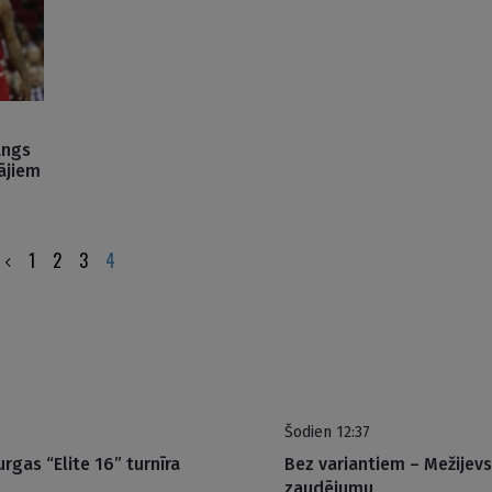
angs
ājiem
1
2
3
4
Šodien 12:37
rgas “Elite 16” turnīra
Bez variantiem – Mežijevs
zaudējumu