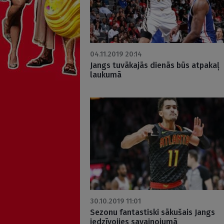
04.11.2019 20:14
Jangs tuvākajās dienās būs atpakaļ
laukumā
30.10.2019 11:01
Sezonu fantastiski sākušais Jangs
iedzīvojies savainojumā