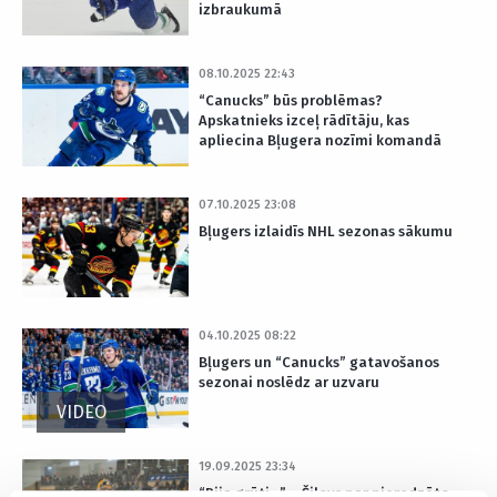
izbraukumā
08.10.2025 22:43
“Canucks” būs problēmas?
Apskatnieks izceļ rādītāju, kas
apliecina Bļugera nozīmi komandā
07.10.2025 23:08
Bļugers izlaidīs NHL sezonas sākumu
04.10.2025 08:22
Bļugers un “Canucks” gatavošanos
sezonai noslēdz ar uzvaru
VIDEO
19.09.2025 23:34
“Bija grūti…” – Šilovs par pieredzēto