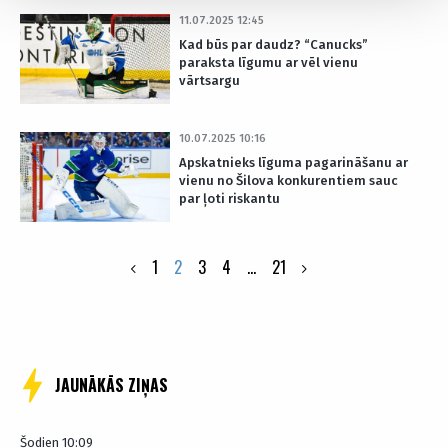
11.07.2025 12:45
Kad būs par daudz? “Canucks”
paraksta līgumu ar vēl vienu
vārtsargu
10.07.2025 10:16
Apskatnieks līguma pagarināšanu ar
vienu no Šilova konkurentiem sauc
par ļoti riskantu
Posts
1
2
3
4
…
21
pagination
JAUNĀKĀS ZIŅAS
Šodien 10:09