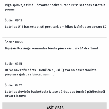
Rīga spīdveja zīmē – šovakar notiks “Grand Prix” sezonas astotais
posms
Šodien 09:12
Latvijas U16 basketbolisti pret turkiem lūkos izcīnīt otro uzvaru EČ
Šodien 08:25
Bijušais Porziņģa komandas biedrs piesakās… WNBA draftam!
Šodien 07:51
Dzīve nav rožu dārzs – Dončiča bijusī līgava no basketbolista
pieprasa galvu reibinošu summu
Šodien 07:12
Latvijas sieviešu basketbola izlase pārbaudes turnīrā pārliecinoši
uzvar Lietuvu
LASĪT VISAS