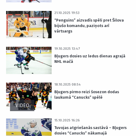
21.10.2025 19:53
“Penguins” aizvadīs spēli pret Šilova
bijušo komandu, paziņots arī
vārtsargs
19.10.2025 13:47
Bļugers dosies uz ledus dienas agrajā
NHL mačā
18.10.2025 08:54
Bļugers pirmo reizi šosezon dodas
laukumā “Canucks” spēlē
VIDEO
15.10.2025 16:26
Tuvojas atgriešanās sastāvā – Bļugers
dosies “Canucks” nākamajā