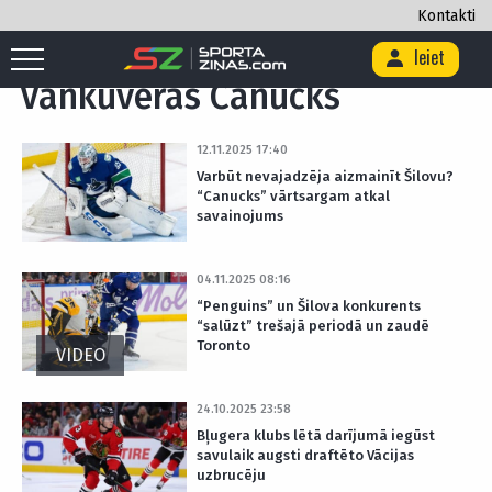
Kontakti
Sākums
/
Vankūveras Canucks
/
Lapa 2
Ieiet
Vankūveras Canucks
12.11.2025 17:40
Varbūt nevajadzēja aizmainīt Šilovu?
“Canucks” vārtsargam atkal
savainojums
04.11.2025 08:16
“Penguins” un Šilova konkurents
“salūzt” trešajā periodā un zaudē
Toronto
VIDEO
24.10.2025 23:58
Bļugera klubs lētā darījumā iegūst
savulaik augsti draftēto Vācijas
uzbrucēju