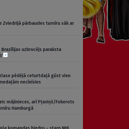
e Zviedrijā pārbaudes turnīru sāk ar
Brazīlijas uzbrucējs paraksta
×
l”
zlase pēdējā ceturtdaļā gūst vien
 medaļām necīnīsies
ic mājinieces, arī Pļaviņš/Fokerots
turnīru Hamburgā
Ābola komandas biedru – starp NHL