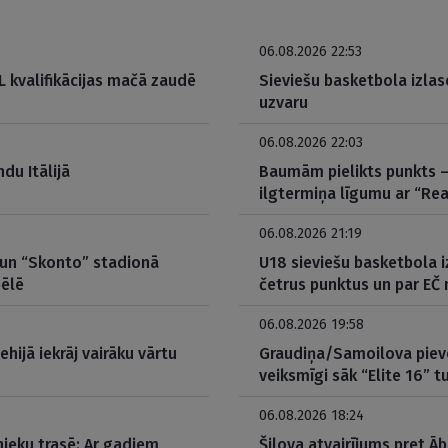
06.08.2026 22:53
 kvalifikācijas mačā zaudē
Sieviešu basketbola izlas
uzvaru
06.08.2026 22:03
du Itālijā
Baumām pielikts punkts – 
ilgtermiņa līgumu ar “Rea
06.08.2026 21:19
 un “Skonto” stadionā
U18 sieviešu basketbola i
pēlē
četrus punktus un par EČ
06.08.2026 19:58
ehijā iekrāj vairāku vārtu
Graudiņa/Samoilova pieve
veiksmīgi sāk “Elite 16” 
06.08.2026 18:24
ieku trasē: Ar gadiem
Šilova atvairījums pret 