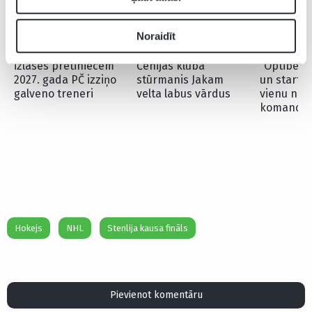
Noraidīt
Viena no Latvijas
“Bija vērts gaidīt” –
Daugavpil
izlases pretiniecēm
Čehijas kluba
“Optibet” 
2027. gada PČ izziņo
stūrmanis Jakam
un startē
galveno treneri
velta labus vārdus
vienu no 
komandā
Hokejs
NHL
Stenlija kausa fināls
Pievienot komentāru