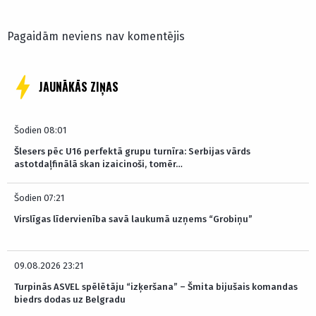
Pagaidām neviens nav komentējis
JAUNĀKĀS ZIŅAS
Šodien 08:01
Šlesers pēc U16 perfektā grupu turnīra: Serbijas vārds
astotdaļfinālā skan izaicinoši, tomēr…
Šodien 07:21
Virslīgas līdervienība savā laukumā uzņems “Grobiņu”
09.08.2026 23:21
Turpinās ASVEL spēlētāju “izķeršana” – Šmita bijušais komandas
biedrs dodas uz Belgradu