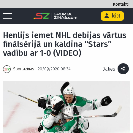
Kontakti
Ieiet
Sākums
/
Hokejs
/
Henlijs iemet NHL debijas vārtus finālsērijā un
kaldina “Stars” vadību ar 1-0 (VIDEO)
Henlijs iemet NHL debijas vārtus
finālsērijā un kaldina “Stars”
vadību ar 1-0 (VIDEO)
Dalies
Sportazinas
20/09/2020 08:34