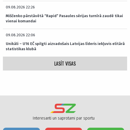
09.08.2026 22:26
Miščenko pārstāvētā “Rapid” Pasaules sērijas turnīrā zaudē tikai
vienai komandai
09.08.2026 22:06
Unikāli – U16 EČ spilgti aizvadošais Latvijas līderis iekļuvis elitārā
statistikas klubā
LASĪT VISAS
Interesanti un saprotami par sportu