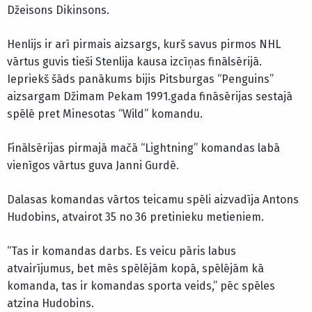
Džeisons Dikinsons.
Henlijs ir arī pirmais aizsargs, kurš savus pirmos NHL
vārtus guvis tieši Stenlija kausa izcīņas finālsērijā.
Iepriekš šāds panākums bijis Pitsburgas “Penguins”
aizsargam Džimam Pekam 1991.gada fināsērijas sestajā
spēlē pret Minesotas “Wild” komandu.
Finālsērijas pirmajā mačā “Lightning” komandas labā
vienīgos vārtus guva Janni Gurdē.
Dalasas komandas vārtos teicamu spēli aizvadīja Antons
Hudobins, atvairot 35 no 36 pretinieku metieniem.
“Tas ir komandas darbs. Es veicu pāris labus
atvairījumus, bet mēs spēlējām kopā, spēlējām kā
komanda, tas ir komandas sporta veids,” pēc spēles
atzina Hudobins.