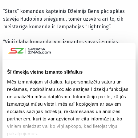
“Stars” komandas kapteinis Džeimijs Bens pēc spēles
slavēja Hudobina sniegumu, tomēr uzsvēra arī to, cik
meistarīga komanda ir Tampabejas “Lightning”.
“Viņi ir laba komanda, viņi izmantos savas iespējas.
Hudobins trešajā periodā izdarīja daudz lielisku
atvairījumu, noturēja mūs spēlē un kopā atradām veidu
kā uzvarēt,” vērtēja Bens.
Šī tīmekļa vietne izmanto sīkfailus
Mēs izmantojam sīkfailus, lai personalizētu saturu un
reklāmas, nodrošinātu sociālo saziņas līdzekļu funkcijas
un analizētu mūsu datplūsmu. Informāciju par to, kā jūs
izmantojat mūsu vietni, mēs arī kopīgojam ar saviem
sociālās saziņas līdzekļu, reklamēšanas un analīzes
partneriem, kuri to var apvienot ar citu informāciju, ko
viņiem sniedzat vai ko viņi apkopo, kad lietojat viņu
pakalpojumus.