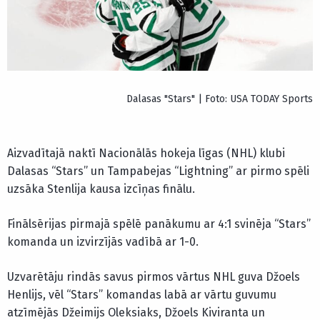
Dalasas "Stars" | Foto: USA TODAY Sports
Aizvadītajā naktī Nacionālās hokeja līgas (NHL) klubi
Dalasas “Stars” un Tampabejas “Lightning” ar pirmo spēli
uzsāka Stenlija kausa izcīņas finālu.
Finālsērijas pirmajā spēlē panākumu ar 4:1 svinēja “Stars”
komanda un izvirzījās vadībā ar 1-0.
Uzvarētāju rindās savus pirmos vārtus NHL guva Džoels
Henlijs, vēl “Stars” komandas labā ar vārtu guvumu
atzīmējās Džeimijs Oleksiaks, Džoels Kiviranta un