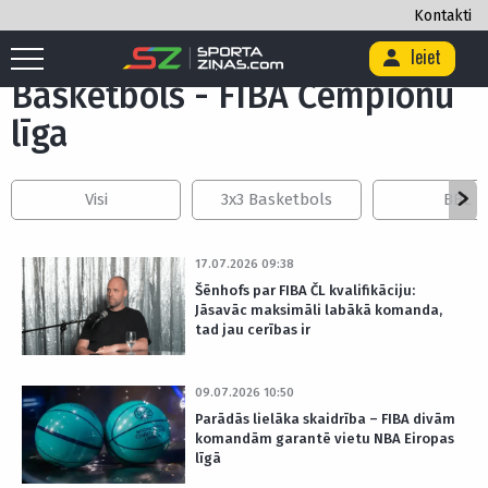
Kontakti
Sākums
/
Basketbols
/
FIBA Čempionu līga
Ieiet
Basketbols - FIBA Čempionu
līga
Visi
3x3 Basketbols
BBL
17.07.2026 09:38
Šēnhofs par FIBA ČL kvalifikāciju:
Jāsavāc maksimāli labākā komanda,
tad jau cerības ir
09.07.2026 10:50
Parādās lielāka skaidrība – FIBA divām
komandām garantē vietu NBA Eiropas
līgā