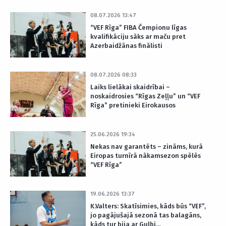
08.07.2026 13:47
“VEF Rīga” FIBA Čempionu līgas
kvalifikāciju sāks ar maču pret
Azerbaidžānas finālisti
08.07.2026 08:33
Laiks lielākai skaidrībai –
noskaidrosies “Rīgas Zeļļu” un “VEF
Rīga” pretinieki Eirokausos
25.06.2026 19:34
Nekas nav garantēts – zināms, kurā
Eiropas turnīrā nākamsezon spēlēs
“VEF Rīga”
19.06.2026 13:37
K.Valters: Skatīsimies, kāds būs “VEF”,
jo pagājušajā sezonā tas balagāns,
kāds tur bija ar Gulbi…