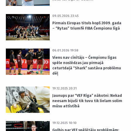
09.05.2026 23:45
Pirmais Eiropas tituls kopš 2009. gada
– “Rytas” triumfē FIBA Čempionu līgā
06.01.2026 19:58
Viens nav cīnītājs – Čempionu līgas
spēle noslēdzas jau pirmajā
ceturtdaļā “Shark” sastāva problēmu
dēļ
19.12.2025 20:31
Jaunups par “VEF Rīga” nākotni: Nekad
neesam bijuši tik tuvu tik lielam solim
mūsu attīstībā
19.12.2025 10:10
Gulbis par VEF spēlētāju problēmām: