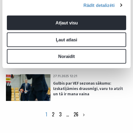
Rādīt detalizēti
10.12.2025 17:48
“Padomāju, ka man tas ir labākais
variants” – Andževs skaidro
Atļaut visu
pievienošanos “VEF Rīga”
Ļaut atlasi
10.12.2025 07:48
“VEF Rīga” savā laukumā lūkos gūt
pirmo uzvaru FIBA ČL sezonā
Noraidīt
27.11.2025 12:21
Gulbis par VEF sezonas sākumu:
Izskatījāmies drausmīgi, varu to atzīt
un tā ir mana vaina
Posts
1
2
3
…
26
pagination