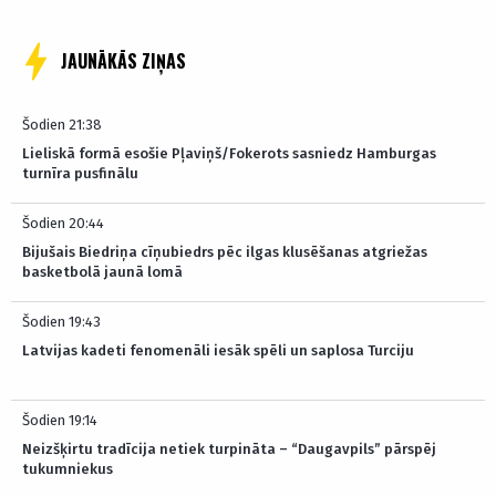
JAUNĀKĀS ZIŅAS
Šodien 21:38
Lieliskā formā esošie Pļaviņš/Fokerots sasniedz Hamburgas
turnīra pusfinālu
Šodien 20:44
Bijušais Biedriņa cīņubiedrs pēc ilgas klusēšanas atgriežas
basketbolā jaunā lomā
Šodien 19:43
Latvijas kadeti fenomenāli iesāk spēli un saplosa Turciju
Šodien 19:14
Neizšķirtu tradīcija netiek turpināta – “Daugavpils” pārspēj
tukumniekus