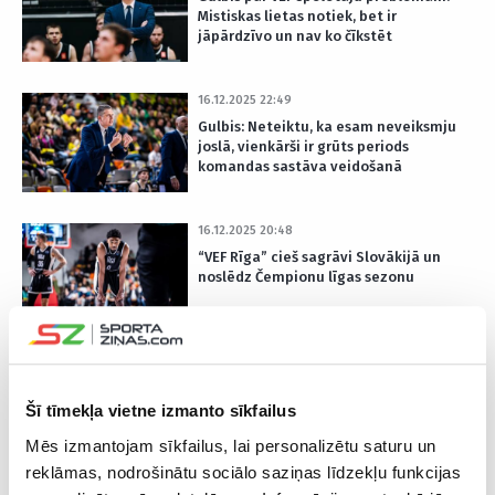
Mistiskas lietas notiek, bet ir
jāpārdzīvo un nav ko čīkstēt
16.12.2025 22:49
Gulbis: Neteiktu, ka esam neveiksmju
joslā, vienkārši ir grūts periods
komandas sastāva veidošanā
16.12.2025 20:48
“VEF Rīga” cieš sagrāvi Slovākijā un
noslēdz Čempionu līgas sezonu
16.12.2025 09:18
Būt vai nebūt? “VEF Rīga” aizvadīs
izšķirošo spēli par iekļūšanu
Šī tīmekļa vietne izmanto sīkfailus
Čempionu līgas nākamajā posmā
Mēs izmantojam sīkfailus, lai personalizētu saturu un
reklāmas, nodrošinātu sociālo saziņas līdzekļu funkcijas
12.12.2025 11:02