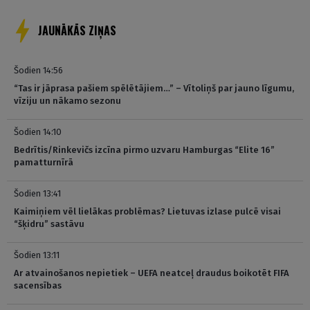
JAUNĀKĀS ZIŅAS
Šodien 14:56
“Tas ir jāprasa pašiem spēlētājiem…” – Vītoliņš par jauno līgumu,
vīziju un nākamo sezonu
Šodien 14:10
Bedrītis/Rinkevičs izcīna pirmo uzvaru Hamburgas “Elite 16”
pamatturnīrā
Šodien 13:41
Kaimiņiem vēl lielākas problēmas? Lietuvas izlase pulcē visai
“šķidru” sastāvu
Šodien 13:11
Ar atvainošanos nepietiek – UEFA neatceļ draudus boikotēt FIFA
sacensības