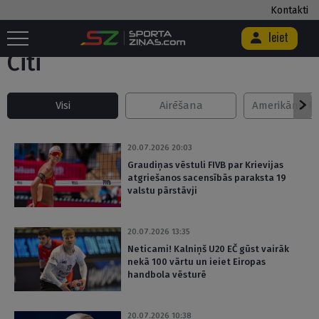
Kontakti
Sākums
/
Citi
/
Lapa 4
Ieiet
Citi
Visi
Airēšana
Amerikāņu Fu
20.07.2026 20:03
Graudiņas vēstuli FIVB par Krievijas
atgriešanos sacensībās paraksta 19
valstu pārstāvji
20.07.2026 13:35
Neticami! Kalniņš U20 EČ gūst vairāk
nekā 100 vārtu un ieiet Eiropas
handbola vēsturē
20.07.2026 10:38