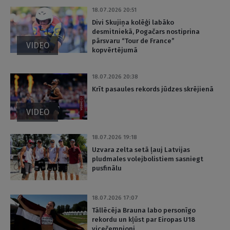
18.07.2026 20:51
Divi Skujiņa kolēģi labāko
desmitniekā, Pogačars nostiprina
pārsvaru “Tour de France”
VIDEO
kopvērtējumā
18.07.2026 20:38
Krīt pasaules rekords jūdzes skrējienā
VIDEO
18.07.2026 19:18
Uzvara zelta setā ļauj Latvijas
pludmales volejbolistiem sasniegt
pusfinālu
18.07.2026 17:07
Tāllēcēja Brauna labo personīgo
rekordu un kļūst par Eiropas U18
vicečempioni