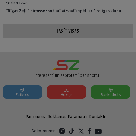
Šodien 12:43
“Rīgas Zeļļi” pirmssezonā arī aizvadīs spēli ar Eirolīgas klubu
LASĪT VISAS
Interesanti un saprotami par sportu
Futbols
Hokejs
Basketbols
Par mums
Reklāmas Parametri
Kontakti
Seko mums: