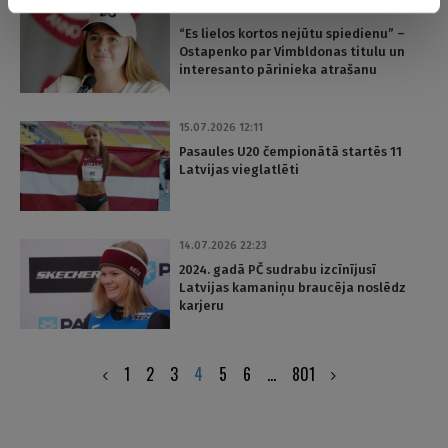
15.07.2026 19:16
“Es lielos kortos nejūtu spiedienu” –
Ostapenko par Vimbldonas titulu un
interesanto pārinieka atrašanu
15.07.2026 12:11
Pasaules U20 čempionātā startēs 11
Latvijas vieglatlēti
14.07.2026 22:23
2024. gadā PČ sudrabu izcīnījusī
Latvijas kamaniņu braucēja noslēdz
karjeru
Posts
1
2
3
4
5
6
…
801
pagination