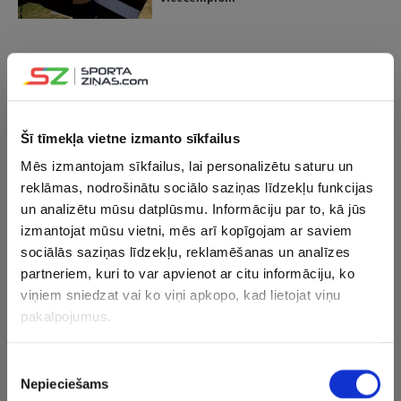
18.07.2026 11:17
Leģendārais Rūnijs tur savu solījumu
un dodas airēt
VIDEO
Šī tīmekļa vietne izmanto sīkfailus
Mēs izmantojam sīkfailus, lai personalizētu saturu un
17.07.2026 21:23
reklāmas, nodrošinātu sociālo saziņas līdzekļu funkcijas
Latvijas vīriešu izlase iekļūst CEV
un analizētu mūsu datplūsmu. Informāciju par to, kā jūs
Nāciju kausa 1/4 finālā, dāmas
izmantojat mūsu vietni, mēs arī kopīgojam ar saviem
noslēdz turnīru
sociālās saziņas līdzekļu, reklamēšanas un analīzes
partneriem, kuri to var apvienot ar citu informāciju, ko
16.07.2026 22:41
viņiem sniedzat vai ko viņi apkopo, kad lietojat viņu
Skujiņam un Neilandam attiecīgi 75.
pakalpojumus.
un 169. vieta “Tour de France” 12.
posmā
Piekrišanas
Nepieciešams
izvēle
16.07.2026 08:55