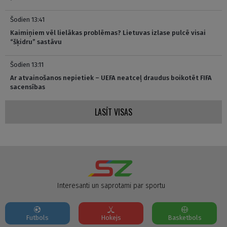
Šodien 13:41
Kaimiņiem vēl lielākas problēmas? Lietuvas izlase pulcē visai
“šķidru” sastāvu
Šodien 13:11
Ar atvainošanos nepietiek – UEFA neatceļ draudus boikotēt FIFA
sacensības
LASĪT VISAS
Interesanti un saprotami par sportu
Futbols
Hokejs
Basketbols