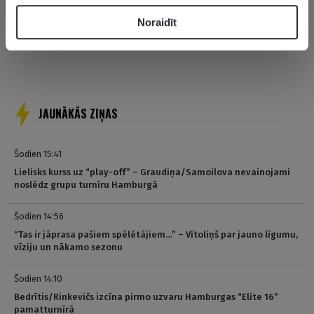
Noraidīt
Posts
1
…
57
58
59
pagination
JAUNĀKĀS ZIŅAS
Šodien 15:41
Lielisks kurss uz “play-off” – Graudiņa/Samoilova nevainojami
noslēdz grupu turnīru Hamburgā
Šodien 14:56
“Tas ir jāprasa pašiem spēlētājiem…” – Vītoliņš par jauno līgumu,
vīziju un nākamo sezonu
Šodien 14:10
Bedrītis/Rinkevičs izcīna pirmo uzvaru Hamburgas “Elite 16”
pamatturnīrā