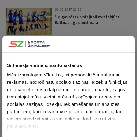
03.03.2017 23:50
“Jelgava”/LU volejbolistes iekļūst
Baltijas līgas pusfinālā
03.02.2017 18:19
Sausnīti pārliecinoši pārvēl Volejbola
federācijas prezidenta amatā vēl uz
vienu termiņu
Šī tīmekļa vietne izmanto sīkfailus
Mēs izmantojam sīkfailus, lai personalizētu saturu un
reklāmas, nodrošinātu sociālo saziņas līdzekļu funkcijas
09.01.2017 08:49
Latvijas U-21 volejbolisti par spīti
un analizētu mūsu datplūsmu. Informāciju par to, kā jūs
zaudējumam Beļģijai iekļūst PČ
izmantojat mūsu vietni, mēs arī kopīgojam ar saviem
kvalifikācijas pēdējā kārtā; U-20
sociālās saziņas līdzekļu, reklamēšanas un analīzes
volejbolistes noslēdz turnīru ar
zaudējumu
partneriem, kuri to var apvienot ar citu informāciju, ko
viņiem sniedzat vai ko viņi apkopo, kad lietojat viņu
pakalpojumus.
07.01.2017 19:54
Latvijas U-21 volejbolisti PČ