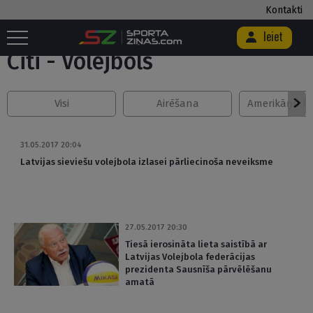
Kontakti
Sākums
/
Citi
/
Volejbols
/
Lapa 59
Ieiet
Citi - Volejbols
Visi
Airēšana
Amerikāņu Fu
31.05.2017 20:04
Latvijas sieviešu volejbola izlasei pārliecinoša neveiksme
27.05.2017 20:30
Tiesā ierosināta lieta saistībā ar
Latvijas Volejbola federācijas
prezidenta Sausnīša pārvēlēšanu
amatā