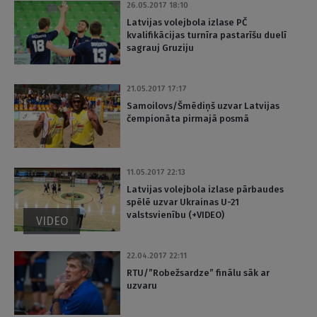
26.05.2017 18:10
Latvijas volejbola izlase PČ
kvalifikācijas turnīra pastarīšu duelī
sagrauj Gruziju
21.05.2017 17:17
Samoilovs/Šmēdiņš uzvar Latvijas
čempionāta pirmajā posmā
11.05.2017 22:13
Latvijas volejbola izlase pārbaudes
spēlē uzvar Ukrainas U-21
valstsvienību (+VIDEO)
VIDEO
22.04.2017 22:11
RTU/”Robežsardze” finālu sāk ar
uzvaru