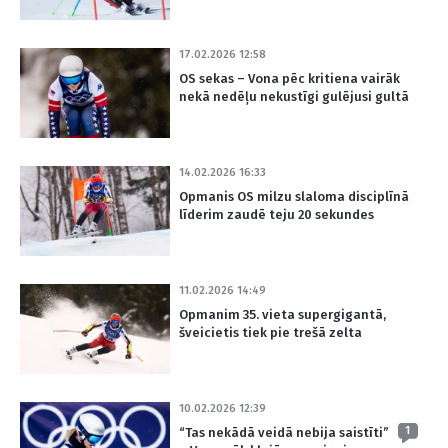
17.02.2026 12:58
OS sekas – Vona pēc kritiena vairāk
nekā nedēļu nekustīgi gulējusi gultā
14.02.2026 16:33
Opmanis OS milzu slaloma disciplīnā
līderim zaudē teju 20 sekundes
11.02.2026 14:49
Opmanim 35. vieta supergigantā,
šveicietis tiek pie trešā zelta
10.02.2026 12:39
1
“Tas nekādā veidā nebija saistīti”