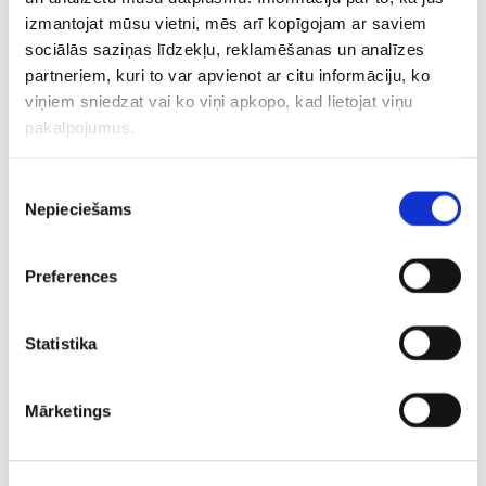
izmantojat mūsu vietni, mēs arī kopīgojam ar saviem
sociālās saziņas līdzekļu, reklamēšanas un analīzes
partneriem, kuri to var apvienot ar citu informāciju, ko
08.02.2026 13:44
viņiem sniedzat vai ko viņi apkopo, kad lietojat viņu
Risks neatmaksājas – Vona piedzīvo
pakalpojumus.
kritienu un olimpisko trasi pamet ar
helikopteru
VIDEO
Piekrišanas
Nepieciešams
izvēle
07.02.2026 14:12
Kalnu slēpotājs Opmanis olimpiskajās
spēlēs debitē ar vietu ceturtajā
Preferences
desmitā
Statistika
28.01.2026 22:58
Ģērmanei traumas mentāli netraucē:
Par olimpiādi man ir diezgan liela
pārliecība
Mārketings
09.01.2026 18:03