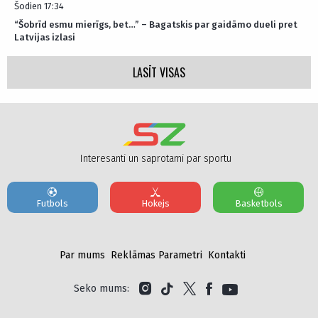
Šodien 17:34
“Šobrīd esmu mierīgs, bet…” – Bagatskis par gaidāmo dueli pret
Latvijas izlasi
LASĪT VISAS
Interesanti un saprotami par sportu
Futbols
Hokejs
Basketbols
Par mums
Reklāmas Parametri
Kontakti
Seko mums: