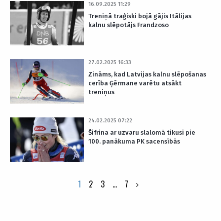
16.09.2025 11:29
Treniņā traģiski bojā gājis Itālijas
kalnu slēpotājs Frandzoso
27.02.2025 16:33
Zināms, kad Latvijas kalnu slēpošanas
cerība Ģērmane varētu atsākt
treniņus
24.02.2025 07:22
Šifrina ar uzvaru slalomā tikusi pie
100. panākuma PK sacensībās
Posts
1
2
3
…
7
pagination