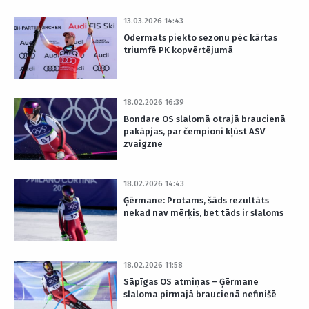
13.03.2026 14:43
Odermats piekto sezonu pēc kārtas
triumfē PK kopvērtējumā
18.02.2026 16:39
Bondare OS slalomā otrajā braucienā
pakāpjas, par čempioni kļūst ASV
zvaigzne
18.02.2026 14:43
Ģērmane: Protams, šāds rezultāts
nekad nav mērķis, bet tāds ir slaloms
18.02.2026 11:58
Sāpīgas OS atmiņas – Ģērmane
slaloma pirmajā braucienā nefinišē