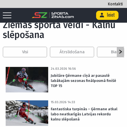
Kontakti
Sākums
/
Citi
/
Ziemas sporta veidi
/
Kalnu slēpošana
Ieiet
Ziemas sporta veidi - Kalnu
slēpošana
Visi
Ātrslidošana
Biatlon
24.03.2026 16:56
Jubilāre Ģērmane cīņā ar pasaulē
labākajām sezonas finālposmā finišē
TOP 15
15.03.2026 14:33
Fantastiska turpinās – Ģērmane atkal
labo neatkarīgās Latvijas rekordu
kalnu slēpošanā