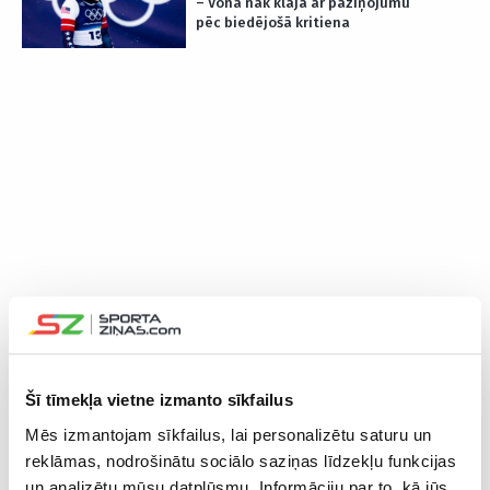
– Vona nāk klajā ar paziņojumu
pēc biedējošā kritiena
Šī tīmekļa vietne izmanto sīkfailus
Mēs izmantojam sīkfailus, lai personalizētu saturu un
reklāmas, nodrošinātu sociālo saziņas līdzekļu funkcijas
un analizētu mūsu datplūsmu. Informāciju par to, kā jūs