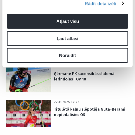
Titulētais kalnu slēpotājs Hiršers
Rādīt detalizēti
nestartēs OS
Atļaut visu
04.01.2026 16:36
Ļaut atlasi
Priekšā tikai mamma – Ģērmane
atjauno neatkarīgās Latvijas rekordu
kalnu slēpošanā
Noraidīt
28.12.2025 20:25
Ģērmane PK sacensībās slalomā
ierindojas TOP 10
27.11.2025 14:42
Titulētā kalnu slēpotāja Guta-Berami
nepiedalīsies OS