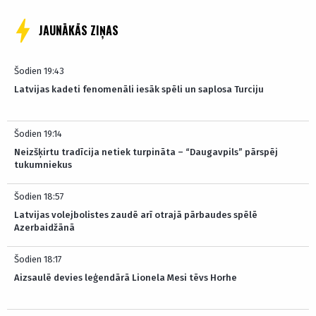
JAUNĀKĀS ZIŅAS
Šodien 19:43
Latvijas kadeti fenomenāli iesāk spēli un saplosa Turciju
Šodien 19:14
Neizšķirtu tradīcija netiek turpināta – “Daugavpils” pārspēj
tukumniekus
Šodien 18:57
Latvijas volejbolistes zaudē arī otrajā pārbaudes spēlē
Azerbaidžānā
Šodien 18:17
Aizsaulē devies leģendārā Lionela Mesi tēvs Horhe