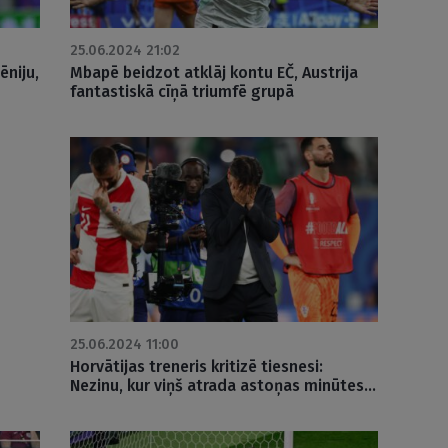
25.06.2024 21:02
ēniju,
Mbapē beidzot atklāj kontu EČ, Austrija
fantastiskā cīņā triumfē grupā
25.06.2024 11:00
Horvātijas treneris kritizē tiesnesi:
Nezinu, kur viņš atrada astoņas minūtes…