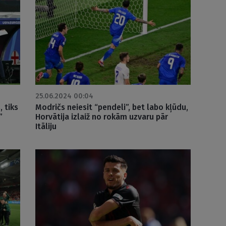
25.06.2024 00:04
, tiks
Modričs neiesit “pendeli”, bet labo kļūdu,
”
Horvātija izlaiž no rokām uzvaru pār
Itāliju