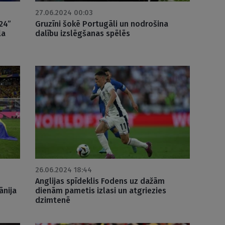
27.06.2024 00:03
024”
Gruzīni šokē Portugāli un nodrošina
la
dalību izslēgšanas spēlēs
26.06.2024 18:44
Anglijas spīdeklis Fodens uz dažām
ānija
dienām pametis izlasi un atgriezies
dzimtenē