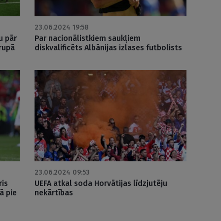
23.06.2024 19:58
u pār
Par nacionālistkiem saukļiem
grupā
diskvalificēts Albānijas izlases futbolists
23.06.2024 09:53
ris
UEFA atkal soda Horvātijas līdzjutēju
ā pie
nekārtības