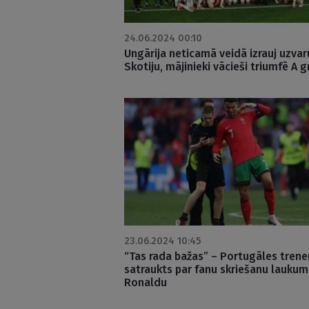
24.06.2024 00:10
Ungārija neticamā veidā izrauj uzvar
Skotiju, mājinieki vācieši triumfē A 
23.06.2024 10:45
“Tas rada bažas” – Portugāles trene
satraukts par fanu skriešanu laukum
Ronaldu