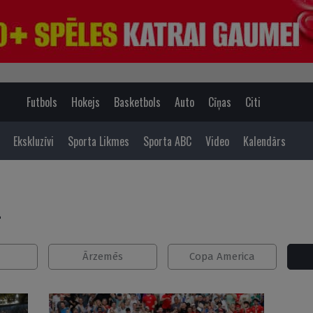
Futbols
Hokejs
Basketbols
Auto
Cīņas
Citi
Ekskluzīvi
Sporta Likmes
Sporta ABC
Video
Kalendārs
4
Ārzemēs
Copa America