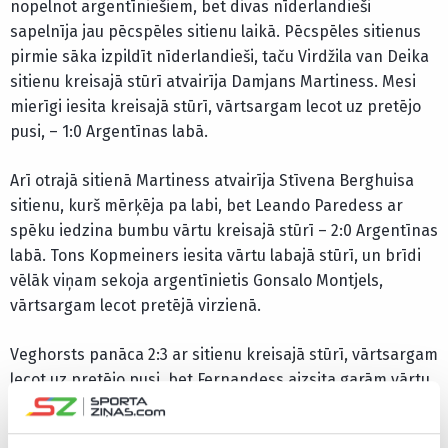
nopelnot argentīniešiem, bet divas nīderlandieši
sapelnīja jau pēcspēles sitienu laikā. Pēcspēles sitienus
pirmie sāka izpildīt nīderlandieši, taču Virdžila van Deika
sitienu kreisajā stūrī atvairīja Damjans Martiness. Mesi
mierīgi iesita kreisajā stūrī, vārtsargam lecot uz pretējo
pusi, – 1:0 Argentīnas labā.
Arī otrajā sitienā Martiness atvairīja Stīvena Berghuisa
sitienu, kurš mērķēja pa labi, bet Leando Paredess ar
spēku iedzina bumbu vārtu kreisajā stūrī – 2:0 Argentīnas
labā. Tons Kopmeiners iesita vārtu labajā stūrī, un brīdi
vēlāk viņam sekoja argentīnietis Gonsalo Montjels,
vārtsargam lecot pretējā virzienā.
Veghorsts panāca 2:3 ar sitienu kreisajā stūrī, vārtsargam
lecot uz pretējo pusi, bet Fernandess aizsita garām vārtu
kreisajam stūrim. Lūks de Jongs ar sitienu kreisajā stūrī
panāca 3:3, bet Lautaro Martiness ar sitienu tajā pašā