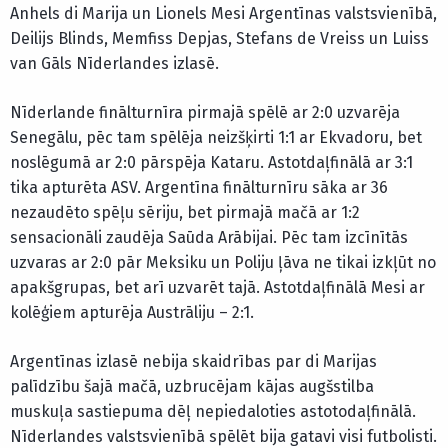
Anhels di Marija un Lionels Mesi Argentīnas valstsvienībā,
Deilijs Blinds, Memfiss Depjas, Stefans de Vreiss un Luiss
van Gāls Nīderlandes izlasē.
Nīderlande finālturnīra pirmajā spēlē ar 2:0 uzvarēja
Senegālu, pēc tam spēlēja neizšķirti 1:1 ar Ekvadoru, bet
noslēgumā ar 2:0 pārspēja Kataru. Astotdaļfinālā ar 3:1
tika apturēta ASV. Argentīna finālturnīru sāka ar 36
nezaudēto spēļu sēriju, bet pirmajā mačā ar 1:2
sensacionāli zaudēja Saūda Arābijai. Pēc tam izcīnītās
uzvaras ar 2:0 pār Meksiku un Poliju ļāva ne tikai izkļūt no
apakšgrupas, bet arī uzvarēt tajā. Astotdaļfinālā Mesi ar
kolēģiem apturēja Austrāliju – 2:1.
Argentīnas izlasē nebija skaidrības par di Marijas
palīdzību šajā mačā, uzbrucējam kājas augšstilba
muskuļa sastiepuma dēļ nepiedaloties astotodaļfinālā.
Nīderlandes valstsvienībā spēlēt bija gatavi visi futbolisti.