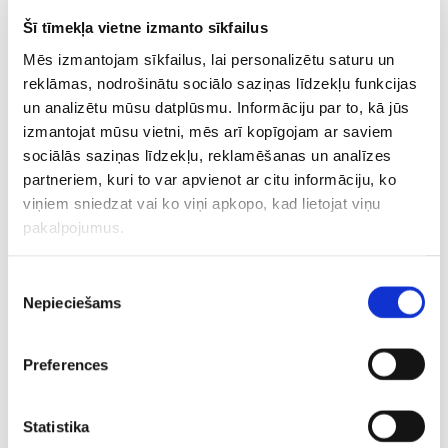
stūrī izvirzīja Argentīnu pusfinālā – 4:3.
Šī tīmekļa vietne izmanto sīkfailus
Mēs izmantojam sīkfailus, lai personalizētu saturu un
All of the emotions…
pic.twitter.com/55zBVmMf9h
reklāmas, nodrošinātu sociālo saziņas līdzekļu funkcijas
un analizētu mūsu datplūsmu. Informāciju par to, kā jūs
— FIFA World Cup (@FIFAWorldCup)
December 9,
izmantojat mūsu vietni, mēs arī kopīgojam ar saviem
2022
sociālās saziņas līdzekļu, reklamēšanas un analīzes
partneriem, kuri to var apvienot ar citu informāciju, ko
Komandu sastāvi
viņiem sniedzat vai ko viņi apkopo, kad lietojat viņu
pakalpojumus.
Argentīnas izlases sastāvs
: Damjans Martiness;
Kristians Romero (Hermans Pesella, 78.min.), Nikolass
Piekrišanas
Otamendi, Lisandro Martiness (Anhels di Marija, 112.min.);
Nepieciešams
izvēle
Rodrigo De Pauls (Leando Paredess, 67.min.), Markoss
Akunja (Nikolass Taljafiko, 78.min.), Aleksiss Makalisters,
Enco Fernandess, Navels Molina (Gonsalo Montjels,
Preferences
106.min.); Hulians Alvaress (Lautaro Martiness, 82.min.),
Lionels Mesi (kapt.).
Statistika