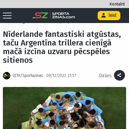
Kontakti
Ieiet
Sākums
/
Futbols
/
Nīderlande fantastiski atgūstas, taču Argentīna
trillera cienīgā mačā izcīna uzvaru pēcspēles sitienos
Nīderlande fantastiski atgūstas,
taču Argentīna trillera cienīgā
mačā izcīna uzvaru pēcspēles
sitienos
Dalies
LETA/Sportazinas
09/12/2022 23:57