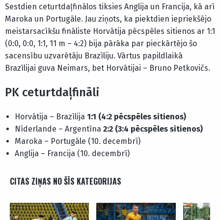
Sestdien ceturtdaļfinālos tiksies Anglija un Francija, kā arī
Maroka un Portugāle. Jau ziņots, ka piektdien iepriekšējo
meistarsacīkšu fināliste Horvātija pēcspēles sitienos ar 1:1
(0:0, 0:0, 1:1, 11 m – 4:2) bija pārāka par pieckārtējo šo
sacensību uzvarētāju Brazīliju. Vārtus papildlaikā
Brazīlijai guva Neimars, bet Horvātijai – Bruno Petkovičs.
PK ceturtdaļfināli
Horvātija – Brazīlija
1:1 (4:2 pēcspēles sitienos)
Nīderlande – Argentīna
2:2 (3:4 pēcspēles sitienos)
Maroka – Portugāle (10. decembrī)
Anglija – Francija (10. decembrī)
CITAS ZIŅAS NO ŠĪS KATEGORIJAS