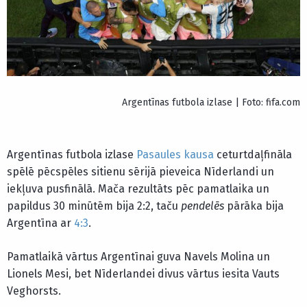
Argentīnas futbola izlase | Foto: fifa.com
Argentīnas futbola izlase
Pasaules kausa
ceturtdaļfināla
spēlē pēcspēles sitienu sērijā pieveica Nīderlandi un
iekļuva pusfinālā. Mača rezultāts pēc pamatlaika un
papildus 30 minūtēm bija 2:2, taču
pendelēs
pārāka bija
Argentīna ar
4:3
.
Pamatlaikā vārtus Argentīnai guva Navels Molina un
Lionels Mesi, bet Nīderlandei divus vārtus iesita Vauts
Veghorsts.