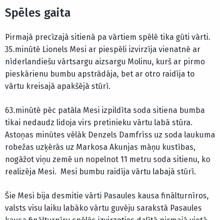
Spēles gaita
Pirmajā precīzajā sitienā pa vārtiem spēlē tika gūti vārti.
35.minūtē Lionels Mesi ar piespēli izvirzīja vienatnē ar
nīderlandiešu vārtsargu aizsargu Molinu, kurš ar pirmo
pieskārienu bumbu apstrādāja, bet ar otro raidīja to
vārtu kreisajā apakšējā stūrī.
63.minūtē pēc patāla Mesi izpildīta soda sitiena bumba
tikai nedaudz lidoja virs pretinieku vārtu labā stūra.
Astoņas minūtes vēlāk Denzels Damfrīss uz soda laukuma
robežas uzķērās uz Markosa Akunjas māņu kustības,
nogāžot viņu zemē un nopelnot 11 metru soda sitienu, ko
realizēja Mesi. Mesi bumbu raidīja vārtu labajā stūrī.
Šie Mesi bija desmitie vārti Pasaules kausa finālturnīros,
valsts visu laiku labāko vārtu guvēju sarakstā Pasaules