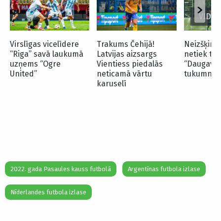
VIDEO
Virslīgas vicelīdere
Trakums Čehijā!
Neizšķirtu
“Riga” savā laukumā
Latvijas aizsargs
netiek tur
uzņems “Ogre
Vientiess piedalās
“Daugavpi
United”
neticamā vārtu
tukumnie
karuselī
2022. gada Pasaules kauss futbolā
Argentīnas futbola izlase
Nīderlandes futbola izlase