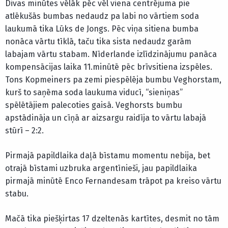
Divas minūtes vēlāk pēc vēl viena centrējuma pie
atlēkušās bumbas nedaudz pa labi no vārtiem soda
laukumā tika Lūks de Jongs. Pēc viņa sitiena bumba
nonāca vārtu tīklā, taču tika sista nedaudz garām
labajam vārtu stabam. Nīderlande izlīdzinājumu panāca
kompensācijas laika 11.minūtē pēc brīvsitiena izspēles.
Tons Kopmeiners pa zemi piespēlēja bumbu Veghorstam,
kurš to saņēma soda laukuma viducī, “sieniņas”
spēlētājiem palecoties gaisā. Veghorsts bumbu
apstādināja un cīņā ar aizsargu raidīja to vārtu labajā
stūrī – 2:2.
Pirmajā papildlaika daļā bīstamu momentu nebija, bet
otrajā bīstami uzbruka argentīnieši, jau papildlaika
pirmajā minūtē Enco Fernandesam trāpot pa kreiso vārtu
stabu.
Mačā tika piešķirtas 17 dzeltenās kartītes, desmit no tām