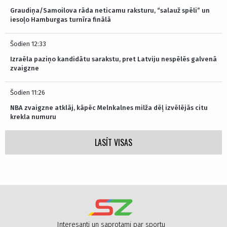
Graudiņa/Samoilova rāda neticamu raksturu, “salauž spēli” un
iesoļo Hamburgas turnīra finālā
Šodien 12:33
Izraēla paziņo kandidātu sarakstu, pret Latviju nespēlēs galvenā
zvaigzne
Šodien 11:26
NBA zvaigzne atklāj, kāpēc Melnkalnes milža dēļ izvēlējās citu
krekla numuru
LASĪT VISAS
Interesanti un saprotami par sportu