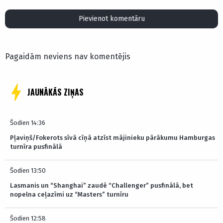
Pievienot komentāru
Pagaidām neviens nav komentējis
JAUNĀKĀS ZIŅAS
Šodien 14:36
Pļaviņš/Fokerots sīvā cīņā atzīst mājinieku pārākumu Hamburgas
turnīra pusfinālā
Šodien 13:50
Lasmanis un “Shanghai” zaudē “Challenger” pusfinālā, bet
nopelna ceļazīmi uz “Masters” turnīru
Šodien 12:58