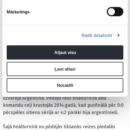
Nīderlandes izlases sastāvs
: Andris Noperts; Juriēns
Timbers, Virdžils van Deiks (kapt.), Nātans Akē; Kodijs
Mārketings
Gakpo (Noā Langs, 113.min.), Martens de Rons (Tons
Kopmeiners, 46.min.), Deilijs Blinds (Lūks de Jongs,
64.min.), Frenkijs de Jongs, Denzels Damfrīss; Stīvens
Rādīt detalizēti
Bergveins (Stīvens Berghuiss, 46.min.), Memfiss Depajs
(Vauts Veghorsts, 78.min.).
Atļaut visu
Situācija turnīrā
Ļaut atlasi
Abas izlases Pasaules kausa finālturnīrā bija tikušās
piecas reizes, katrai svinot pa divām uzvarām. 1978.gadā
Noraidīt
abas valstsvienības tikās finālā, kurā ar 3:1 papildlaikā
uzvarēja Argentīna. Pēdējo reizi finālturnīrā abu
komandu ceļi krustojās 2014.gadā, kad pusfinālā pēc 0:0
pēcspēles sitienu sērijā ar 4:2 pārāki bija argentīnieši.
Šajā finālturnīrā no pēdējās tikšanās reizes piedalās