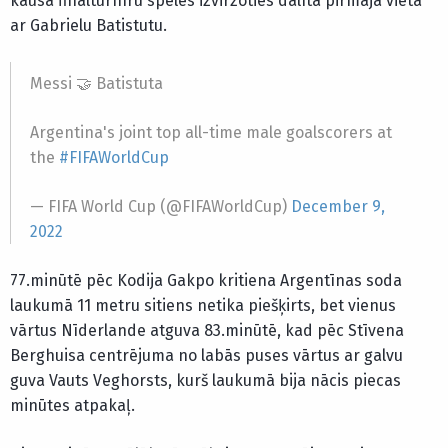
kausa finālturnīru spēlēs izvirzoties dalītā pirmajā vietā
ar Gabrielu Batistutu.
Messi 🤝 Batistuta
Argentina's joint top all-time male goalscorers at
the
#FIFAWorldCup
— FIFA World Cup (@FIFAWorldCup)
December 9,
2022
77.minūtē pēc Kodija Gakpo kritiena Argentīnas soda
laukumā 11 metru sitiens netika piešķirts, bet vienus
vārtus Nīderlande atguva 83.minūtē, kad pēc Stīvena
Berghuisa centrējuma no labās puses vārtus ar galvu
guva Vauts Veghorsts, kurš laukumā bija nācis piecas
minūtes atpakaļ.