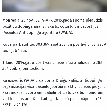
Monreāla, 25.nov., LETA–AFP. 2015.gadā sportā pieaudzis
pozitīvu dopinga analīžu skaits, ceturtdien pavēstījusi
Pasaules Antidopinga aģentūra (WADA).
Kopā pārbaudītas 303 369 analīzes, un pozitīvi bijuši 3809
testi jeb 1,3%.
Tikmēr 2014.gadā pozitīvas bijušas 3153 analīzes no 283
304 veiktajiem testiem.
Kā uzsvēris WADA prezidents Kreigs Rīdijs, antidopinga
organizācijas visā pasaulē joprojām aktīvi cenšas pieķert
krāpniekus, ievērojami palielinot testu skaitu. Piemēram,
veikto asins analīžu skaits gada laikā palielinājies no 13
553 līdz 21 176.