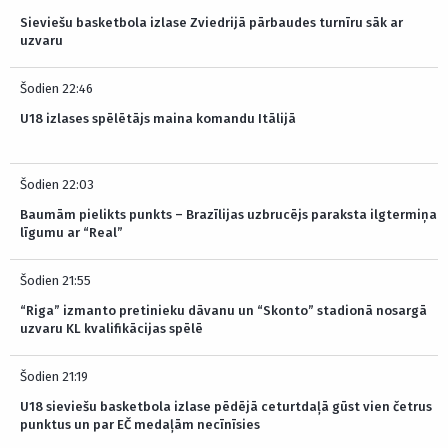
Sieviešu basketbola izlase Zviedrijā pārbaudes turnīru sāk ar
uzvaru
Šodien 22:46
U18 izlases spēlētājs maina komandu Itālijā
Šodien 22:03
Baumām pielikts punkts – Brazīlijas uzbrucējs paraksta ilgtermiņa
līgumu ar “Real”
Šodien 21:55
“Riga” izmanto pretinieku dāvanu un “Skonto” stadionā nosargā
uzvaru KL kvalifikācijas spēlē
Šodien 21:19
U18 sieviešu basketbola izlase pēdējā ceturtdaļā gūst vien četrus
punktus un par EČ medaļām necīnīsies