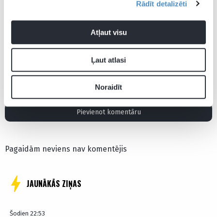
Rādīt detalizēti
Atļaut visu
Ļaut atlasi
Dopings
WADA
Noraidīt
Pievienot komentāru
Pagaidām neviens nav komentējis
JAUNĀKĀS ZIŅAS
Šodien 22:53