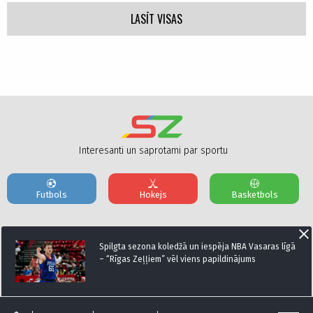
LASĪT VISAS
Interesanti un saprotami par sportu
Futbols
Hokejs
Basketbols
Par mums
Reklāmas Parametri
Kontakti
Spilgta sezona koledžā un iespēja NBA Vasaras līgā
– “Rīgas Zeļļiem” vēl viens papildinājums
Seko mums: