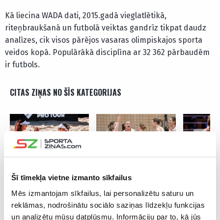
Kā liecina WADA dati, 2015.gadā vieglatlētikā,
riteņbraukšanā un futbolā veiktas gandrīz tikpat daudz
analīzes, cik visos pārējos vasaras olimpiskajos sporta
veidos kopā. Populārākā disciplīna ar 32 362 pārbaudēm
ir futbols.
CITAS ZIŅAS NO ŠĪS KATEGORIJAS
Graudiņa/Samoilova
Sieviešu volejbola
Bedrītis/
Šī tīmekļa vietne izmanto sīkfailus
pieveic mājinieces,
izlase uz pārbaudes
pārvar kva
Mēs izmantojam sīkfailus, lai personalizētu saturu un
arī Pļaviņš/Fokerots
mačiem Baku
un nodroš
veiksmīgi sāk “Elite
devusies 14 spēlētāju
Hamburgas
reklāmas, nodrošinātu sociālo saziņas līdzekļu funkcijas
16” turnīru Hamburgā
sastāvā
pamatturn
un analizētu mūsu datplūsmu. Informāciju par to, kā jūs