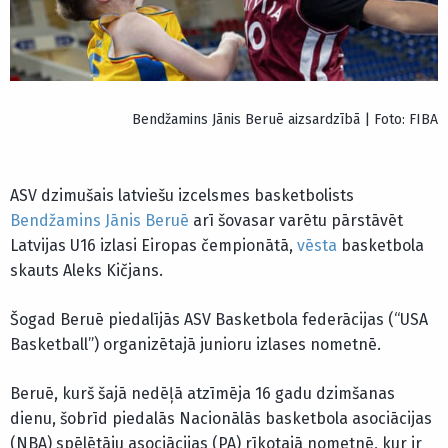
Bendžamins Jānis Beruē aizsardzībā | Foto: FIBA
ASV dzimušais latviešu izcelsmes basketbolists
Bendžamins Jānis Beruē
arī šovasar varētu pārstāvēt
Latvijas U16 izlasi Eiropas čempionātā,
vēsta
basketbola
skauts Aleks Kičjans.
Šogad Beruē piedalījās ASV Basketbola federācijas (“USA
Basketball”) organizētajā junioru izlases nometnē.
Beruē, kurš šajā nedēļā atzīmēja 16 gadu dzimšanas
dienu, šobrīd piedalās Nacionālās basketbola asociācijas
(NBA) spēlētāju asociācijas (PA) rīkotajā nometnē, kur ir