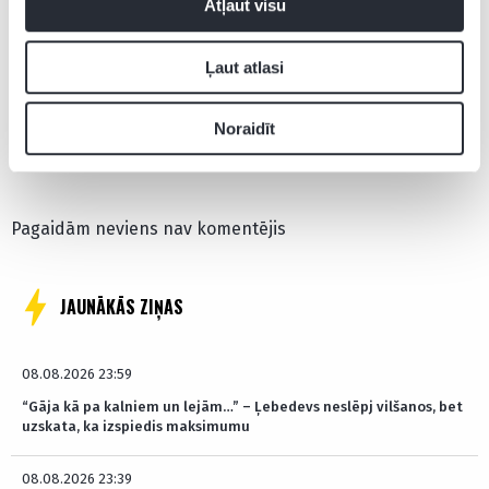
Atļaut visu
Latvijas U16 basketbola izlase
Ļaut atlasi
Noraidīt
Pievienot komentāru
Pagaidām neviens nav komentējis
JAUNĀKĀS ZIŅAS
08.08.2026 23:59
“Gāja kā pa kalniem un lejām…” – Ļebedevs neslēpj vilšanos, bet
uzskata, ka izspiedis maksimumu
08.08.2026 23:39