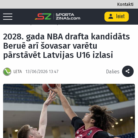
Kontakti
Ieiet
Sākums
/
Basketbols
/
2028. gada NBA drafta kandidāts Beruē arī
šovasar varētu pārstāvēt Latvijas U16 izlasi
2028. gada NBA drafta kandidāts
Beruē arī šovasar varētu
pārstāvēt Latvijas U16 izlasi
Dalies
LETA
13/06/2026 13:47