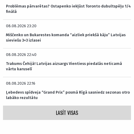
Problēmas pārvarētas? Ostapenko iekļūst Toronto dubultspēļu 1/4
finālā
08.08.2026 23:20
Miščenko un Bukarestes komanda “aizliek priekšā kāju” Latvijas
sieviešu 3×3 izlasei
08.08.2026 22:40
Trakums Čehijā! Latvijas aizsargs Vientiess piedalās neticamā
vārtu karuselī
08.08.2026 22:16
Ļebedevs spīdveja “Grand Prix” posmā Rīgā sasniedz sezonas otro
labāko rezultātu
LASĪT VISAS