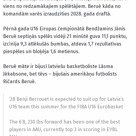
viens no redzamākajiem spēlētājiem. Beruē kāda no
komandām varēs izraudzīties 2028. gada draftā.
Pērnā gada U16 Eiropas čempionātā Bendžamins Jānis
Beruē septiņās spēlēs vidēji 21 minūtē guva 11,1 punktu,
izcīnīja 9,3 atlēkušās bumbas, atdeva 1,7 rezultatīvas
piespēles un bloķēja 1,6 metienus.
Beruē māte ir bijusī latviešu basketboliste Lāsma
Jēkabsone, bet tēvs – bijušais amerikāņu futbolists
Ričards Beruē.
‘28 Benji Berrouet is expected to suit up for Latvia’s
U16 team this summer for the FIBA U16 Eurobasket
The 6’8, 230 lbs forward has been one of the best
players in AAU, currently top 3 in scoring in EYBL