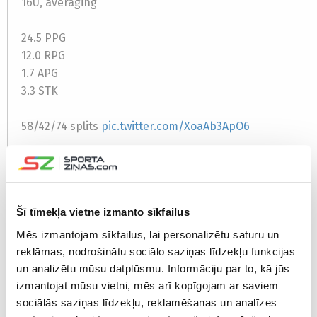
16U, averaging
24.5 PPG
12.0 RPG
1.7 APG
3.3 STK
58/42/74 splits
pic.twitter.com/XoaAb3ApO6
— nbadraftpoint (@nbadraftpoint)
June 12, 2026
16 year old Benji Berrouet has been learning from
Šī tīmekļa vietne izmanto sīkfailus
Kyrie Irving, Rajon Rondo, & more of the games best
Mēs izmantojam sīkfailus, lai personalizētu saturu un
at NBPA Top 100 camp 💯
@benjiberrouet10
reklāmas, nodrošinātu sociālo saziņas līdzekļu funkcijas
@TheNBPA
@Top100Camp
un analizētu mūsu datplūsmu. Informāciju par to, kā jūs
pic.twitter.com/FP0aQGJx7U
izmantojat mūsu vietni, mēs arī kopīgojam ar saviem
sociālās saziņas līdzekļu, reklamēšanas un analīzes
— Overtime Elite (@OvertimeElite)
June 12, 2026