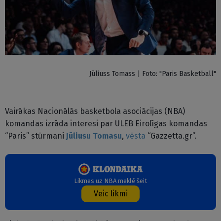
Jūliuss Tomass | Foto: "Paris Basketball"
Vairākas Nacionālās basketbola asociācijas (NBA)
komandas izrāda interesi par ULEB Eirolīgas komandas
“Paris” stūrmani
Jūliusu Tomasu
,
vēsta
“Gazzetta.gr”.
Likmes uz NBA meklē šeit
Veic likmi