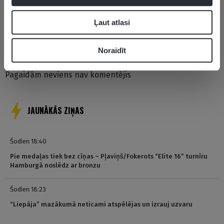
Ļaut atlasi
Pievienot komentāru
Noraidīt
Pagaidām neviens nav komentējis
JAUNĀKĀS ZIŅAS
Šodien 18:40
Pie medaļas tiek bez cīņas – Pļaviņš/Fokerots “Elite 16” turnīru
Hamburgā noslēdz ar bronzu
Šodien 18:23
“Liepāja” mazākumā neticami atspēlējas un izrauj uzvaru