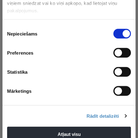
viņiem sniedzat vai ko viņi apkopo, kad lietojat viņu
pakalpojumus.
Piekrišanas
Nepieciešams
izvēle
Neapturamais Beruē
U18 sieviešu
Lasmanis
turpina uguņot un
basketbola izlase
“Shanghai
Latvijas U16 izlasei
Eiropas čempionātu
“Challeng
Preferences
atnes vēl vienu
noslēdz ar
pusfinālā,
uzvaru
zaudējumu
nopelna c
“Masters”
Statistika
Mārketings
Rādīt detalizēti
Aktualitātes
Jūliuss Tomass
Paris
Portlendas Trail Blazers
Atļaut visu