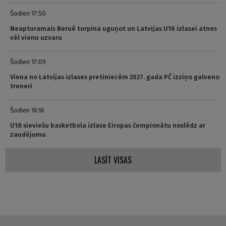
Šodien 17:50
Neapturamais Beruē turpina uguņot un Latvijas U16 izlasei atnes
vēl vienu uzvaru
Šodien 17:09
Viena no Latvijas izlases pretiniecēm 2027. gada PČ izziņo galveno
treneri
Šodien 16:16
U18 sieviešu basketbola izlase Eiropas čempionātu noslēdz ar
zaudējumu
LASĪT VISAS