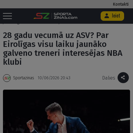
Kontakti
Ieiet
Sākums
/
Basketbols
/
28 gadu vecumā uz ASV? Par Eirolīgas visu laiku
jaunāko galveno treneri interesējas NBA klubi
28 gadu vecumā uz ASV? Par
Eirolīgas visu laiku jaunāko
galveno treneri interesējas NBA
klubi
Dalies
Sportazinas
10/06/2026 20:43