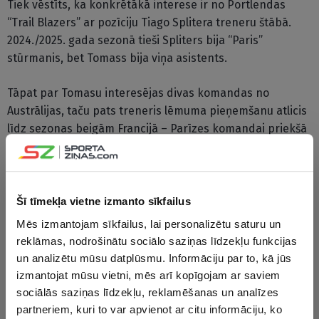
Tiek vēstīts, ka konkrētākā interese ir no Portlendas
“Trail Blazers” ar pozīciju Tiago Splitera treneru štābā.
2024./2025. gada sezonā tieši Spliters bija “Paris”
stūrmanis, bet Tomass bija viņa asistents.
Tāpat par Tomasu interesējas divas komandas no
Austrālijas, taču pats treneris lēmuma pieņemšanu atlicis
līdz sezonas beigām Francijā – Parīzes komandai priekšā
ir finālsērija pret “Monaco”, pirmais mačs paredzēts 14.
jūnijā.
Šī gada martā Tomass tika iecelts par “Paris” galveno
Šī tīmekļa vietne izmanto sīkfailus
treneri, šajā amatā nomainot Frančesko Tabellīni. Vācietis
Mēs izmantojam sīkfailus, lai personalizētu saturu un
amatu ieguva 28 gadu vecumā, kļūstot par visu laiku
reklāmas, nodrošinātu sociālo saziņas līdzekļu funkcijas
jaunāko galveno treneri ULEB Eirolīgā.
un analizētu mūsu datplūsmu. Informāciju par to, kā jūs
izmantojat mūsu vietni, mēs arī kopīgojam ar saviem
CITAS ZIŅAS NO ŠĪS KATEGORIJAS
sociālās saziņas līdzekļu, reklamēšanas un analīzes
partneriem, kuri to var apvienot ar citu informāciju, ko