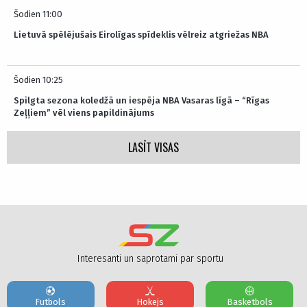
Šodien 11:00
Lietuvā spēlējušais Eirolīgas spīdeklis vēlreiz atgriežas NBA
Šodien 10:25
Spilgta sezona koledžā un iespēja NBA Vasaras līgā – “Rīgas
Zeļļiem” vēl viens papildinājums
LASĪT VISAS
Interesanti un saprotami par sportu
Futbols
Hokejs
Basketbols