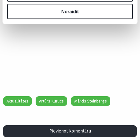
Noraidīt
Aktualitātes
Artūrs Kurucs
Mārcis Šteinbergs
Pievienot komentāru