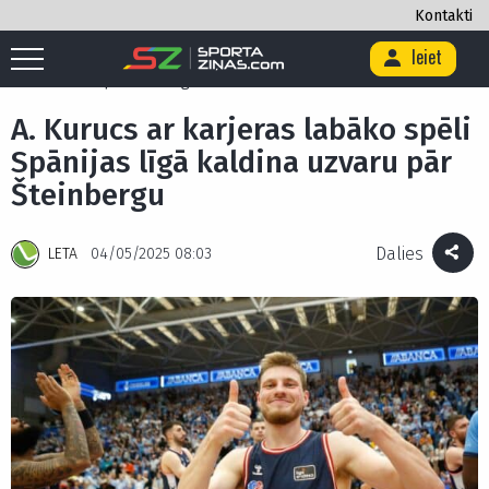
Kontakti
Ieiet
Sākums
/
Basketbols
/
A. Kurucs ar karjeras labāko spēli Spānijas līgā
kaldina uzvaru pār Šteinbergu
A. Kurucs ar karjeras labāko spēli
Spānijas līgā kaldina uzvaru pār
Šteinbergu
Dalies
LETA
04/05/2025 08:03