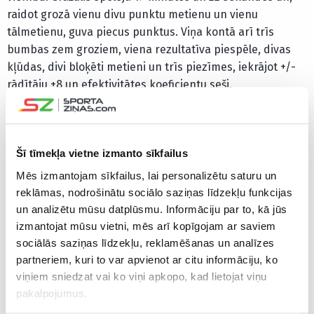
raidot grozā vienu divu punktu metienu un vienu
tālmetienu, guva piecus punktus. Viņa kontā arī trīs
bumbas zem groziem, viena rezultatīva piespēle, divas
kļūdas, divi bloķēti metieni un trīs piezīmes, iekrājot +/-
rādītāju +8 un efektivitātes koeficientu seši.
“Joventut” ar bilanci 17-13 atrodas sestajā vietā, “Baxi” 16
panākumi 30 mačos dod devīto pozīciju, Rodiona Kuruca
pārstāvētā Mursijas UCAM ar 14 uzvarām un 15
Šī tīmekļa vietne izmanto sīkfailus
zaudējumiem ir desmitā, “Rio Breogan” ar 13 panākumiem
Mēs izmantojam sīkfailus, lai personalizētu saturu un
29 mačos – 11.vietā, bet Kārļa Šiliņa un Ingus Jakoviča
reklāmas, nodrošinātu sociālo saziņas līdzekļu funkcijas
pārstāvētā “Coruna” ar sešām uzvarām 29 spēlēs ieņem
un analizētu mūsu datplūsmu. Informāciju par to, kā jūs
pēdējo vietu 18 komandu čempionātā.
izmantojat mūsu vietni, mēs arī kopīgojam ar saviem
sociālās saziņas līdzekļu, reklamēšanas un analīzes
partneriem, kuri to var apvienot ar citu informāciju, ko
CITAS ZIŅAS NO ŠĪS KATEGORIJAS
viņiem sniedzat vai ko viņi apkopo, kad lietojat viņu
pakalpojumus.