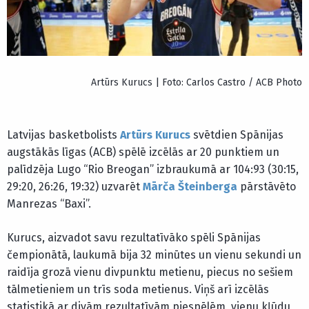
Artūrs Kurucs | Foto: Carlos Castro / ACB Photo
Latvijas basketbolists
Artūrs Kurucs
svētdien Spānijas
augstākās līgas (ACB) spēlē izcēlās ar 20 punktiem un
palīdzēja Lugo “Rio Breogan” izbraukumā ar 104:93 (30:15,
29:20, 26:26, 19:32) uzvarēt
Mārča Šteinberga
pārstāvēto
Manrezas “Baxi”.
Kurucs, aizvadot savu rezultatīvāko spēli Spānijas
čempionātā, laukumā bija 32 minūtes un vienu sekundi un
raidīja grozā vienu divpunktu metienu, piecus no sešiem
tālmetieniem un trīs soda metienus. Viņš arī izcēlās
statistikā ar divām rezultatīvām piespēlēm, vienu kļūdu,