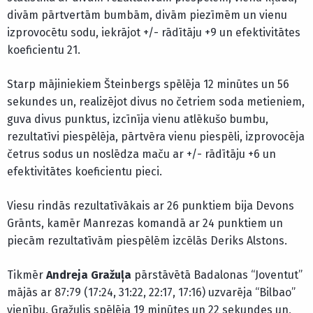
divām pārtvertām bumbām, divām piezīmēm un vienu
izprovocētu sodu, iekrājot +/- rādītāju +9 un efektivitātes
koeficientu 21.
Starp mājiniekiem Šteinbergs spēlēja 12 minūtes un 56
sekundes un, realizējot divus no četriem soda metieniem,
guva divus punktus, izcīnīja vienu atlēkušo bumbu,
rezultatīvi piespēlēja, pārtvēra vienu piespēli, izprovocēja
četrus sodus un noslēdza maču ar +/- rādītāju +6 un
efektivitātes koeficientu pieci.
Viesu rindās rezultatīvākais ar 26 punktiem bija Devons
Grānts, kamēr Manrezas komandā ar 24 punktiem un
piecām rezultatīvām piespēlēm izcēlās Deriks Alstons.
Tikmēr
Andreja Gražuļa
pārstāvētā Badalonas “Joventut”
mājās ar 87:79 (17:24, 31:22, 22:17, 17:16) uzvarēja “Bilbao”
vienību. Gražulis spēlēja 19 minūtes un 22 sekundes un,