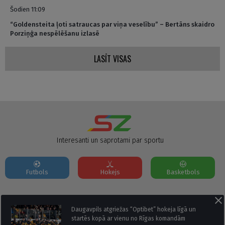
Šodien 11:09
“Goldensteita ļoti satraucas par viņa veselību” – Bertāns skaidro
Porziņģa nespēlēšanu izlasē
LASĪT VISAS
Interesanti un saprotami par sportu
Futbols
Hokejs
Basketbols
Par mums
Reklāmas Parametri
Kontakti
Daugavpils atgriežas “Optibet” hokeja līgā un
startēs kopā ar vienu no Rīgas komandām