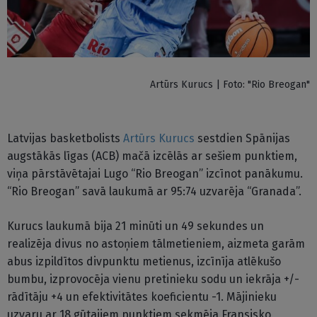
Artūrs Kurucs | Foto: "Rio Breogan"
Latvijas basketbolists
Artūrs Kurucs
sestdien Spānijas
augstākās līgas (ACB) mačā izcēlās ar sešiem punktiem,
viņa pārstāvētajai Lugo “Rio Breogan” izcīnot panākumu.
“Rio Breogan” savā laukumā ar 95:74 uzvarēja “Granada”.
Kurucs laukumā bija 21 minūti un 49 sekundes un
realizēja divus no astoņiem tālmetieniem, aizmeta garām
abus izpildītos divpunktu metienus, izcīnīja atlēkušo
bumbu, izprovocēja vienu pretinieku sodu un iekrāja +/-
rādītāju +4 un efektivitātes koeficientu -1. Mājinieku
uzvaru ar 18 gūtajiem punktiem sekmēja Fransisko