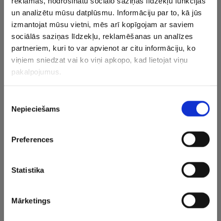
reklāmas, nodrošinātu sociālo saziņas līdzekļu funkcijas
Sankristovala de la Lagunas “Tenerife”.
un analizētu mūsu datplūsmu. Informāciju par to, kā jūs
izmantojat mūsu vietni, mēs arī kopīgojam ar saviem
UCAM, “Real” un “Lleida” ar trīs uzvarām četrās spēlēs
sociālās saziņas līdzekļu, reklamēšanas un analīzes
ieņem attiecīgi trešo, sesto un septīto vietu, “Baxi” ar
partneriem, kuri to var apvienot ar citu informāciju, ko
bilanci 2-3 atrodas 11. pozīcijā, “Baskonia” divas uzvaras
viņiem sniedzat vai ko viņi apkopo, kad lietojat viņu
četrās cīņās dod 12. vietu, bet “Rio Breogan” guvusi divus
pakalpojumus.
panākumus piecos mačos un ieņem 13. vietu 18 komandu
konkurencē.
Piekrišanas
Nepieciešams
izvēle
CITAS ZIŅAS NO ŠĪS KATEGORIJAS
Preferences
Statistika
Mārketings
Lasmanis un Ķīnas
Cipruss: Rasisms un
“Goldenste
komanda iekļūst
diskriminācija nav
satraucas