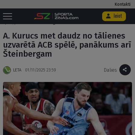
Kontakti
Ieiet
Sākums
/
Basketbols
/
A. Kurucs met daudz no tālienes uzvarētā ACB
spēlē, panākums arī Šteinbergam
A. Kurucs met daudz no tālienes
uzvarētā ACB spēlē, panākums arī
Šteinbergam
Dalies
LETA
01/11/2025 23:59