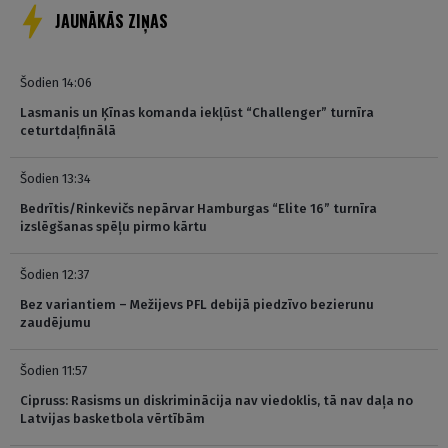
JAUNĀKĀS ZIŅAS
Šodien 14:06
Lasmanis un Ķīnas komanda iekļūst “Challenger” turnīra
ceturtdaļfinālā
Šodien 13:34
Bedrītis/Rinkevičs nepārvar Hamburgas “Elite 16” turnīra
izslēgšanas spēļu pirmo kārtu
Šodien 12:37
Bez variantiem – Mežijevs PFL debijā piedzīvo bezierunu
zaudējumu
Šodien 11:57
Cipruss: Rasisms un diskriminācija nav viedoklis, tā nav daļa no
Latvijas basketbola vērtībām