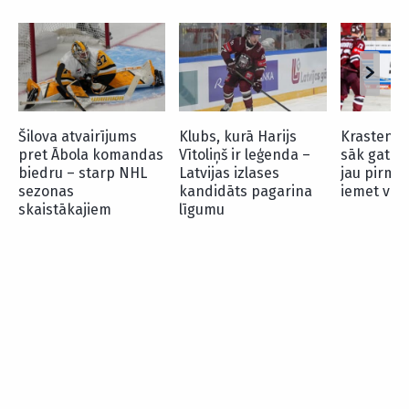
Šilova atvairījums
Klubs, kurā Harijs
Krastenbe
pret Ābola komandas
Vītoliņš ir leģenda –
sāk gatav
biedru – starp NHL
Latvijas izlases
jau pirma
sezonas
kandidāts pagarina
iemet vār
skaistākajiem
līgumu