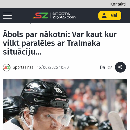
Kontakti
Ieiet
Sākums
/
Hokejs
/
Ābols par nākotni: Var kaut kur vilkt paralēles ar
Tralmaka situāciju…
Ābols par nākotni: Var kaut kur
vilkt paralēles ar Tralmaka
situāciju…
Dalies
Sportazinas
16/06/2026 10:40