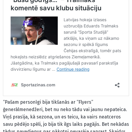
“Pašam personīgi bija tikšanās ar “Flyers”
ģenerālmenedžeri, bet nu neko tādu vai jaunu nepateica.
Viņš prasīja, kā sezona, un es teicu, ka vairs neatceros
savu pēdējo spēli, jo bija tik ilgs laiks pagājis. Bet nekādas
tādus pavedienus par nākotni nevarēja saprast. Skaidrs,