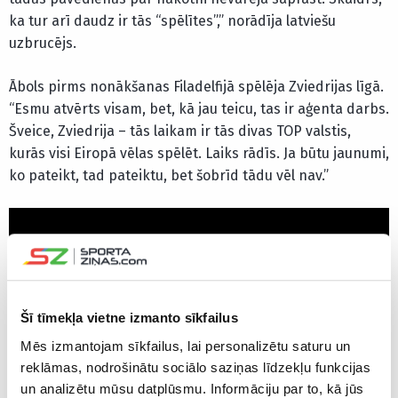
ka tur arī daudz ir tās “spēlītes”,” norādīja latviešu
uzbrucējs.
Ābols pirms nonākšanas Filadelfijā spēlēja Zviedrijas līgā.
“Esmu atvērts visam, bet, kā jau teicu, tas ir aģenta darbs.
Šveice, Zviedrija – tās laikam ir tās divas TOP valstis,
kurās visi Eiropā vēlas spēlēt. Laiks rādīs. Ja būtu jaunumi,
ko pateikt, tad pateiktu, bet šobrīd tādu vēl nav.”
Šī tīmekļa vietne izmanto sīkfailus
Mēs izmantojam sīkfailus, lai personalizētu saturu un
reklāmas, nodrošinātu sociālo saziņas līdzekļu funkcijas
un analizētu mūsu datplūsmu. Informāciju par to, kā jūs