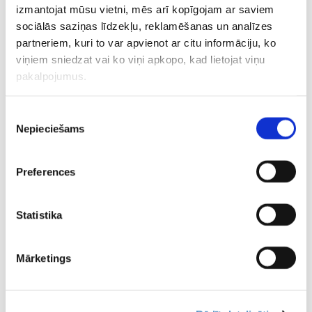
izmantojat mūsu vietni, mēs arī kopīgojam ar saviem
sociālās saziņas līdzekļu, reklamēšanas un analīzes
partneriem, kuri to var apvienot ar citu informāciju, ko
viņiem sniedzat vai ko viņi apkopo, kad lietojat viņu
pakalpojumus.
Piekrišanas
Nepieciešams
izvēle
Preferences
Statistika
Mārketings