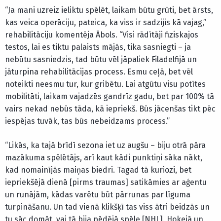
“Ja mani uzreiz ieliktu spēlēt, laikam būtu grūti, bet ārsts,
kas veica operāciju, pateica, ka viss ir sadzijis kā vajag,”
rehabilitāciju komentēja Ābols. “Visi rādītāji fiziskajos
testos, lai es tiktu palaists mājās, tika sasniegti – ja
nebūtu sasniedzis, tad būtu vēl jāpaliek Filadelfijā un
jāturpina rehabilitācijas process. Esmu ceļā, bet vēl
noteikti neesmu tur, kur gribētu. Lai atgūtu visu potītes
mobilitāti, laikam vajadzēs gandrīz gadu, bet par 100% tā
vairs nekad nebūs tāda, kā iepriekš. Būs jācenšas tikt pēc
iespējas tuvāk, tas būs nebeidzams process.”
“Likās, ka tajā brīdī sezona iet uz augšu – biju otrā pāra
mazākuma spēlētājs, arī kaut kādi punktiņi sāka nākt,
kad nomainījās maiņas biedri. Tagad tā kuriozi, bet
iepriekšējā dienā [pirms traumas] satikāmies ar aģentu
un runājām, kādas varētu būt pārrunas par līguma
turpināšanu. Un tad vienā klikšķī tas viss ātri beidzās un
tu sāc domāt, vai tā bija pēdējā spēle [NHL]. Hokejā un