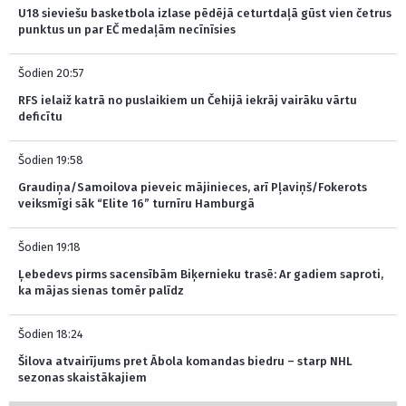
U18 sieviešu basketbola izlase pēdējā ceturtdaļā gūst vien četrus
punktus un par EČ medaļām necīnīsies
Šodien 20:57
RFS ielaiž katrā no puslaikiem un Čehijā iekrāj vairāku vārtu
deficītu
Šodien 19:58
Graudiņa/Samoilova pieveic mājinieces, arī Pļaviņš/Fokerots
veiksmīgi sāk “Elite 16” turnīru Hamburgā
Šodien 19:18
Ļebedevs pirms sacensībām Biķernieku trasē: Ar gadiem saproti,
ka mājas sienas tomēr palīdz
Šodien 18:24
Šilova atvairījums pret Ābola komandas biedru – starp NHL
sezonas skaistākajiem