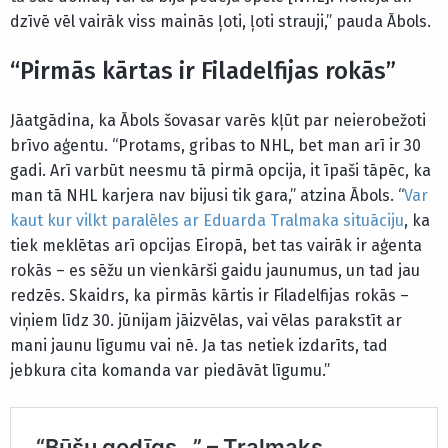
dzīvē vēl vairāk viss mainās ļoti, ļoti strauji,” pauda Ābols.
“Pirmās kārtas ir Filadelfijas rokās”
Jāatgādina, ka Ābols šovasar varēs kļūt par neierobežoti
brīvo aģentu. “Protams, gribas to NHL, bet man arī ir 30
gadi. Arī varbūt neesmu tā pirmā opcija, it īpaši tāpēc, ka
man tā NHL karjera nav bijusi tik gara,” atzina Ābols. “
Var
kaut kur vilkt paralēles ar Eduarda Tralmaka situāciju
, ka
tiek meklētas arī opcijas Eiropā, bet tas vairāk ir aģenta
rokās – es sēžu un vienkārši gaidu jaunumus, un tad jau
redzēs. Skaidrs, ka pirmās kārtis ir Filadelfijas rokās –
viņiem līdz 30. jūnijam jāizvēlas, vai vēlas parakstīt ar
mani jaunu līgumu vai nē. Ja tas netiek izdarīts, tad
jebkura cita komanda var piedāvāt līgumu.”