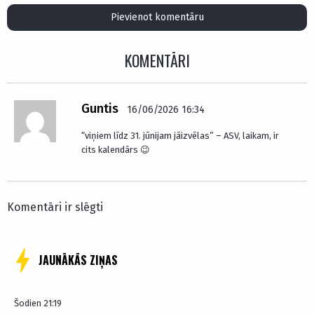
Pievienot komentāru
KOMENTĀRI
Guntis
16/06/2026 16:34
“viņiem līdz 31. jūnijam jāizvēlas” – ASV, laikam, ir
cits kalendārs 😉
Komentāri ir slēgti
JAUNĀKĀS ZIŅAS
Šodien 21:19