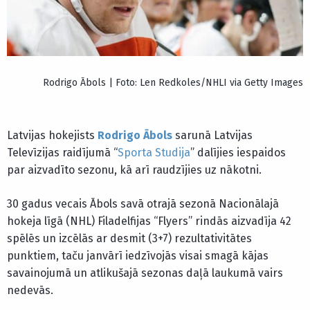
Rodrigo Ābols | Foto: Len Redkoles/NHLI via Getty Images
Latvijas hokejists
Rodrigo Ābols
sarunā Latvijas
Televīzijas raidījumā “
Sporta Studija
” dalījies iespaidos
par aizvadīto sezonu, kā arī raudzījies uz nākotni.
30 gadus vecais Ābols savā otrajā sezonā Nacionālajā
hokeja līgā (NHL) Filadelfijas “Flyers” rindās aizvadīja 42
spēlēs un izcēlās ar desmit (3+7) rezultativitātes
punktiem, taču janvārī iedzīvojās visai smagā kājas
savainojumā un atlikušajā sezonas daļā laukumā vairs
nedevās.