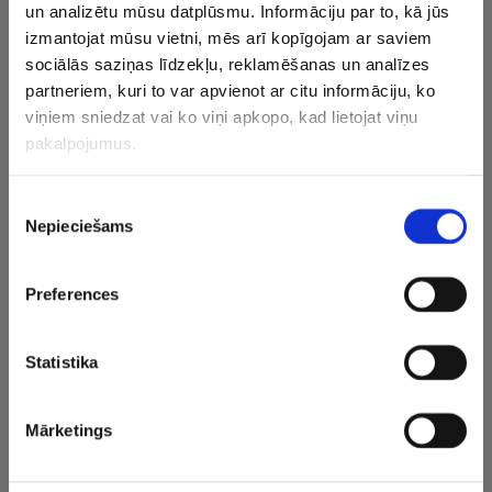
un analizētu mūsu datplūsmu. Informāciju par to, kā jūs
2024.gada Eiropas čempionāts no 14.jūnija līdz 14.jūlijam
izmantojat mūsu vietni, mēs arī kopīgojam ar saviem
norisinās desmit Vācijas pilsētās. Jaunā Eiropas čempione
sociālās saziņas līdzekļu, reklamēšanas un analīzes
tiks noskaidrota Berlīnes olimpiskajā stadionā. 2021.
partneriem, kuri to var apvienot ar citu informāciju, ko
gadā Londonā par Eiropas čempioni kļuva Itālija, kas
viņiem sniedzat vai ko viņi apkopo, kad lietojat viņu
finālā pēcspēles sitienos pieveica Angliju.
pakalpojumus.
CITAS ZIŅAS NO ŠĪS KATEGORIJAS
Piekrišanas
Nepieciešams
izvēle
Preferences
Statistika
Stroda pārstāvētā
Baumām pielikts
“Riga” iz
“Bohemians” KL
punkts – Brazīlijas
pretiniek
kvalifikācijas mačā
uzbrucējs paraksta
“Skonto” 
Mārketings
zaudē Dānijas
ilgtermiņa līgumu ar
nosargā u
klubam
“Real”
kvalifikāc