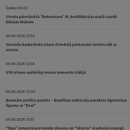
Šodien 00:03
Stroda pārstāvētā “Bohemians” KL kvalifikācijas mačā zaudē
Dānijas klubam
06.08.2026 22:53
Sieviešu basketbola izlase Zviedrijā pārbaudes turnīru sāk ar
uzvaru
06.08.2026 22:46
U18 izlases spēlētājs maina komandu Itālijā
06.08.2026 22:03
Baumām pielikts punkts – Brazīlijas uzbrucējs paraksta ilgtermiņa
līgumu ar “Real”
06.08.2026 21:55
“Riga” izmanto pretinieku dāvanu un “Skonto” stadionā nosargā