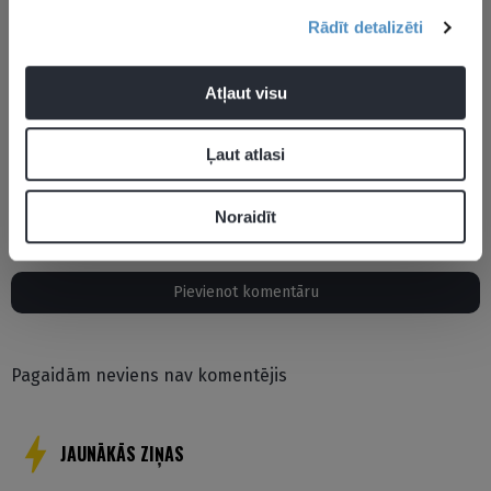
Rādīt detalizēti
Atļaut visu
2024. gada Eiropas čempionāts futbolā
Merihs Demirals
Ļaut atlasi
Turcijas futbola izlase
Noraidīt
Pievienot komentāru
Pagaidām neviens nav komentējis
JAUNĀKĀS ZIŅAS