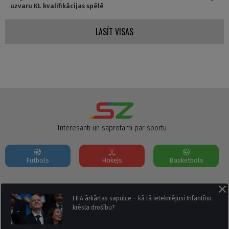
uzvaru KL kvalifikācijas spēlē
LASĪT VISAS
Interesanti un saprotami par sportu
Futbols
Hokejs
Basketbols
Par mums
Reklāmas Parametri
Kontakti
FIFA ārkārtas sapulce – kā tā ietekmējusi Infantīno
krēsla drošību?
Seko mums: