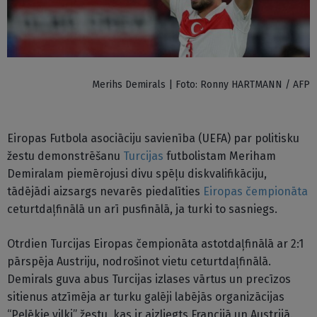
Merihs Demirals | Foto: Ronny HARTMANN / AFP
Eiropas Futbola asociāciju savienība (UEFA) par politisku
žestu demonstrēšanu
Turcijas
futbolistam Meriham
Demiralam piemērojusi divu spēļu diskvalifikāciju,
tādējādi aizsargs nevarēs piedalīties
Eiropas čempionāta
ceturtdaļfinālā un arī pusfinālā, ja turki to sasniegs.
Otrdien Turcijas Eiropas čempionāta astotdaļfinālā ar 2:1
pārspēja Austriju, nodrošinot vietu ceturtdaļfinālā.
Demirals guva abus Turcijas izlases vārtus un precīzos
sitienus atzīmēja ar turku galēji labējās organizācijas
“Pelēkie vilki” žestu, kas ir aizliegts Francijā un Austrijā.