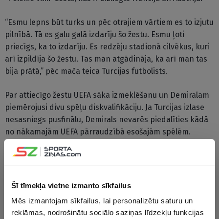
“Esmu lepns būt turks un pēc otrajiem vārtiem es to izjutu
pilnībā. Tā es galu galā izdarīju šo žestu. Esmu ļoti
priecīgs, ka to izdarīju. Es redzēju stadionā cilvēkus, kuri
arī izpildīja šo žestu. Tas man atgādināja, ka arī man tas
bija prātā,” pēc mača teica Turcijas futbolists.
Par attiecīgo žestu UEFA sāka izmeklēšanu un Demiralam
piemērojusi divu spēļu diskvalifikāciju. Ja Turcijas izlase
nesasniegs pusfinālu, Demirals nevarēs piedalīties kādā
no nākamajām UEFA pārraudzībā esošajām spēlēm.
Turcija sestdien ceturtdaļfinālā tiksies ar Nīderlandi.
Eiropas čempionāta finālturnīrā piedalās 24 izlases, kas
bija sadalītas sešās apakšgrupās, izslēgšanas spēļu
Šī tīmekļa vietne izmanto sīkfailus
turnīrā iekļūstot katras apakšgrupas pirmo divu vietu
Mēs izmantojam sīkfailus, lai personalizētu saturu un
ieguvējām un četrām labākajām trešo vietu ieguvējām.
reklāmas, nodrošinātu sociālo saziņas līdzekļu funkcijas