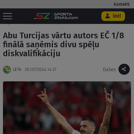
Kontakti
Ieiet
Sākums
/
Futbols
/
Euro 2024
/
Abu Turcijas vārtu autors EČ 1/8 finālā
saņēmis divu spēļu diskvalifikāciju
Abu Turcijas vārtu autors EČ 1/8
finālā saņēmis divu spēļu
diskvalifikāciju
Dalies
LETA
05/07/2024 14:37