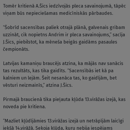
Tomēr kritienā A.Šics iedzīvojās pleca savainojumā, tāpēc
viņam būs nepieciešamas medicīniskās pārbaudes.
“Šobrīd sacensības paliek otrajā plānā, galvenais gribam
uzzināt, cik nopietns Andrim ir pleca savainojums,” sacīja
J.Šics, piebilstot, ka mēneša beigās gaidāms pasaules
čempionāts.
Latvijas kamaniņu braucējs atzina, ka mājās nav sanācis
tas rezultāts, kas tika gaidīts. “Sacensībās iet kā pa
kalniem un lejām. Šeit nesanāca tas, ko gaidījām, bet
vēsturi neizmainīs,” atzina J.Šics.
Pirmajā braucienā tika pieļauta kļūda 13.virāžas izejā, kas
noveda pie kritiena.
“Mazliet kļūdījāmies 13.virāžas izejā un netrāpījām laicīgi
iekšā 14.virāžā. Sekoja kļūda, kuru nebija iespējams