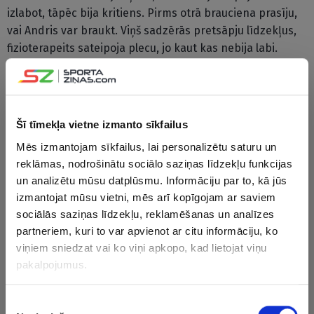
izlabot, tāpēc bija kritiens. Pirms otrā brauciena prasīju,
vai Andris var braukt. Viņš sadzērās pretsāpju līdzekļus,
fizioterapeits sateipoja plecu, jo kaut kas nebija labi.
Otrajā braucienā, kad rāvām startu, viņš uzreiz saķēra
roku un es sapratu, ka ir kaut kas nopietns. Tagad
rezultāts ir otrā plānā, mums interesē tikai brāļa
veselības stāvoklis,” J.Šics norādīja, ka duets nepretendēs
Šī tīmekļa vietne izmanto sīkfailus
uz startu svētdien komandu stafetē.
Mēs izmantojam sīkfailus, lai personalizētu saturu un
reklāmas, nodrošinātu sociālo saziņas līdzekļu funkcijas
Pirms sacensībām brāļiem izdevies atraisināt arī
un analizētu mūsu datplūsmu. Informāciju par to, kā jūs
problēmas ar tehniku. “Pēdējā naktī atradām vainu
izmantojat mūsu vietni, mēs arī kopīgojam ar saviem
tehnikā un pēdējā treniņā mums bija trešais laiks.
sociālās saziņas līdzekļu, reklamēšanas un analīzes
Tendences bija labas un ar optimismu skatījāmies uz
partneriem, kuri to var apvienot ar citu informāciju, ko
šodienu. Treniņos nebijām ārpus piecinieka, tendences
viņiem sniedzat vai ko viņi apkopo, kad lietojat viņu
bija labas, taču daudziem jau ir problēmas, ko šodien arī
pakalpojumus.
redzējām trasē,” piebilda kamaniņu braucējs.
Piekrišanas
Šajā posmā Šiciem klātienē nevarēja palīdzēt arī viņu