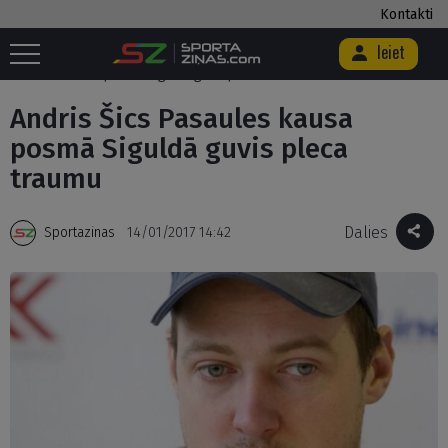
Kontakti
Ieiet
Sākums
/
Citi
/
Ziemas sporta veidi
/
Kamaniņas
/
Andris Šics
Pasaules kausa posmā Siguldā guvis pleca traumu
Andris Šics Pasaules kausa
posmā Siguldā guvis pleca
traumu
Dalies
Sportazinas
14/01/2017 14:42