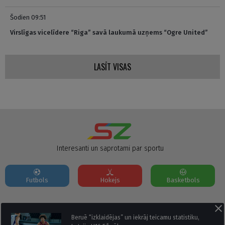
Šodien 09:51
Virslīgas vicelīdere “Riga” savā laukumā uzņems “Ogre United”
LASĪT VISAS
Interesanti un saprotami par sportu
Futbols
Hokejs
Basketbols
Par mums
Reklāmas Parametri
Kontakti
Beruē “izklaidējas” un iekrāj teicamu statistiku,