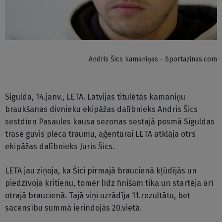
Andris Šics kamaniņas - Sportazinas.com
Sigulda, 14.janv., LETA. Latvijas titulētās kamaniņu
braukšanas divnieku ekipāžas dalībnieks Andris Šics
sestdien Pasaules kausa sezonas sestajā posmā Siguldas
trasē guvis pleca traumu, aģentūrai LETA atklāja otrs
ekipāžas dalībnieks Juris Šics.
LETA jau ziņoja, ka Šici pirmajā braucienā kļūdījās un
piedzīvoja kritienu, tomēr līdz finišam tika un startēja arī
otrajā braucienā. Tajā viņi uzrādīja 11.rezultātu, bet
sacensību summā ierindojās 20.vietā.