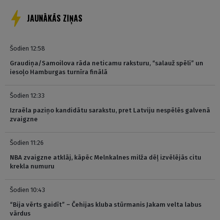
JAUNĀKĀS ZIŅAS
Šodien 12:58
Graudiņa/Samoilova rāda neticamu raksturu, “salauž spēli” un
iesoļo Hamburgas turnīra finālā
Šodien 12:33
Izraēla paziņo kandidātu sarakstu, pret Latviju nespēlēs galvenā
zvaigzne
Šodien 11:26
NBA zvaigzne atklāj, kāpēc Melnkalnes milža dēļ izvēlējās citu
krekla numuru
Šodien 10:43
“Bija vērts gaidīt” – Čehijas kluba stūrmanis Jakam velta labus
vārdus