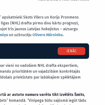
” apskatnieki Skots Vīlers un Korijs Pronmens
līgas (NHL) drafta pirmo divu kārtu prognozi,
ujot trīs jaunos Latvijas hokejistus – aizsargu
ūmiņu
un uzbrucēju
Oliveru Mūrnieku
.
IENĀC
par vieni no vadošiem NHL drafta ekspertiem,
komandu prioritātēm un vajadzībām konkrētajās
aldošais priekšstats par labākajiem spēlētājiem
rtā ar astoto numuru varētu tikt izvēlēts Šmits
,
“Jets” komandā. “Vinipega būtu sajūsmā iegūt tādu