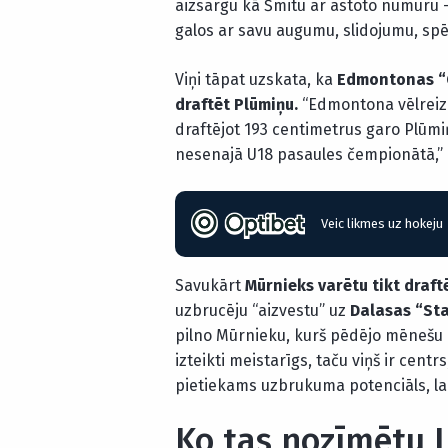
aizsargu kā Šmitu ar astoto numuru –
galos ar savu augumu, slidojumu, spēl
Viņi tāpat uzskata, ka
Edmontonas “O
draftēt Plūmiņu.
“Edmontona vēlreiz
draftējot 193 centimetrus garo Plūmiņu
nesenajā U18 pasaules čempionātā,”
Veic likmes uz hokeju
Savukārt
Mūrnieks varētu tikt draft
uzbrucēju “aizvestu” uz
Dalasas “St
pilno Mūrnieku, kurš pēdējo mēnešu lai
izteikti meistarīgs, taču viņš ir cent
pietiekams uzbrukuma potenciāls, la
Ko tas nozīmētu 