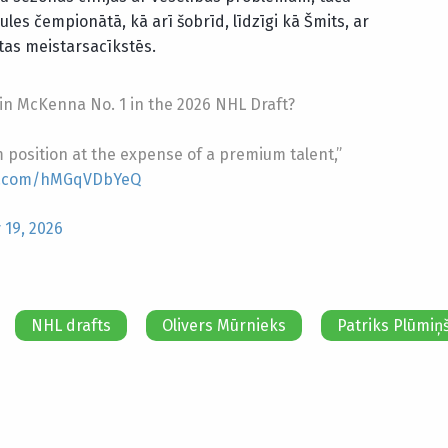
ules čempionātā, kā arī šobrīd, līdzīgi kā Šmits, ar
ētas meistarsacīkstēs.
in McKenna No. 1 in the 2026 NHL Draft?
 position at the expense of a premium talent,”
er.com/hMGqVDbYeQ
 19, 2026
NHL drafts
Olivers Mūrnieks
Patriks Plūmiņ