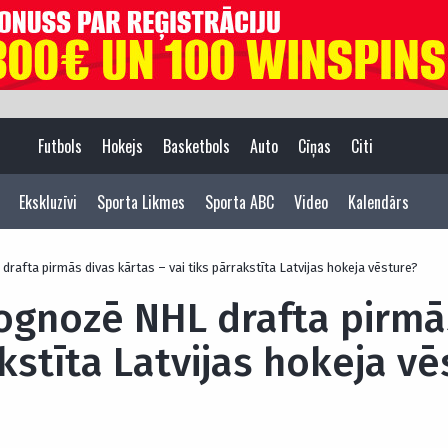
Futbols
Hokejs
Basketbols
Auto
Cīņas
Citi
Ekskluzīvi
Sporta Likmes
Sporta ABC
Video
Kalendārs
rafta pirmās divas kārtas – vai tiks pārrakstīta Latvijas hokeja vēsture?
ognozē NHL drafta pirmā
akstīta Latvijas hokeja v