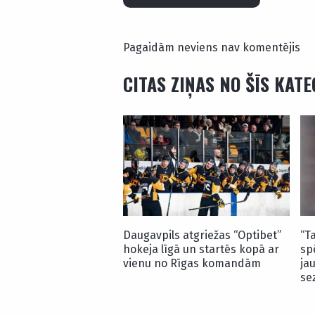
Pagaidām neviens nav komentējis
CITAS ZIŅAS NO ŠĪS KAT
Daugavpils atgriežas “Optibet”
“T
hokeja līgā un startēs kopā ar
sp
vienu no Rīgas komandām
ja
se