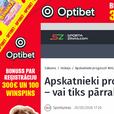
Sākums
/
Hokejs
/
Apskatnieki prognozē NHL d
Apskatnieki pr
– vai tiks pārr
Sportazinas
20/05/2026 17:20