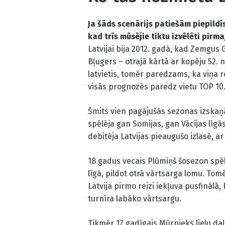
Ja šāds scenārijs patiešām piepildīs
kad trīs mūsējie tiktu izvēlēti pirm
Latvijai bija 2012. gadā, kad Zemgus 
Bļugers – otrajā kārtā ar kopēju 52. 
latvietis, tomēr paredzams, ka viņa 
visās prognozēs paredz vietu TOP 10
Šmits vien pagājušās sezonas izskaņā
spēlēja gan Somijas, gan Vācijas līgā
debitēja Latvijas pieaugušo izlasē, a
18 gadus vecais Plūmiņš šosezon sp
līgā, pildot otrā vārtsarga lomu. To
Latvija pirmo reizi iekļuva pusfinālā,
turnīra labāko vārtsargu.
Tikmēr 17 gadīgais Mūrnieks lielu da