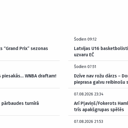
Šodien 09:12
ks “Grand Prix” sezonas
Latvijas U16 basketbolisti
uzvaru EČ
Šodien 07:51
s piesakās… WNBA draftam!
Dzīve nav rožu dārzs – Do
pieprasa galvu reibinoš
07.08.2026 23:34
e pārbaudes turnīrā
Arī Pļaviņš/Fokerots Hamb
trīs apakšgrupas spēlēs
07.08.2026 21:53