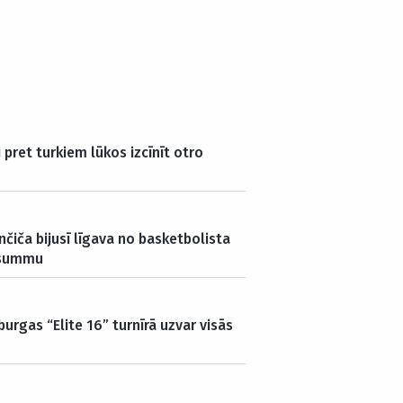
 pret turkiem lūkos izcīnīt otro
nčiča bijusī līgava no basketbolista
u summu
urgas “Elite 16” turnīrā uzvar visās