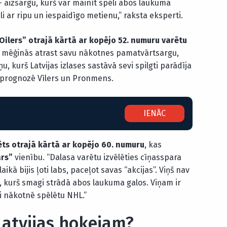
 aizsargu, kurš var mainīt spēli abos laukuma
i ar ripu un iespaidīgo metienu,” raksta eksperti.
ilers” otrajā kārtā ar kopējo 52. numuru varētu
 mēģinās atrast savu nākotnes pamatvārtsargu,
, kurš Latvijas izlases sastāvā sevi spilgti parādīja
 prognozē Vīlers un Pronmens.
IENĀC
ēts otrajā kārtā ar kopējo 60. numuru
, kas
ars”
vienību. “Dalasa varētu izvēlēties cīņasspara
kā bijis ļoti labs, paceļot savas “akcijas”. Viņš nav
rs, kurš smagi strādā abos laukuma galos. Viņam ir
i nākotnē spēlētu NHL.”
Latvijas hokejam?