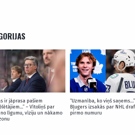
EGORIJAS
as ir jāprasa pašiem
“Uzmanība, ko viņš saņems…”
ēlētājiem…” – Vītoliņš par
Bļugers izsakās par NHL draf
uno līgumu, vīziju un nākamo
pirmo numuru
zonu