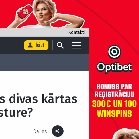
Kontakti
Ieiet
s divas kārtas
ēsture?
Dalies