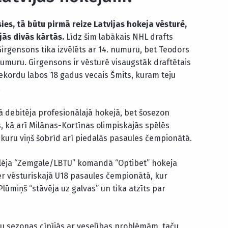
ies, tā būtu pirmā reize Latvijas hokeja vēsturē,
ajās divās kārtās.
Līdz šim labākais NHL drafts
Girgensons tika izvēlēts ar 14. numuru, bet Teodors
numuru. Girgensons ir vēsturē visaugstāk draftētais
rekordu labos 18 gadus vecais Šmits, kuram teju
.
 debitēja profesionālajā hokejā, bet šosezon
s, kā arī Milānas-Kortīnas olimpiskajās spēlēs
r kuru viņš šobrīd arī piedalās pasaules čempionātā.
ēlēja “Zemgale/LBTU” komandā “Optibet” hokeja
mēr vēsturiskajā U18 pasaules čempionātā, kur
 Plūmiņš “stāvēja uz galvas” un tika atzīts par
ļu sezonas cīnījās ar veselības problēmām, taču