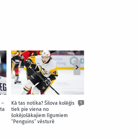
Šilova atvairījums pr
komandas biedru – s
sezonas skaistākajie
 –
Kā tas notika? Šilova kolēģis
1
ta
tiek pie viena no
šokējošākajiem līgumiem
“Penguins” vēsturē