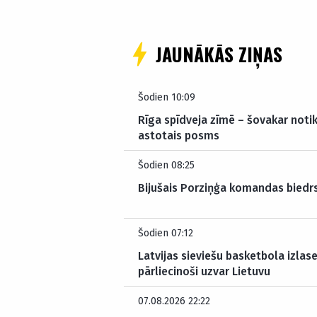
JAUNĀKĀS ZIŅAS
Šodien 10:09
Rīga spīdveja zīmē – šovakar noti
astotais posms
Šodien 08:25
Bijušais Porziņģa komandas biedr
Šodien 07:12
Latvijas sieviešu basketbola izlas
pārliecinoši uzvar Lietuvu
07.08.2026 22:22