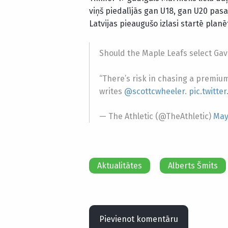
viņš piedalījās gan U18, gan U20 pasa
Latvijas pieaugušo izlasi startē plan
Should the Maple Leafs select Gav
“There’s risk in chasing a premium
writes
@scottcwheeler
.
pic.twitt
— The Athletic (@TheAthletic)
May
Aktualitātes
Alberts Šmits
Pievienot komentāru