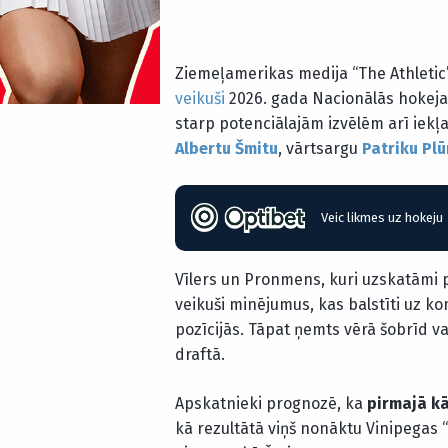
Ziemeļamerikas medija “The Athletic
veikuši
2026. gada Nacionālās hokeja 
starp potenciālajām izvēlēm arī iekļa
Albertu Šmitu
, vārtsargu
Patriku Pl
Veic likmes uz hokeju
Vīlers un Pronmens, kuri uzskatāmi 
veikuši minējumus, kas balstīti uz 
pozīcijās. Tāpat ņemts vērā šobrīd v
draftā.
Apskatnieki prognozē, ka
pirmajā kā
kā rezultātā viņš nonāktu Vinipegas 