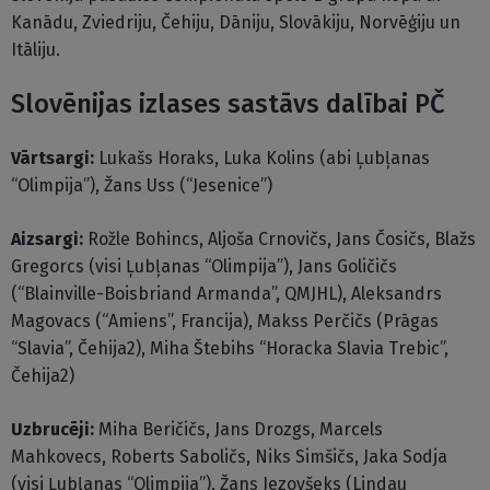
Kanādu, Zviedriju, Čehiju, Dāniju, Slovākiju, Norvēģiju un
Itāliju.
Slovēnijas izlases sastāvs dalībai PČ
Vārtsargi:
Lukašs Horaks, Luka Kolins (abi Ļubļanas
“Olimpija”), Žans Uss (“Jesenice”)
Aizsargi:
Rožle Bohincs, Aljoša Crnovičs, Jans Čosičs, Blažs
Gregorcs (visi Ļubļanas “Olimpija”), Jans Goličičs
(“Blainville-Boisbriand Armanda”, QMJHL), Aleksandrs
Magovacs (“Amiens”, Francija), Makss Perčičs (Prāgas
“Slavia”, Čehija2), Miha Štebihs “Horacka Slavia Trebic”,
Čehija2)
Uzbrucēji:
Miha Beričičs, Jans Drozgs, Marcels
Mahkovecs, Roberts Saboličs, Niks Simšičs, Jaka Sodja
(visi Ļubļanas “Olimpija”), Žans Jezovšeks (Lindau