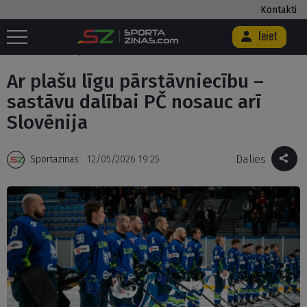
Kontakti
Ieiet
Sākums
/
Hokejs
/
Ar plašu līgu pārstāvniecību – sastāvu dalībai PČ
nosauc arī Slovēnija
Ar plašu līgu pārstāvniecību –
sastāvu dalībai PČ nosauc arī
Slovēnija
Dalies
Sportazinas
12/05/2026 19:25