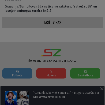
Graudiņa/Samoilova rāda neticamu raksturu, “salauž spēli” un
iesoļo Hamburgas turnīra finālā
LASĪT VISAS
Interesanti un saprotami par sportu
Futbols
Hokejs
Basketbols
Par mums
Reklāmas Parametri
Kontakti
“Uzmanība, ko viņš saņems…” – Bļugers izsakās par
NHL drafta pirmo numuru
Seko mums: