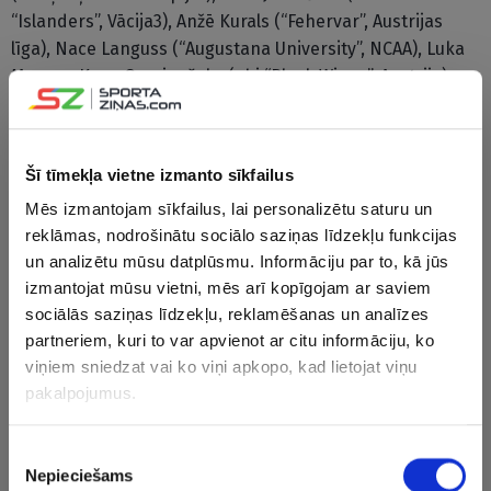
“Islanders”, Vācija3), Anžē Kurals (“Fehervar”, Austrijas
līga), Nace Languss (“Augustana University”, NCAA), Luka
Mavers, Kens Ograjenšeks (abi “Black Wings”, Austrija),
Filips Sitars (“Rensselaer Polytechnic Institute”, NCAA),
Roks Tičars (“Pusteral”, Alpu hokeja līga), Matics Toroks
(“Ilves”, Somija)
Šī tīmekļa vietne izmanto sīkfailus
PČ 2026 dalībvalstu sastāvi
Mēs izmantojam sīkfailus, lai personalizētu saturu un
reklāmas, nodrošinātu sociālo saziņas līdzekļu funkcijas
un analizētu mūsu datplūsmu. Informāciju par to, kā jūs
A grupa
B grupa
izmantojat mūsu vietni, mēs arī kopīgojam ar saviem
sociālās saziņas līdzekļu, reklamēšanas un analīzes
ASV
Kanāda
partneriem, kuri to var apvienot ar citu informāciju, ko
viņiem sniedzat vai ko viņi apkopo, kad lietojat viņu
Šveice
Zviedrija
pakalpojumus.
Somija
Čehija
Piekrišanas
Vācija
Dānija
Nepieciešams
izvēle