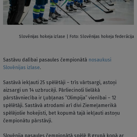
Slovēnijas hokeja izlase | Foto: Slovēnijas hokeja federācija
Sastāvu dalībai pasaules čempionātā
nosaukusi
Slovēnijas izlase
.
Sastāvā iekļauti 25 spēlētāji – trīs vārtsargi, astoņi
aizsargi un 14 uzbrucēji. Pārliecinoši lielākā
pārstāvniecība ir Ļubļanas “Olimpija” vienībai – 12
spēlētāji. Sastāvā atrodami arī divi Ziemeļamerikā
spēlējošie hokejisti, bet kopumā tajā iekļauti astoņu
čempionātu pārstāvji.
Slovēnija pasaules čempionātā spēlē B grupā kopā ar