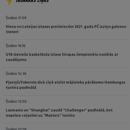
JAUNĀKĀS ZIŅAS
Šodien 17:09
Viena no Latvijas izlases pretiniecēm 2027. gada PČ izziņo galveno
treneri
Šodien 16:16
U18 sieviešu basketbola izlase Eiropas čempionātu noslēdz ar
zaudējumu
Šodien 14:36
Pļaviņš/Fokerots sīvā cīņā atzīst mājinieku pārākumu Hamburgas
turnīra pusfinālā
Šodien 13:50
Lasmanis un “Shanghai” zaudē “Challenger” pusfinālā, bet
nopelna ceļazīmi uz “Masters” turnīru
Šodien 12:58