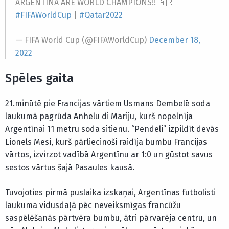
ARGENTINA ARE WORLD CHAMPIONS!! 🇦🇷
#FIFAWorldCup
|
#Qatar2022
— FIFA World Cup (@FIFAWorldCup)
December 18,
2022
Spēles gaita
21.minūtē pie Francijas vārtiem Usmans Dembelē soda
laukumā pagrūda Anhelu di Mariju, kurš nopelnīja
Argentīnai 11 metru soda sitienu. “Pendeli” izpildīt devās
Lionels Mesi, kurš pārliecinoši raidīja bumbu Francijas
vārtos, izvirzot vadībā Argentīnu ar 1:0 un gūstot savus
sestos vārtus šajā Pasaules kausā.
Tuvojoties pirmā puslaika izskaņai, Argentīnas futbolisti
laukuma vidusdaļā pēc neveiksmīgas francūžu
saspēlēšanās pārtvēra bumbu, ātri pārvarēja centru, un