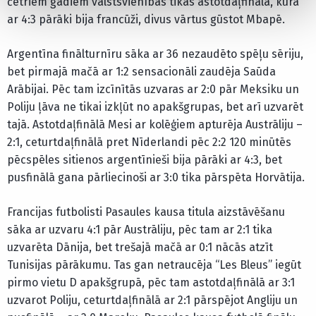
četriem gadiem valstsvienības tikās astotdaļfinālā, kurā
ar 4:3 pārāki bija francūži, divus vārtus gūstot Mbapē.
Argentīna finālturnīru sāka ar 36 nezaudēto spēļu sēriju,
bet pirmajā mačā ar 1:2 sensacionāli zaudēja Saūda
Arābijai. Pēc tam izcīnītās uzvaras ar 2:0 pār Meksiku un
Poliju ļāva ne tikai izkļūt no apakšgrupas, bet arī uzvarēt
tajā. Astotdaļfinālā Mesi ar kolēģiem apturēja Austrāliju –
2:1, ceturtdaļfinālā pret Nīderlandi pēc 2:2 120 minūtēs
pēcspēles sitienos argentīnieši bija pārāki ar 4:3, bet
pusfinālā gana pārliecinoši ar 3:0 tika pārspēta Horvātija.
Francijas futbolisti Pasaules kausa titula aizstāvēšanu
sāka ar uzvaru 4:1 pār Austrāliju, pēc tam ar 2:1 tika
uzvarēta Dānija, bet trešajā mačā ar 0:1 nācās atzīt
Tunisijas pārākumu. Tas gan netraucēja “Les Bleus” iegūt
pirmo vietu D apakšgrupā, pēc tam astotdaļfinālā ar 3:1
uzvarot Poliju, ceturtdaļfinālā ar 2:1 pārspējot Angliju un