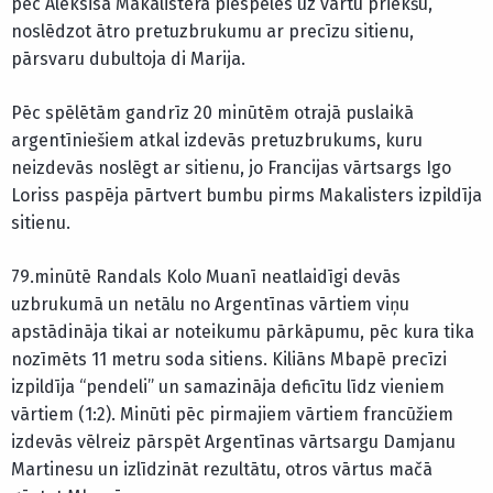
pēc Aleksisa Makalistera piespēles uz vārtu priekšu,
noslēdzot ātro pretuzbrukumu ar precīzu sitienu,
pārsvaru dubultoja di Marija.
Pēc spēlētām gandrīz 20 minūtēm otrajā puslaikā
argentīniešiem atkal izdevās pretuzbrukums, kuru
neizdevās noslēgt ar sitienu, jo Francijas vārtsargs Igo
Loriss paspēja pārtvert bumbu pirms Makalisters izpildīja
sitienu.
79.minūtē Randals Kolo Muanī neatlaidīgi devās
uzbrukumā un netālu no Argentīnas vārtiem viņu
apstādināja tikai ar noteikumu pārkāpumu, pēc kura tika
nozīmēts 11 metru soda sitiens. Kiliāns Mbapē precīzi
izpildīja “pendeli” un samazināja deficītu līdz vieniem
vārtiem (1:2). Minūti pēc pirmajiem vārtiem francūžiem
izdevās vēlreiz pārspēt Argentīnas vārtsargu Damjanu
Martinesu un izlīdzināt rezultātu, otros vārtus mačā