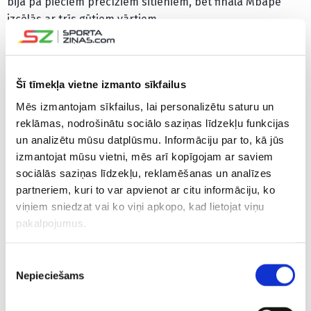
bija pa pieciem precīziem sitieniem, bet finālā Mbapē
izcēlās ar trīs gūtiem vārtiem.
Komandu sastāvi
Šī tīmekļa vietne izmanto sīkfailus
Argentīnas izlases sastāvs
: Damjans Martiness, Nikolass
Taljafiko (Paulo Dibala, 120.+1.minūte), Kristians Romero,
Mēs izmantojam sīkfailus, lai personalizētu saturu un
Nikolass Otamendi, Navels Molina (Gonsalo Montjels,
reklāmas, nodrošinātu sociālo saziņas līdzekļu funkcijas
91.minūte), Rodrigo De Pauls (Leandro Paredess,
un analizētu mūsu datplūsmu. Informāciju par to, kā jūs
izmantojat mūsu vietni, mēs arī kopīgojam ar saviem
102.minūte), Anhels di Marija (Markoss Akunja,
sociālās saziņas līdzekļu, reklamēšanas un analīzes
64.minūte), Aleksiss Makalisters (Hermans Pesella,
partneriem, kuri to var apvienot ar citu informāciju, ko
116.minūte), Enco Fernandess, Hulians Alvaress (Lautaro
viņiem sniedzat vai ko viņi apkopo, kad lietojat viņu
Martiness, 102.minūte), Lionels Mesi.
pakalpojumus.
Francijas izlases sastāvs
: Igo Loriss, Rafaels Varāns
(Ibrahima Konatē, 113.minūte), Žils Kundē (Aksels Dizazī,
Piekrišanas
Nepieciešams
120+1.minūte), Dajo Upamekano, Teo Ernandess (Eduardo
izvēle
Kamavinga, 71.minūte), Antuāns Grīzmans (Kingslijs