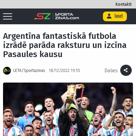
Kontakti
Ieiet
Sākums
/
Futbols
/
Argentīna fantastiskā futbola izrādē parāda
raksturu un izcīna Pasaules kausu
Argentīna fantastiskā futbola
izrādē parāda raksturu un izcīna
Pasaules kausu
Dalies
LETA/Sportazinas
18/12/2022 19:55