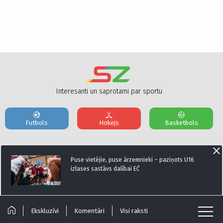
Interesanti un saprotami par sportu
Futbols
Hokejs
Basketbols
Par mums
Reklāmas Parametri
Kontakti
Puse vietējie, puse ārzemnieki – paziņots U16
izlases sastāvs dalībai EČ
Seko mums:
Ekskluzīvi
Komentāri
Visi raksti
© Sportazinas.com - Visas tiesības rezervētas.