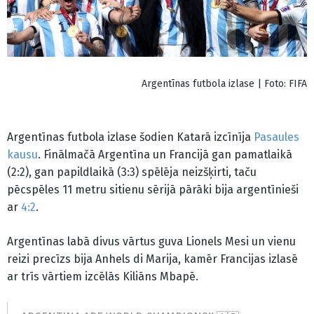
Argentīnas futbola izlase | Foto: FIFA
Argentīnas futbola izlase šodien Katarā izcīnīja
Pasaules
kausu
. Finālmačā Argentīna un Francijā gan pamatlaikā
(2:2), gan papildlaikā (3:3) spēlēja neizšķirti, taču
pēcspēles 11 metru sitienu sērijā pārāki bija argentīnieši
ar
4:2
.
Argentīnas labā divus vārtus guva Lionels Mesi un vienu
reizi precīzs bija Anhels di Marija, kamēr Francijas izlasē
ar trīs vārtiem izcēlās Kiliāns Mbapē.