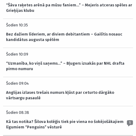
“Šāva raķetes arēnā pa mūsu faniem…” – Mejeris atceras spēles ar
Grieķijas klubu
Šodien 10:35
Bez dažiem līderiem, ar diviem debitantiem – Gailītis nosauc
kandidātus augusta spēlēm
Šodien 10:09
“Uzmanība, ko viņš saņems…” – Bļugers izsakās par NHL drafta
pirmo numuru
Šodien 09:04
Anglijas izlases trešais numurs kļūst par ceturto dārgāko
vārtsargu pasaulē
Šodien 08:38
Kā tas notika? Šilova kolēģis tiek pie viena no šokējošākajiem
1
līgumiem “Penguins” vēsturē