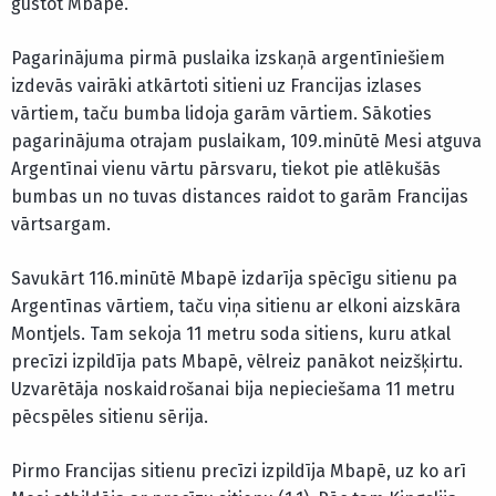
gūstot Mbapē.
Pagarinājuma pirmā puslaika izskaņā argentīniešiem
izdevās vairāki atkārtoti sitieni uz Francijas izlases
vārtiem, taču bumba lidoja garām vārtiem. Sākoties
pagarinājuma otrajam puslaikam, 109.minūtē Mesi atguva
Argentīnai vienu vārtu pārsvaru, tiekot pie atlēkušās
bumbas un no tuvas distances raidot to garām Francijas
vārtsargam.
Savukārt 116.minūtē Mbapē izdarīja spēcīgu sitienu pa
Argentīnas vārtiem, taču viņa sitienu ar elkoni aizskāra
Montjels. Tam sekoja 11 metru soda sitiens, kuru atkal
precīzi izpildīja pats Mbapē, vēlreiz panākot neizšķirtu.
Uzvarētāja noskaidrošanai bija nepieciešama 11 metru
pēcspēles sitienu sērija.
Pirmo Francijas sitienu precīzi izpildīja Mbapē, uz ko arī