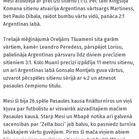
Mesi atbildēja ar precīzu sitienu (1:1). Pēc tam Kingslija
Komana sitienu atvairīja Argentīnas vārtsargs Martiness,
bet Paulo Dibala, raidot bumbu vārtu vidū, panāca 2:1
Argentīnas labā.
Trešajā mēģinājumā Oreljāns Tšuamenī sita garām
vārtiem, kamēr Leandro Peredess, pārspējot Lorisu,
palielināja Argentīnas pārsvaru līdz diviem precīziem
sitieniem 3:1. Kolo Muanī precīzi izpildīja 11 metru sitienu,
un arī Argentīnas labā Gonsalo Montjels guva vārtus,
uzvarot pēcspēles sitienu sērijā ar 4:2 un atnesot
pasaules čempionu titulu.
Mesi šī bija 26.spēle Pasaules kausa finālturnīros un viņš
kļuva par futbolistu ar visvairāk aizvadītajiem mačiem
Pasaules kausā. Starp Mesi un Mbapē notika arī galvenā
sacensības par “Zelta buci” jeb balvu, ko pasniedz turnīra
labākajiem vārtu guvējiem. Pirms šī mača viņiem abiem