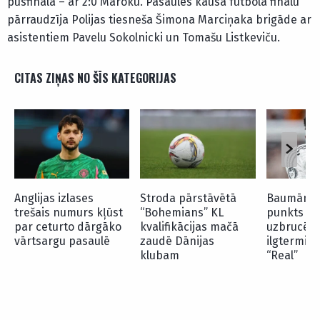
pusfinālā – ar 2:0 Maroku. Pasaules kausa futbolā finālu
pārraudzīja Polijas tiesneša Šimona Marciņaka brigāde ar
asistentiem Pavelu Sokolnicki un Tomašu Listkeviču.
CITAS ZIŅAS NO ŠĪS KATEGORIJAS
Anglijas izlases
Stroda pārstāvētā
Baumām pi
trešais numurs kļūst
“Bohemians” KL
punkts – B
par ceturto dārgāko
kvalifikācijas mačā
uzbrucējs
vārtsargu pasaulē
zaudē Dānijas
ilgtermiņa
klubam
“Real”