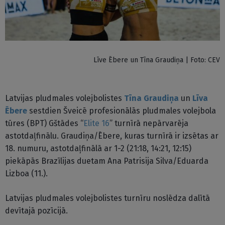
Līve Ēbere un Tīna Graudiņa | Foto: CEV
Latvijas pludmales volejbolistes
Tīna Graudiņa
un
Līva
Ēbere
sestdien Šveicē profesionālās pludmales volejbola
tūres (BPT) Gštādes “
Elite 16
” turnīrā nepārvarēja
astotdaļfinālu. Graudiņa/Ēbere, kuras turnīrā ir izsētas ar
18. numuru, astotdaļfinālā ar 1-2 (21:18, 14:21, 12:15)
piekāpās Brazīlijas duetam Ana Patrisija Silva/Eduarda
Lizboa (11.).
Latvijas pludmales volejbolistes turnīru noslēdza dalītā
devītajā pozīcijā.