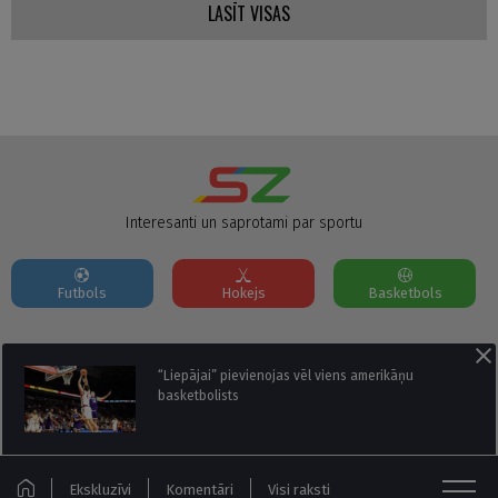
LASĪT VISAS
Interesanti un saprotami par sportu
Futbols
Hokejs
Basketbols
Par mums
Reklāmas Parametri
Kontakti
“Liepājai” pievienojas vēl viens amerikāņu
basketbolists
Seko mums:
Ekskluzīvi
Komentāri
Visi raksti
© Sportazinas.com - Visas tiesības rezervētas.