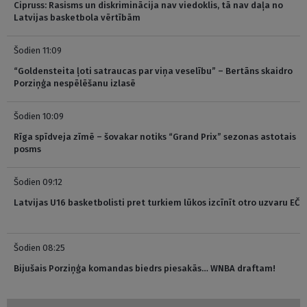
Cipruss: Rasisms un diskriminācija nav viedoklis, tā nav daļa no
Latvijas basketbola vērtībām
Šodien 11:09
“Goldensteita ļoti satraucas par viņa veselību” – Bertāns skaidro
Porziņģa nespēlēšanu izlasē
Šodien 10:09
Rīga spīdveja zīmē – šovakar notiks “Grand Prix” sezonas astotais
posms
Šodien 09:12
Latvijas U16 basketbolisti pret turkiem lūkos izcīnīt otro uzvaru EČ
Šodien 08:25
Bijušais Porziņģa komandas biedrs piesakās… WNBA draftam!