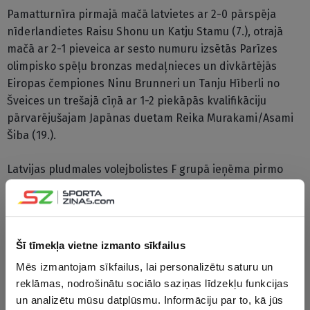
Pamatturnīra pirmajā mačā latvietes ar 2-0 pārspēja
nīderlandietes Raisu Shonu un Katju Stamu (7.), otrajā
mačā ar 2-1 pieveica ar sesto numuru izsētās Parīzes
olimpisko spēļu bronzas medaļnieces un divkārtējās
Eiropas čempiones Ninu Brunneri un Tanju Hīberli no
Šveices un trešajā cīņā ar 1-2 piekāpās kvalifikāciju
pārvarējušajam Japānas duetam Reika Murakami/Asami
Šiba (19.).
Latvijas pludmales volejbolistes F grupā ieņēma pirmo
vietu. Jau ziņots, ka kvalifikācijā Graudiņa/Ēbere ar 2-0
pieveica amerikānietes Molliju Filipsu un Ebiju van Vinklu
(13.) un pamatturnīra pirmajā spēlē ar 2-0 pārspēja
nīderlandietes Raisu Shonu un Katju Stamu (7.). Vīriešu
Šī tīmekļa vietne izmanto sīkfailus
turnīrā Mārtiņš Pļaviņš un Kristians Fokerots uzvarēja
Mēs izmantojam sīkfailus, lai personalizētu saturu un
visās trīs pamatturnīra spēlēs, taču nepārvarēja
reklāmas, nodrošinātu sociālo saziņas līdzekļu funkcijas
astotdaļfinālu.
un analizētu mūsu datplūsmu. Informāciju par to, kā jūs