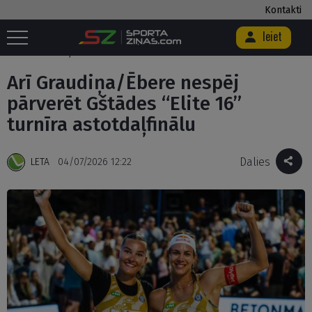
Kontakti
Ieiet
Sākums
/
Citi
/
Arī Graudiņa/Ēbere nespēj pārverēt Gštādes “Elite 16”
turnīra astotdaļfinālu
Arī Graudiņa/Ēbere nespēj
pārverēt Gštādes “Elite 16”
turnīra astotdaļfinālu
Dalies
LETA
04/07/2026 12:22