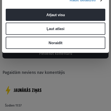
Atļaut visu
Ļaut atlasi
Aktualitātes
Līva Ēbere
Tīna Graudiņa
Noraidīt
Pievienot komentāru
Pagaidām neviens nav komentējis
JAUNĀKĀS ZIŅAS
Šodien 11:57