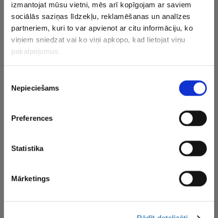
izmantojat mūsu vietni, mēs arī kopīgojam ar saviem
Turnīrs Šveicē beigsies svētdien. “Pro Beach Tour” rangā
sociālās saziņas līdzekļu, reklamēšanas un analīzes
pirmās ir “Elite 16” sacensības, otrās – “Challenge”, trešās
partneriem, kuri to var apvienot ar citu informāciju, ko
– “Futures” sacensības.
viņiem sniedzat vai ko viņi apkopo, kad lietojat viņu
pakalpojumus.
CITAS ZIŅAS NO ŠĪS KATEGORIJAS
Piekrišanas
Nepieciešams
izvēle
Preferences
Bijušais Porziņģa
Dzīve nav rožu dārzs
Arī Pļaviņ
Statistika
komandas biedrs
– Dončiča bijusī
Hamburgas
piesakās… WNBA
līgava no
turnīrā uz
draftam!
basketbolista
trīs apak
Mārketings
pieprasa galvu
spēlēs
reibinošu summu
Rādīt detalizēti