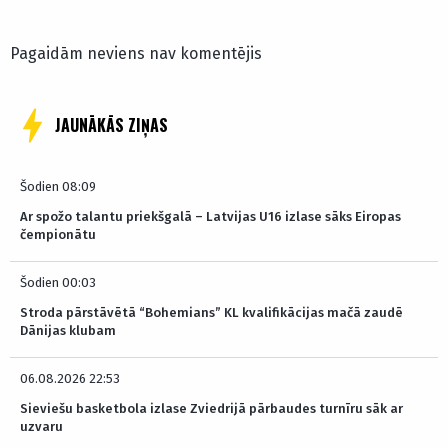
Pagaidām neviens nav komentējis
JAUNĀKĀS ZIŅAS
Šodien 08:09
Ar spožo talantu priekšgalā – Latvijas U16 izlase sāks Eiropas
čempionātu
Šodien 00:03
Stroda pārstāvētā “Bohemians” KL kvalifikācijas mačā zaudē
Dānijas klubam
06.08.2026 22:53
Sieviešu basketbola izlase Zviedrijā pārbaudes turnīru sāk ar
uzvaru