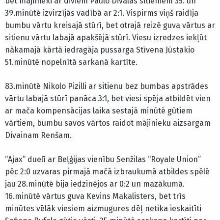
bet mājinieki ar diviem Paulo Divalas sitieniem 35. un
39.minūtē izvirzījās vadībā ar 2:1. Vispirms viņš raidīja
bumbu vārtu kreisajā stūrī, bet otrajā reizē guva vārtus ar
sitienu vārtu labajā apakšējā stūrī. Viesu izredzes iekļūt
nākamajā kārtā iedragāja pussarga Stīvena Jūstakio
51.minūtē nopelnītā sarkanā kartīte.
83.minūtē Nikolo Pizilli ar sitienu bez bumbas apstrādes
vārtu labajā stūrī panāca 3:1, bet viesi spēja atbildēt vien
ar mača kompensācijas laika sestajā minūtē gūtiem
vārtiem, bumbu savos vārtos raidot mājinieku aizsargam
Divainam Renšam.
“Ajax” duelī ar Beļģijas vienību Senžilas “Royale Union”
pēc 2:0 uzvaras pirmajā mačā izbraukumā atbildes spēlē
jau 28.minūtē bija iedzinējos ar 0:2 un mazākumā.
16.minūtē vārtus guva Kevins Makalisters, bet trīs
minūtes vēlāk viesiem aizmugures dēļ netika ieskaitīti