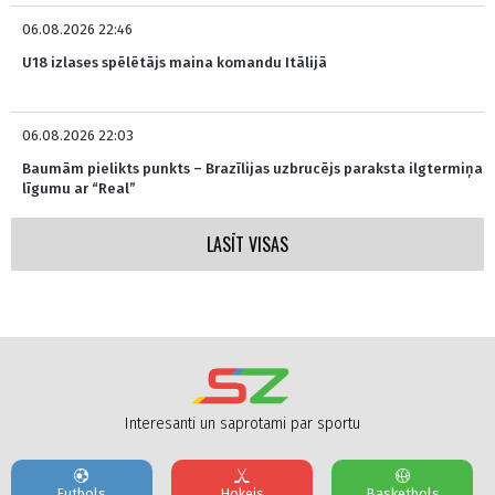
06.08.2026 22:46
U18 izlases spēlētājs maina komandu Itālijā
06.08.2026 22:03
Baumām pielikts punkts – Brazīlijas uzbrucējs paraksta ilgtermiņa
līgumu ar “Real”
LASĪT VISAS
Interesanti un saprotami par sportu
Futbols
Hokejs
Basketbols