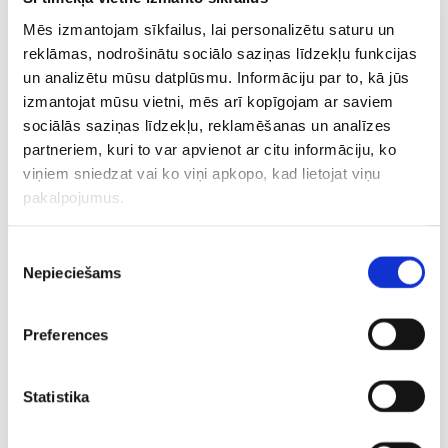
mačus ar astoņām dažādām pretiniecēm, tiekoties ar
divām katra no četriem groziem komandām. Latvijas
Mēs izmantojam sīkfailus, lai personalizētu saturu un
čempione RFS pēc Eiropas spēka otrajā līgā astoņos
reklāmas, nodrošinātu sociālo saziņas līdzekļu funkcijas
mačos izcīnīja vienu uzvaru, divreiz spēlēja neizšķirti un
un analizētu mūsu datplūsmu. Informāciju par to, kā jūs
piedzīvoja piecus zaudējumus. Ar pieciem punktiem RFS
izmantojat mūsu vietni, mēs arī kopīgojam ar saviem
sociālās saziņas līdzekļu, reklamēšanas un analīzes
bija 32.vietā 36 komandu konkurencē
partneriem, kuri to var apvienot ar citu informāciju, ko
viņiem sniedzat vai ko viņi apkopo, kad lietojat viņu
Pamatturnīra astoņas labākās komandas nodrošināja
pakalpojumus.
vietas astotdaļfinālā, 9.-24.vietas īpašnieces cīnīsies
izslēgšanas spēļu turnīra pirmajā kārtā, bet pārējām
vienībām Eiropas kausu sezona ir noslēgusies. Šāds
Piekrišanas
Nepieciešams
formāts UEFA Eiropas līgā tiek izspēlēts pirmo reizi,
izvēle
aizstājot tradicionālo grupu turnīru. UEFA Eiropas līgas
fināls Spānijas pilsētā Bilbao notiks maijā.
Preferences
CITAS ZIŅAS NO ŠĪS KATEGORIJAS
Statistika