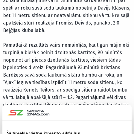
Sofiana Bufala gūtie vārti. 25.minūtē sarkano kartīti par
spēli ar roku savā soda laukumā nopelnīja Davijs Klāsens,
bet 11 metru sitienu ar neatvairāmu sitienu vārtu kreisajā
apakšējā stūrī realizēja Promiss Deivids, panākot 2:0
Beļģijas kluba labā.
Pamatlaikā rezultāts vairs nemainījās, kaut gan mājinieki
turpināja biežāk pelnīt dzeltenās kartītes, 90 minūtēs
nopelnot arī piecas dzeltenās kartītes, viesiem tādas
izpelnoties divreiz. Pagarinājumā 93.minūtē Kristians
Bardžess savā soda laukumā skāra bumbu ar roku, un
“Ajax” ieguva tiesības izpildīt 11 metru soda sitienu, ko
realizēja Kenets Teilors, ar spēcīgu sitienu raidot bumbu
vārtu labajā apakšējā stūrī – 1:2. Pagarinājumā vēl divas
dzeltenās kartītes tika parādītas mājiniekiem, bet četras
kartītes – viesiem.
36 pamatturnīra komandas grupu turnīrā aizvadīja
Šī tīmekļa vietne izmanto sīkfailus