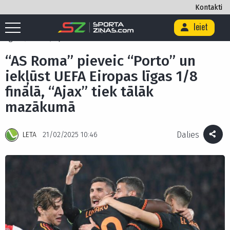
Kontakti
Ieiet
Sākums
/
Futbols
/
“AS Roma” pieveic “Porto” un iekļūst UEFA Eiropas
līgas 1/8 finālā, “Ajax” tiek tālāk mazākumā
“AS Roma” pieveic “Porto” un
iekļūst UEFA Eiropas līgas 1/8
finālā, “Ajax” tiek tālāk
mazākumā
Dalies
LETA
21/02/2025 10:46