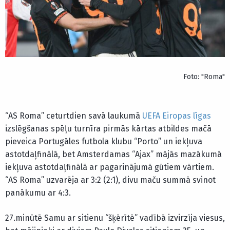
Foto: "Roma"
“AS Roma” ceturtdien savā laukumā
UEFA Eiropas līgas
izslēgšanas spēļu turnīra pirmās kārtas atbildes mačā
pieveica Portugāles futbola klubu “Porto” un iekļuva
astotdaļfinālā, bet Amsterdamas “Ajax” mājās mazākumā
iekļuva astotdaļfinālā ar pagarinājumā gūtiem vārtiem.
“AS Roma” uzvarēja ar 3:2 (2:1), divu maču summā svinot
panākumu ar 4:3.
27.minūtē Samu ar sitienu “šķērītē” vadībā izvirzīja viesus,